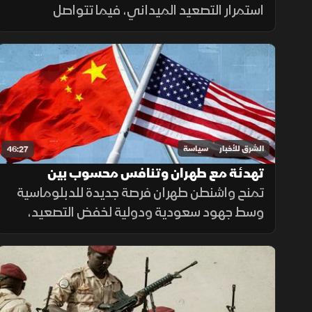
الإسرائيلي؟
استمرار التصعيد الميداني، فيما تتواصل
التحركات العربية والدولية بشأن القدس، وسط
تعثر اتفاق غزة وتصاعد التوتر في الضفة الغربية.
الشرق للأخبار
سياسة
46:27
تهدئة مع طهران وتنافس محسوب بين
واشنطن وبكين
تمنح واشنطن طهران فرصة جديدة للدبلوماسية
وسط جهود سعودية ودولية لخفض التصعيد،
بينما تعود التوترات الأميركية الصينية إلى
الواجهة مع رسائل حازمة بشأن تايوان.