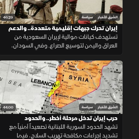
الشرق للأخبار
سياسة
46:29
إيران تحرك جبهات إقليمية متعددة.. والدعم
السريع يفقد ممرات استراتيجية
تستهدف كيانات موالية لإيران السعودية من
العراق واليمن لتوسيع الصراع. وفي السودان،
يعزز تقدم الجيش في شمال كردفان سيطرته
على الممرات ويضغط على الدعم السريع ويمهد
للتوسع نحو دارفور.
الشرق للأخبار
سياسة
44:00
حرب إيران تدخل مرحلة أخطر.. والحدود
تشهد الحدود السورية اللبنانية تصعيداً أمنياً مع
السورية اللبنانية أمام قواعد اشتباك جديدة
تشديد إجراءات مكافحة تهريب السلاح، فيما