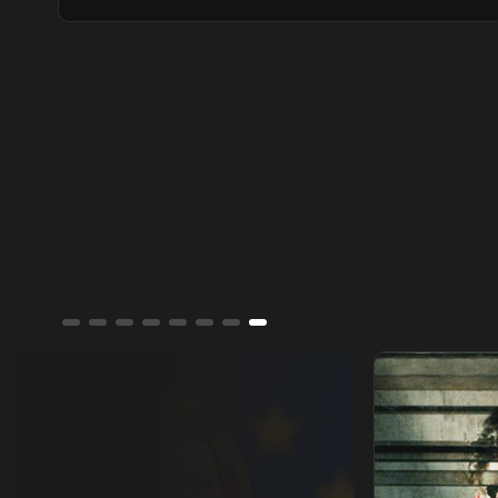
بريطانيا مرحلة جديدة مع أندي بيرنهام، وسط
تحديات اقتصادية وسياسية ستحدد مستقبل
حكومته.
جورجيا مليوني.. عشيرة النورس