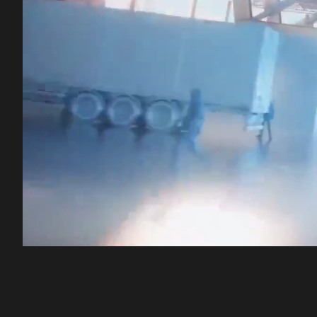
00:12
/
48:10