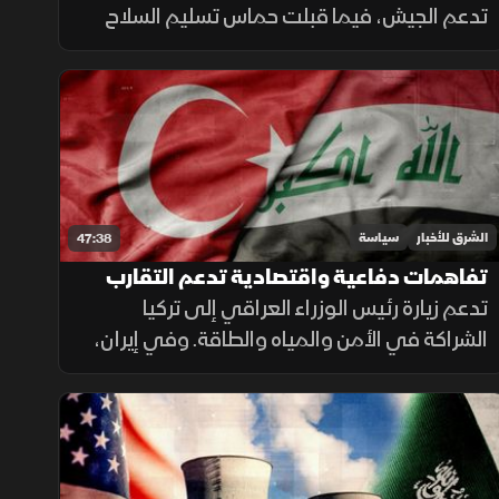
تدعم الجيش، فيما قبلت حماس تسليم السلاح
تحت ضغط إنساني ووساطات. ويبقى نجاح
المسارين مرهونا بالضغط الأميركي على تل أبيب.
الشرق للأخبار
سياسة
47:38
تفاهمات دفاعية واقتصادية تدعم التقارب
تدعم زيارة رئيس الوزراء العراقي إلى تركيا
بين بغداد وأنقرة.. والحرس الثوري يتمسك
بالنفوذ
الشراكة في الأمن والمياه والطاقة. وفي إيران،
يقدم الحرس الثوري النفوذ في هرمز على
التفاوض، بينما تدفع تيارات أخرى نحو حوار
يخفف الضغوط الاقتصادية.