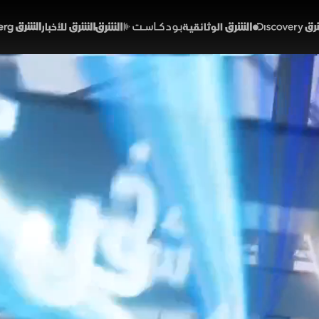
Discover
الشرق الوثائقية
الشرق بودكاست
الشرق للأخبار
الشرق Bloomberg
 لبنان ومفاوضات إيران.. 
 من الانفجار
48:09
سياسة
لشرق
وضات واشنطن وطهران وسط تفاؤل أميركي حذر ونفي إيران
دثات حول ملفات اليورانيوم والعقوبات، في وقت يشهد فيه 
ع غارات إسرائيلية وتهديدات متبادلة، ما يجعل المشهد الإقلي
خبارية
دائرة الشرق
ميراشا غازي
الولايات المتحدة
إيران
لبنان