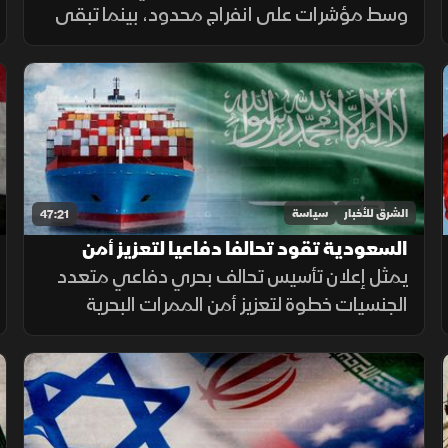
وسط مؤشرات على انفراج محدود، بينما تبقى
القضايا الجوهرية بين واشنطن وطهران مطروحة.
وفي المقابل تتواصل الحرب الروسية الأوكرانية
مع تصاعد الضغوط المتبادلة.
الشرق للأخبار
سياسة
47:21
السعودية تقود تحالفا دفاعيا لتعزيز أمن
الممرات الملاحية
يمثل إعلان تأسيس تحالف بحري دفاعي متعدد
الجنسيات خطوة لتعزيز أمن الممرات البحرية
وحماية التجارة العالمية، عبر إطار مؤسسي
للتنسيق والردع في مواجهة التهديدات
المتزايدة.