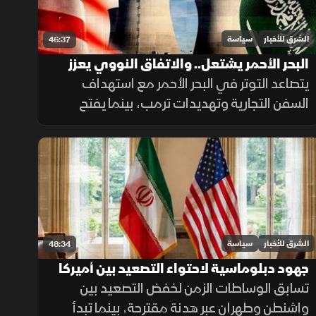
الشرق للأخبار
سياسة
46:37
البحر الأحمر يشتعل.. والاتفاق النووي يعزز
شراكة الرياض وواشنطن
يتصاعد التوتر في البحر الأحمر مع استهداف
السفن التجارية وتهديدات ترمب، بينما يفتح
الاتفاق النووي المدني بين السعودية والولايات
المتحدة مرحلة جديدة من التعاون الاستراتيجي.
الشرق للأخبار
سياسة
48:34
جهود دبلوماسية لاحتواء التصعيد بين أميركا
تسابق الوساطات الزمن لخفض التصعيد بين
وإيران.. وبريطانيا تبدأ مرحلة سياسية جديدة
واشنطن وطهران عبر هدنة مقترحة، بينما تبدأ