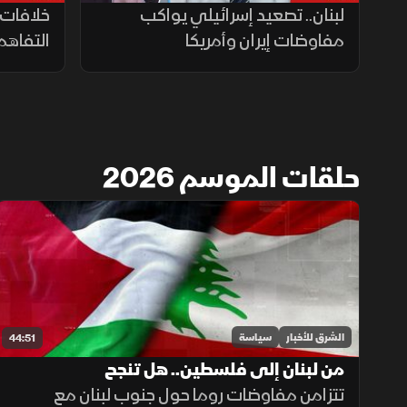
لبنان.. تصعيد إسرائيلي يواكب
خلافات 
مفاوضات إيران وأمريكا
التفاهم
حلقات الموسم 2026
الشرق للأخبار
سياسة
44:51
من لبنان إلى فلسطين.. هل تنجح
تتزامن مفاوضات روما حول جنوب لبنان مع
الدبلوماسية العربية في مواجهة التصعيد