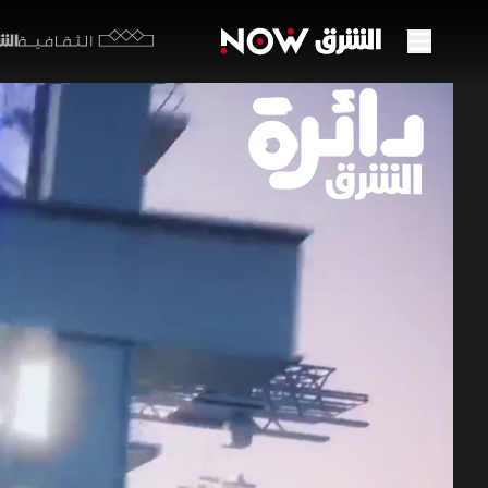
الشرق y
الثقافية
تصعيد
يقترب
25 مايو 2026
دائرة ا
تتحرك مفا
الدوحة محا
متزايداً م
برامج الشرق الإ