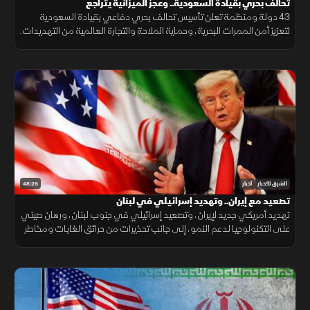
تحالف بحري بقيادة السعودية.. وعجز الميزانية يتراجع
43 دولة ومنظمة تعلن تأسيس تحالف بحري دفاعي بقيادة السعودية
لتعزيز أمن الممرات البحرية، وحماية الملاحة والتجارة العالمية من التهديدات.
48:26
الشرق للأخبار
أخبار
تصعيد مع إيران.. وتهديد إسرائيلي في لبنان
تهديد أمريكي جديد لإيران، وتصعيد إسرائيلي في جنوب لبنان، ورهان صيني
على التكنولوجيا لدعم النمو، إلى جانب تحذيرات من حرائق الغابات ومخاطر
الواي فاي العام.