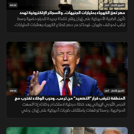
49:32
الشرق للأخبار
أخبار
مصر تعزز الكهرباء بمليارات الجنيهات.. والسجائر الإلكترونية تهدد
المراهقين
تأجيل الضربة الأميركية على إيران يفتح نافذة جديدة للدبلوماسية وسط
ترقب لموقف طهران، فيما تدعم مصر قطاع الكهرباء بعشرات المليارات،
وتحذر دراسات طبية من مخاطر السجائر الإلكترونية على أدمغة المراهقين.
49:02
الشرق للأخبار
أخبار
المنطقة تترقب قرار "التصعيد" من ترمب.. وحرب الوكلاء تقترب مع
اتساع المواجهة
الحرس الثوري الإيراني يعد خطة مرحلية لاستخدام وكلائه إذا اتسعت
المواجهة، وسط توقعات باستئناف ضربات أميركية على إيران. وفي
الاقتصاد تتصاعد هجمات روسيا وأوكرانيا على منشآت الطاقة