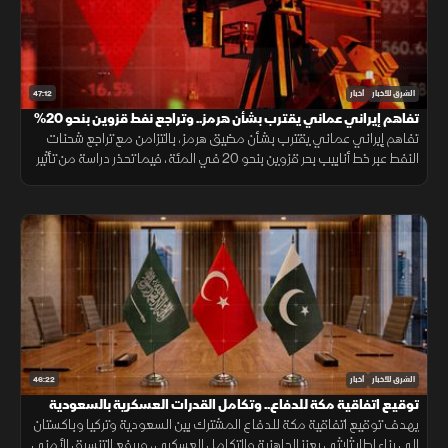
47:12
الشرق للأخبار
أخبار
تفاهم إيراني عماني يقترب بشأن هرمز.. وتراجع نفط قزوين بنحو 20%
تفاهم إيراني عماني يقترب بشأن مضيق هرمز، بالتزامن مع تراجع شحنات
النفط عبر خط أنابيب بحر قزوين بنحو 20 في المئة، فيما تحذر دراسة من تأثير
نوبات الغضب على الشرايين وارتفاع خطر الإصابة بأمراض القلب.
46:22
الشرق للأخبار
أخبار
توقيع اتفاقية مكة للدفاع.. وتكامل القدرات العسكرية بالسعودية
يهدف توقيع اتفاقية مكة للدفاع المشترك بين السعودية وتركيا وباكستان
إلى بناء إطار ثلاثي يعزز الجاهزية والتكامل العسكري، ويرفع التنسيق الأمني