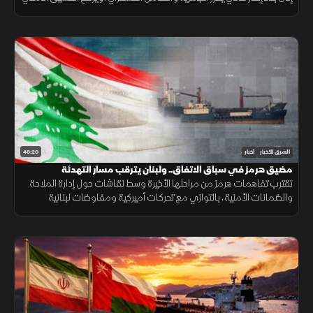
لحماية استقرار المنطقة ومواجهة التحديات.
48:20
الشرق للأخبار
أخبار
مضيق هرمز في سباق الاتفاق.. ولبنان يترقب مسار التهدئة
تقترب تفاهمات هرمز من مراحلها الأخيرة وسط نقاشات حول إدارة الملاحة
والضمانات الأمنية، بالتوازي مع تحركات أميركية ومفاوضات لبنانية
إسرائيلية تعكس استمرار اختبار فرص التهدئة في المنطقة.