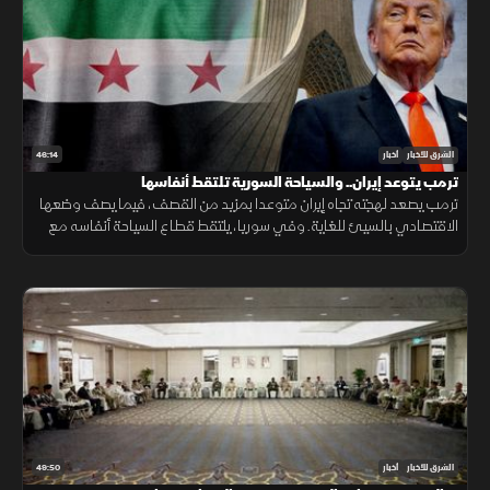
46:14
الشرق للأخبار
أخبار
ترمب يتوعد إيران.. والسياحة السورية تلتقط أنفاسها
ترمب يصعد لهجته تجاه إيران متوعدا بمزيد من القصف، فيما يصف وضعها
الاقتصادي بالسيئ للغاية. وفي سوريا، يلتقط قطاع السياحة أنفاسه مع
مؤشرات تعاف، وتكشف دراسة جديدة عن سر قد يرتبط بأحد أبرز ألغاز
الشيخوخة
49:50
الشرق للأخبار
أخبار