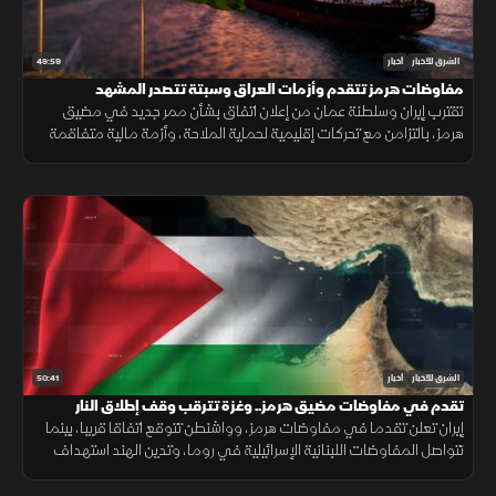
49:59
الشرق للأخبار
أخبار
مفاوضات هرمز تتقدم وأزمات العراق وسبتة تتصدر المشهد
تقترب إيران وسلطنة عمان من إعلان اتفاق بشأن ممر جديد في مضيق
هرمز، بالتزامن مع تحركات إقليمية لحماية الملاحة، وأزمة مالية متفاقمة
في العراق ومخاوف إنسانية بعد أحداث سبتة.
50:41
الشرق للأخبار
أخبار
تقدم في مفاوضات مضيق هرمز.. وغزة تترقب وقف إطلاق النار
إيران تعلن تقدما في مفاوضات هرمز، وواشنطن تتوقع اتفاقا قريبا، بينما
تتواصل المفاوضات اللبنانية الإسرائيلية في روما، وتدين الهند استهداف
سفينة مدنية قرب اليمن، مع تحذيرات أممية بشأن غزة.