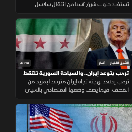
تستفيد جنوب شرق آسيا من انتقال سلاسل
التوريد. ويتوسع التنسيق السعودي التركي
بحريا، فيما تستمر اتصالات واشنطن وطهران.
صحيا، تدعم القيلولة الذاكرة.
الشرق للأخبار
أخبار
46:14
ترمب يتوعد إيران.. والسياحة السورية تلتقط
أنفاسها
ترمب يصعد لهجته تجاه إيران متوعدا بمزيد من
القصف، فيما يصف وضعها الاقتصادي بالسيئ
للغاية. وفي سوريا، يلتقط قطاع السياحة أنفاسه
مع مؤشرات تعاف، وتكشف دراسة جديدة عن سر
قد يرتبط بأحد أبرز ألغاز الشيخوخة