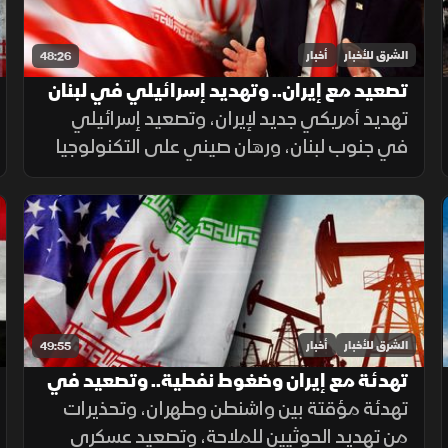
الشرق للأخبار
أخبار
48:26
تصعيد مع إيران.. وتهديد إسرائيلي في لبنان
تهديد أمريكي جديد لإيران، وتصعيد إسرائيلي
في جنوب لبنان، ورهان صيني على التكنولوجيا
لدعم النمو، إلى جانب تحذيرات من حرائق الغابات
ومخاطر الواي فاي العام.
الشرق للأخبار
أخبار
49:55
تهدئة مع إيران وضغوط نفطية.. وتصعيد في
اليمن والسودان
تهدئة مؤقتة بين واشنطن وطهران، وتحذيرات
من تهديد الحوثيين للملاحة، وتصعيد عسكري