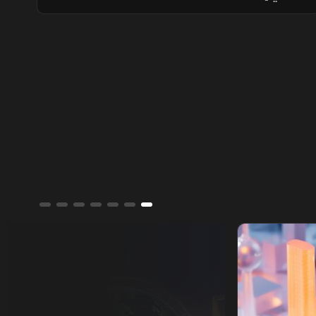
أوقف الضربات على إيران مع تقدم المحادثات
بشأن مضيق هرمز، وتؤكد الحكومة اليمنية أن
الحرب ضد الحوثيين أصبحت خيارا لا مفر منه
تقارير الشرق