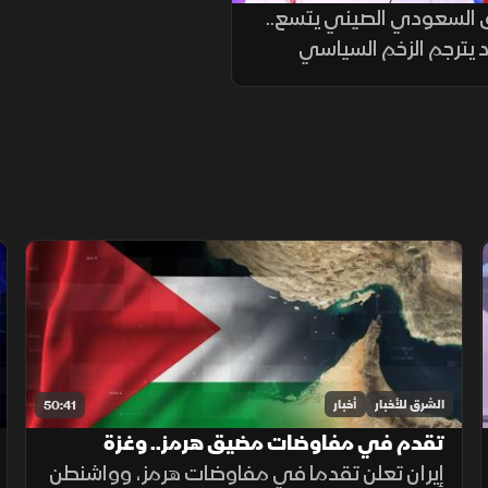
 السعودي الصيني يتسع..
د يترجم الزخم السياسي
الشرق للأخبار
أخبار
50:41
تقدم في مفاوضات مضيق هرمز.. وغزة
تترقب وقف إطلاق النار
إيران تعلن تقدما في مفاوضات هرمز، وواشنطن