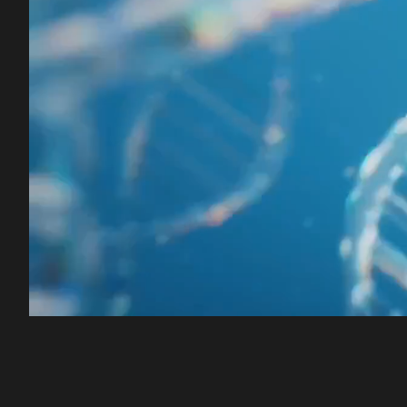
00:13
/
50:48