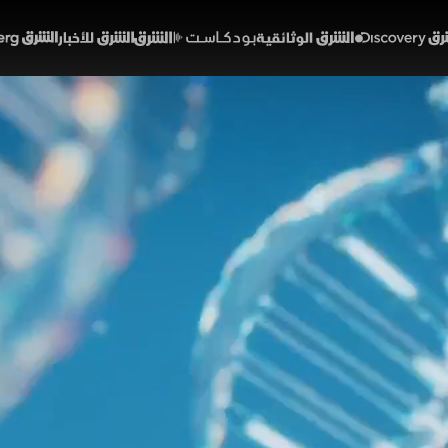
Discover
الشرق الوثائقية
الشرق بودكاست
الشرق للأخبار
الشرق Bloomberg
 تضغط في الدوحة.. والريا
كين
50:47
أخبار
لشرق
 إيران للتفاوض مع واشنطن وتطورات لبنان والعراق المشه
سلاح وخفض التصعيد. وفي الاقتصاد، تبحث السعودية والصين ت
تحذيرات من اضطرابات نفسية ومخاطر متزايدة على الأطفال عبر
خبارية
ألوان الشرق
دينا فياض
إيران
الولايات المتحدة