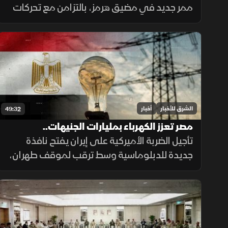
ممر جديد في مضيق هرمز، بالتزامن مع تحركات
إقليمية لحماية الملاحة، وأزمة مالية متفاقمة
في العراق ومخاوف إنسانية بعد أحداث سبتة.
الشرق للأخبار
أخبار
49:32
مصر تعزز الكهرباء بمليارات الجنيهات..
والسجائر الإلكترونية تهدد المراهقين
تأجيل الضربة الأميركية على إيران يفتح نافذة
جديدة للدبلوماسية وسط ترقب لموقف طهران،
فيما تدعم مصر قطاع الكهرباء بعشرات المليارات،
وتحذر دراسات طبية من مخاطر السجائر
الإلكترونية على أدمغة المراهقين.