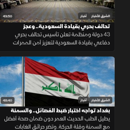
الشرق للأخبار
أخبار
49:50
تحالف بحري بقيادة السعودية.. وعجز
الميزانية يتراجع
43 دولة ومنظمة تعلن تأسيس تحالف بحري
دفاعي بقيادة السعودية لتعزيز أمن الممرات
البحرية، وحماية الملاحة والتجارة العالمية من
التهديدات.
الشرق للأخبار
أخبار
48:40
بغداد تواجه اختبار ضبط الفصائل.. والسمنة
وقلة الحركة تقللان سنوات الصحة
يطيل الطب الحديث العمر دون ضمان صحة أفضل
مع السمنة وقلة الحركة. وتضر حرائق الغابات