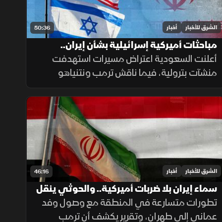
الشرق للأخبار
أخبار
50:36
مباحثات أميركية إسرائيلية بشأن إيران..
وتحذيرات أممية بشأن دارفور
أعلنت السعودية اعتراض مسيرات استهدفت
منشآت بترولية، فيما ناقش ترمب ونتنياهو
الملف الإيراني، وتواصلت التحركات الإقليمية بين
العراق وتركيا، مع تحذيرات أممية من تدهور
الأوضاع في دارفور.
الشرق للأخبار
أخبار
46:16
سماء إيران بلا ضربات أميركية.. والحوثي ينقل
معركة طهران إلى اليمن
تطورات متسارعة في المنطقة مع وصول وفد
عماني إلى طهران، وتقرير يكشف أن ترمب