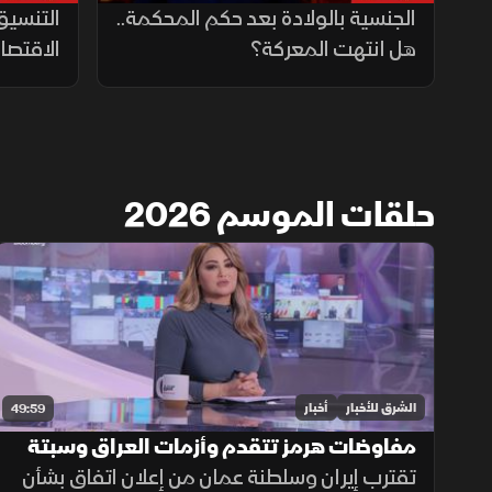
الجنسية بالولادة بعد حكم المحكمة..
التنسيق
هل انتهت المعركة؟
الاقتصا
حلقات الموسم 2026
الشرق للأخبار
أخبار
49:59
مفاوضات هرمز تتقدم وأزمات العراق وسبتة
تتصدر المشهد
تقترب إيران وسلطنة عمان من إعلان اتفاق بشأن