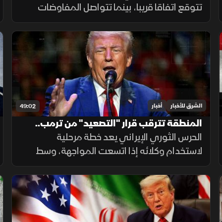
تتوقع اتفاقا قريبا، بينما تتواصل المفاوضات
اللبنانية الإسرائيلية في روما، وتدين الهند
استهداف سفينة مدنية قرب اليمن، مع تحذيرات
أممية بشأن غزة.
الشرق للأخبار
أخبار
49:02
المنطقة تترقب قرار "التصعيد" من ترمب..
الحرس الثوري الإيراني يعد خطة مرحلية
وحرب الوكلاء تقترب مع اتساع المواجهة
لاستخدام وكلائه إذا اتسعت المواجهة، وسط
توقعات باستئناف ضربات أميركية على إيران.
وفي الاقتصاد تتصاعد هجمات روسيا وأوكرانيا
على منشآت الطاقة