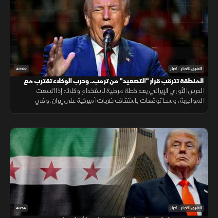
49:02
الشرق للأخبار
أخبار
المنطقة تترقب قرار "التصعيد" من ترمب.. وحرب الوكلاء تقترب مع
اتساع المواجهة
الحرس الثوري الإيراني يعد خطة مرحلية لاستخدام وكلائه إذا اتسعت
المواجهة، وسط توقعات باستئناف ضربات أميركية على إيران. وفي
الاقتصاد تتصاعد هجمات روسيا وأوكرانيا على منشآت الطاقة
46:14
الشرق للأخبار
أخبار