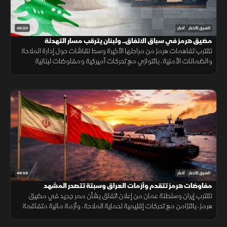
48:20
الشرق للأخبار
أخبار
مضيق هرمز في سباق الاتفاق.. ولبنان يترقب مسار التهدئة
تقترب تفاهمات هرمز من مراحلها الأخيرة وسط نقاشات حول إدارة الملاحة
والضمانات الأمنية، بالتوازي مع تحركات أميركية ومفاوضات لبنانية
إسرائيلية تعكس استمرار اختبار فرص التهدئة في المنطقة.
49:59
الشرق للأخبار
أخبار
مفاوضات هرمز تتقدم وأزمات العراق وسبتة تتصدر المشهد
تقترب إيران وسلطنة عمان من إعلان اتفاق بشأن ممر جديد في مضيق
هرمز، بالتزامن مع تحركات إقليمية لحماية الملاحة، وأزمة مالية متفاقمة
في العراق ومخاوف إنسانية بعد أحداث سبتة.