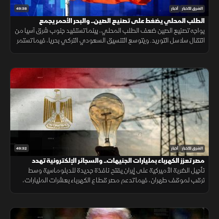
49:38
الشرق للأخبار
أخبار
الطلب المحلي يضغط على تصنيع الصين.. والبحر الأحمر يجمع
السعودية وتركيا
يواجه تصنيع الصين ضعف الطلب المحلي، بينما تستفيد جنوب شرق آسيا من
انتقال سلاسل التوريد. ويتوسع التنسيق السعودي التركي بحريا، فيما تستمر
اتصالات واشنطن وطهران. صحيا، تدعم القيلولة الذاكرة.
49:32
الشرق للأخبار
أخبار
مصر تعزز الكهرباء بمليارات الجنيهات.. والسجائر الإلكترونية تهدد
المراهقين
تأجيل الضربة الأميركية على إيران يفتح نافذة جديدة للدبلوماسية وسط
ترقب لموقف طهران، فيما تدعم مصر قطاع الكهرباء بعشرات المليارات،
وتحذر دراسات طبية من مخاطر السجائر الإلكترونية على أدمغة المراهقين.