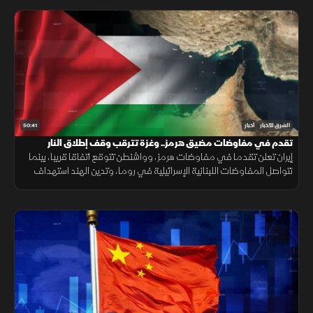
50:41
الشرق للأخبار
أخبار
تقدم في مفاوضات مضيق هرمز.. وغزة تترقب وقف إطلاق النار
إيران تعلن تقدما في مفاوضات هرمز، وواشنطن تتوقع اتفاقا قريبا، بينما
تتواصل المفاوضات اللبنانية الإسرائيلية في روما، وتدين الهند استهداف
سفينة مدنية قرب اليمن، مع تحذيرات أممية بشأن غزة.