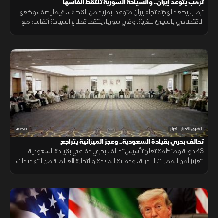
ترمب يتوعد إيران.. والسياحة السورية تلتقط أنفاسها
ترمب يصعد لهجته تجاه إيران متوعدا بمزيد من القصف، فيما يصف وضعها
الاقتصادي بالسيئ للغاية. وفي سوريا، يلتقط قطاع السياحة أنفاسه مع
مؤشرات تعاف، وتكشف دراسة جديدة عن سر قد يرتبط بأحد أبرز ألغاز
الشيخوخة
49:50
الشرق للأخبار
أخبار
تحالف بحري بقيادة السعودية.. وعجز الميزانية يتراجع
43 دولة ومنظمة تعلن تأسيس تحالف بحري دفاعي بقيادة السعودية
لتعزيز أمن الممرات البحرية، وحماية الملاحة والتجارة العالمية من التهديدات.