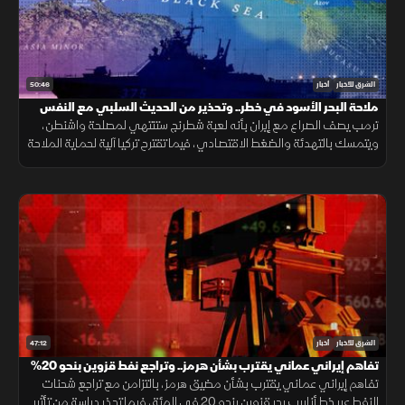
50:46
الشرق للأخبار
أخبار
ملاحة البحر الأسود في خطر.. وتحذير من الحديث السلبي مع النفس
ترمب يصف الصراع مع إيران بأنه لعبة شطرنج ستنتهي لمصلحة واشنطن،
ويتمسك بالتهدئة والضغط الاقتصادي، فيما تقترح تركيا آلية لحماية الملاحة
في البحر الأسود، وتحذر دراسات من أثر الحديث السلبي المتكرر
47:12
الشرق للأخبار
أخبار
تفاهم إيراني عماني يقترب بشأن هرمز.. وتراجع نفط قزوين بنحو 20%
تفاهم إيراني عماني يقترب بشأن مضيق هرمز، بالتزامن مع تراجع شحنات
النفط عبر خط أنابيب بحر قزوين بنحو 20 في المئة، فيما تحذر دراسة من تأثير