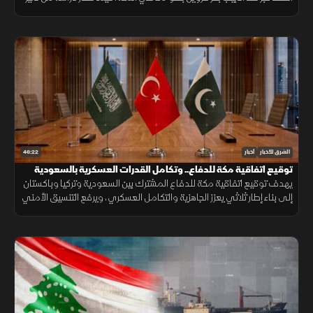
نوبات الغضب على الشرايين وارتفاع خطر الإصابة بأمراض القلب.
46:22
الشرق للأخبار
أخبار
توقيع اتفاقية مكة للدفاع.. وتكامل القدرات العسكرية بالسعودية
يهدف توقيع اتفاقية مكة للدفاع المشترك بين السعودية وتركيا وباكستان
إلى بناء إطار ثلاثي يعزز الجاهزية والتكامل العسكري، ويرفع التنسيق الأمني
لحماية استقرار المنطقة ومواجهة التحديات.