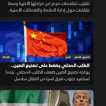
مسار التهدئة
تقترب تفاهمات هرمز من مراحلها الأخيرة وسط
نقاشات حول إدارة الملاحة والضمانات الأمنية،
بالتوازي مع تحركات أميركية ومفاوضات لبنانية
إسرائيلية تعكس استمرار اختبار فرص التهدئة في
المنطقة.
الشرق للأخبار
أخبار
49:38
الطلب المحلي يضغط على تصنيع الصين..
والبحر الأحمر يجمع السعودية وتركيا
يواجه تصنيع الصين ضعف الطلب المحلي، بينما
تستفيد جنوب شرق آسيا من انتقال سلاسل
التوريد. ويتوسع التنسيق السعودي التركي
بحريا، فيما تستمر اتصالات واشنطن وطهران.
صحيا، تدعم القيلولة الذاكرة.