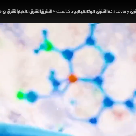
Discover
الشرق الوثائقية
الشرق بودكاست
الشرق للأخبار
الشرق Bloomberg
 سلام إقليمية لتقريب وجها
طن وطهران
53:14
أخبار
لشرق
ساط السياسية نتائج مساعي الوسطاء بالمنطقة لبلورة خطاب 
 الدبلوماسية للولايات المتحدة لتفادي التصعيد العسكري
حيوية، بينما يواصل قطاع الحج والعمرة تنظيم الحشود وت
اً.
خبارية
ألوان الشرق
الولايات المتحدة
حرب إيران وإسرائيل