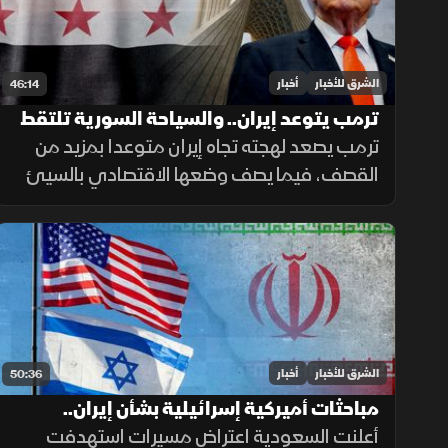
الشرق للأخبار
أخبار
46:14
ترمب يتوعد إيران.. والسياحة السورية تلتقط
أنفاسها
ترمب يصعد لهجته تجاه إيران متوعدا بمزيد من
القصف، فيما يصف وضعها الاقتصادي بالسيئ
للغاية. وفي سوريا، يلتقط قطاع السياحة أنفاسه
مع مؤشرات تعاف، وتكشف دراسة جديدة عن سر
قد يرتبط بأحد أبرز ألغاز الشيخوخة
الشرق للأخبار
أخبار
50:36
مباحثات أميركية إسرائيلية بشأن إيران..
وتحذيرات أممية بشأن دارفور
أعلنت السعودية اعتراض مسيرات استهدفت