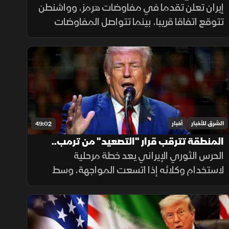
تترقب وقف إطلاق النار
إيران تعلن تقدما في مفاوضات هرمز، وواشنطن
تتوقع اتفاقا قريبا، بينما تتواصل المفاوضات
اللبنانية الإسرائيلية في روما، وتدين الهند
استهداف سفينة مدنية قرب اليمن، مع تحذيرات
أممية بشأن غزة.
الشرق للأخبار
أخبار
49:02
المنطقة تترقب قرار "التصعيد" من ترمب..
الحرس الثوري الإيراني يعد خطة مرحلية
وحرب الوكلاء تقترب مع اتساع المواجهة
لاستخدام وكلائه إذا اتسعت المواجهة، وسط
توقعات باستئناف ضربات أميركية على إيران.
وفي الاقتصاد تتصاعد هجمات روسيا وأوكرانيا
على منشآت الطاقة