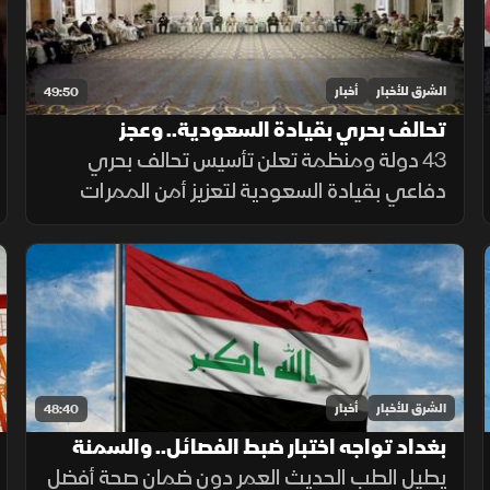
الشرق للأخبار
أخبار
49:50
تحالف بحري بقيادة السعودية.. وعجز
الميزانية يتراجع
43 دولة ومنظمة تعلن تأسيس تحالف بحري
دفاعي بقيادة السعودية لتعزيز أمن الممرات
البحرية، وحماية الملاحة والتجارة العالمية من
التهديدات.
الشرق للأخبار
أخبار
48:40
بغداد تواجه اختبار ضبط الفصائل.. والسمنة
وقلة الحركة تقللان سنوات الصحة
يطيل الطب الحديث العمر دون ضمان صحة أفضل