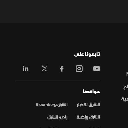
تابعونا على
م
مواقعنا
ية