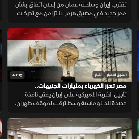
تتصدر المشهد
تقترب إيران وسلطنة عمان من إعلان اتفاق بشأن
ممر جديد في مضيق هرمز، بالتزامن مع تحركات
إقليمية لحماية الملاحة، وأزمة مالية متفاقمة
في العراق ومخاوف إنسانية بعد أحداث سبتة.
الشرق للأخبار
أخبار
49:32
مصر تعزز الكهرباء بمليارات الجنيهات..
والسجائر الإلكترونية تهدد المراهقين
تأجيل الضربة الأميركية على إيران يفتح نافذة
جديدة للدبلوماسية وسط ترقب لموقف طهران،
فيما تدعم مصر قطاع الكهرباء بعشرات المليارات،
وتحذر دراسات طبية من مخاطر السجائر
الإلكترونية على أدمغة المراهقين.