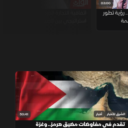
07:00
03:00
. رؤية تطور
اتفاقية التجارة الحرة.. تحول
مة
استراتيجي بين الخليج وبريطانيا
الشرق للأخبار
أخبار
50:41
تقدم في مفاوضات مضيق هرمز.. وغزة