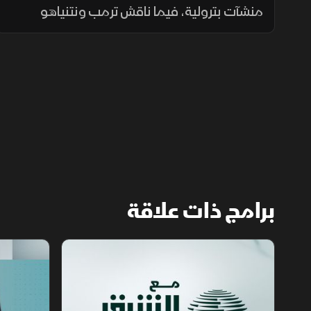
منشآت بترولية، فيما ناقش ترمب ونتنياهو
الملف الإيراني، وتواصلت التحركات الإقليمية بين
العراق وتركيا، مع تحذيرات أممية من تدهور
الأوضاع في دارفور.
برامج ذات علاقة
مع الشرق الأوسط
الخبر الآخر