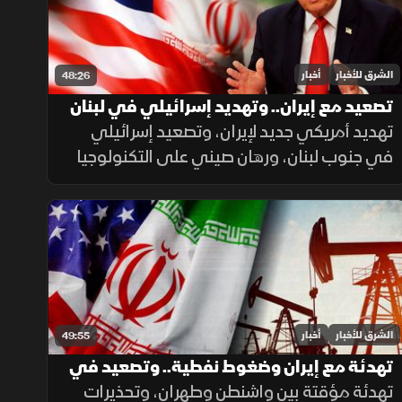
الشرق للأخبار
أخبار
48:26
تصعيد مع إيران.. وتهديد إسرائيلي في لبنان
تهديد أمريكي جديد لإيران، وتصعيد إسرائيلي
في جنوب لبنان، ورهان صيني على التكنولوجيا
لدعم النمو، إلى جانب تحذيرات من حرائق الغابات
ومخاطر الواي فاي العام.
الشرق للأخبار
أخبار
49:55
تهدئة مع إيران وضغوط نفطية.. وتصعيد في
اليمن والسودان
تهدئة مؤقتة بين واشنطن وطهران، وتحذيرات