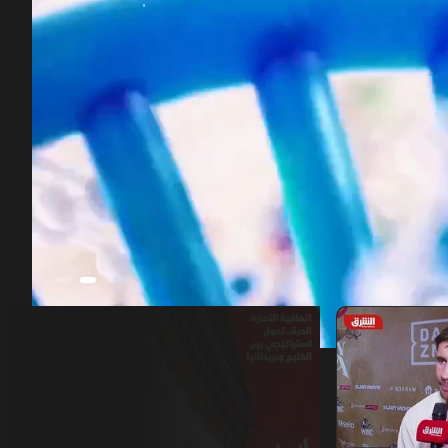
00:12
/
53:15