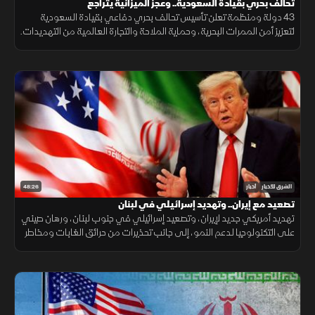
تحالف بحري بقيادة السعودية.. وعجز الميزانية يتراجع
43 دولة ومنظمة تعلن تأسيس تحالف بحري دفاعي بقيادة السعودية
لتعزيز أمن الممرات البحرية، وحماية الملاحة والتجارة العالمية من التهديدات.
48:26
الشرق للأخبار
أخبار
تصعيد مع إيران.. وتهديد إسرائيلي في لبنان
تهديد أمريكي جديد لإيران، وتصعيد إسرائيلي في جنوب لبنان، ورهان صيني
على التكنولوجيا لدعم النمو، إلى جانب تحذيرات من حرائق الغابات ومخاطر
الواي فاي العام.