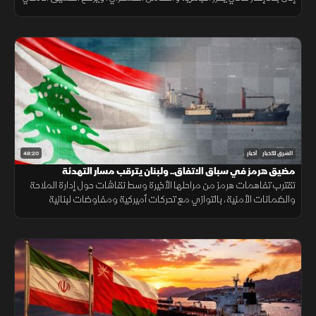
لحماية استقرار المنطقة ومواجهة التحديات.
48:20
الشرق للأخبار
أخبار
مضيق هرمز في سباق الاتفاق.. ولبنان يترقب مسار التهدئة
تقترب تفاهمات هرمز من مراحلها الأخيرة وسط نقاشات حول إدارة الملاحة
والضمانات الأمنية، بالتوازي مع تحركات أميركية ومفاوضات لبنانية
إسرائيلية تعكس استمرار اختبار فرص التهدئة في المنطقة.