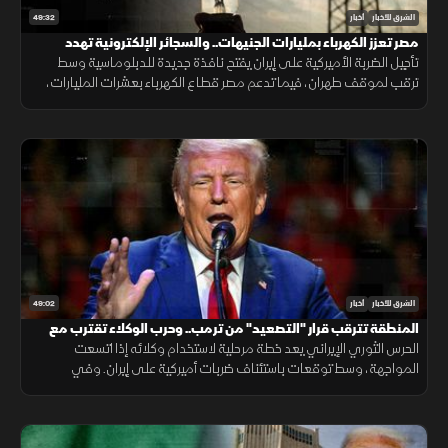
49:32
الشرق للأخبار
أخبار
مصر تعزز الكهرباء بمليارات الجنيهات.. والسجائر الإلكترونية تهدد
المراهقين
تأجيل الضربة الأميركية على إيران يفتح نافذة جديدة للدبلوماسية وسط
ترقب لموقف طهران، فيما تدعم مصر قطاع الكهرباء بعشرات المليارات،
وتحذر دراسات طبية من مخاطر السجائر الإلكترونية على أدمغة المراهقين.
49:02
الشرق للأخبار
أخبار
المنطقة تترقب قرار "التصعيد" من ترمب.. وحرب الوكلاء تقترب مع
اتساع المواجهة
الحرس الثوري الإيراني يعد خطة مرحلية لاستخدام وكلائه إذا اتسعت
المواجهة، وسط توقعات باستئناف ضربات أميركية على إيران. وفي
الاقتصاد تتصاعد هجمات روسيا وأوكرانيا على منشآت الطاقة