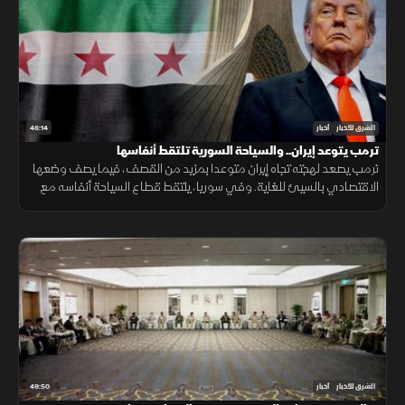
46:14
الشرق للأخبار
أخبار
ترمب يتوعد إيران.. والسياحة السورية تلتقط أنفاسها
ترمب يصعد لهجته تجاه إيران متوعدا بمزيد من القصف، فيما يصف وضعها
الاقتصادي بالسيئ للغاية. وفي سوريا، يلتقط قطاع السياحة أنفاسه مع
مؤشرات تعاف، وتكشف دراسة جديدة عن سر قد يرتبط بأحد أبرز ألغاز
الشيخوخة
49:50
الشرق للأخبار
أخبار