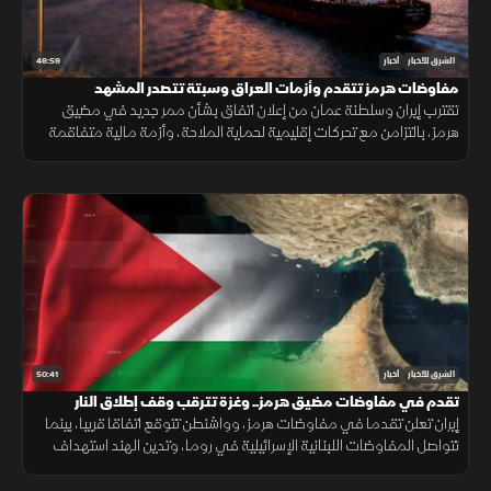
49:59
الشرق للأخبار
أخبار
مفاوضات هرمز تتقدم وأزمات العراق وسبتة تتصدر المشهد
تقترب إيران وسلطنة عمان من إعلان اتفاق بشأن ممر جديد في مضيق
هرمز، بالتزامن مع تحركات إقليمية لحماية الملاحة، وأزمة مالية متفاقمة
في العراق ومخاوف إنسانية بعد أحداث سبتة.
50:41
الشرق للأخبار
أخبار
تقدم في مفاوضات مضيق هرمز.. وغزة تترقب وقف إطلاق النار
إيران تعلن تقدما في مفاوضات هرمز، وواشنطن تتوقع اتفاقا قريبا، بينما
تتواصل المفاوضات اللبنانية الإسرائيلية في روما، وتدين الهند استهداف
سفينة مدنية قرب اليمن، مع تحذيرات أممية بشأن غزة.