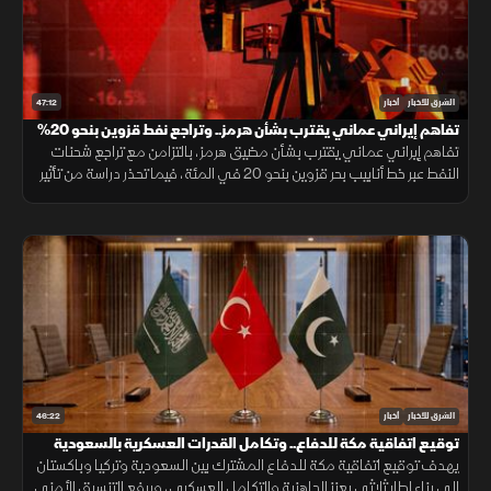
47:12
الشرق للأخبار
أخبار
تفاهم إيراني عماني يقترب بشأن هرمز.. وتراجع نفط قزوين بنحو 20%
تفاهم إيراني عماني يقترب بشأن مضيق هرمز، بالتزامن مع تراجع شحنات
النفط عبر خط أنابيب بحر قزوين بنحو 20 في المئة، فيما تحذر دراسة من تأثير
نوبات الغضب على الشرايين وارتفاع خطر الإصابة بأمراض القلب.
46:22
الشرق للأخبار
أخبار
توقيع اتفاقية مكة للدفاع.. وتكامل القدرات العسكرية بالسعودية
يهدف توقيع اتفاقية مكة للدفاع المشترك بين السعودية وتركيا وباكستان
إلى بناء إطار ثلاثي يعزز الجاهزية والتكامل العسكري، ويرفع التنسيق الأمني