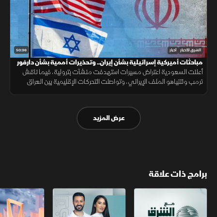
50:36
الشرق للأخبار
أخبار
مباحثات أميركية إسرائيلية بشأن إيران.. وتحذيرات أممية بشأن دارفور
أعلنت السعودية اعتراض مسيرات استهدفت منشآت بترولية، فيما ناقش
ترمب ونتنياهو الملف الإيراني، وتواصلت التحركات الإقليمية بين العراق
وتركيا، مع تحذيرات أممية من تدهور الأوضاع في دارفور.
عرض المزيد
برامج ذات علاقة
مع الشرق الأوسط
الخبر الآخر
أخبار الشرق