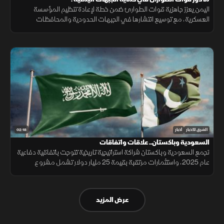
اليمن يعزز جاهزية قوات الطوارئ ضمن خطة لإعادة تنظيم المؤسسة
العسكرية، مع توسيع انتشارها في الجبهات الحدودية والمحافظات
الشرقية لتنفيذ مهام التدخل السريع وحماية المنشآت وخطوط الإمداد.
02:18
الشرق للأخبار
أخبار
السعودية وباكستان.. علاقات واتفاقات
تجمع السعودية وباكستان شراكة استراتيجية تاريخية تتوجت باتفاقية دفاعية
عام 2025، واستثمارات مرتقبة بقيمة 25 مليار دولار تشمل مشروع
"ريكوديك" ودعم الوديعة المالية وتمويل المشتقات النفطية.
عرض المزيد