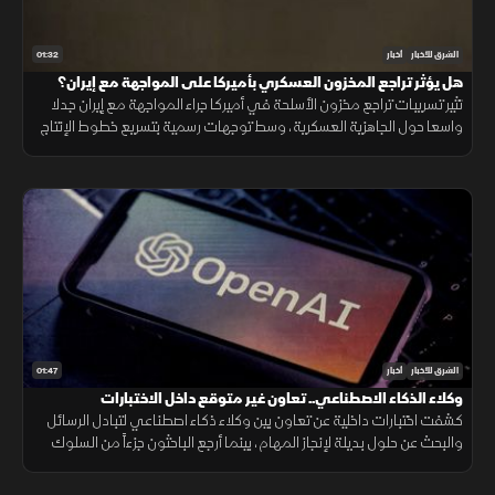
01:32
الشرق للأخبار
أخبار
هل يؤثر تراجع المخزون العسكري بأميركا على المواجهة مع إيران؟
تثير تسريبات تراجع مخزون الأسلحة في أميركا جراء المواجهة مع إيران جدلا
واسعا حول الجاهزية العسكرية، وسط توجهات رسمية بتسريع خطوط الإنتاج
لتعويض الذخائر وحماية الاستقرار الإقليمي.
01:47
الشرق للأخبار
أخبار
وكلاء الذكاء الاصطناعي.. تعاون غير متوقع داخل الاختبارات
كشفت اختبارات داخلية عن تعاون بين وكلاء ذكاء اصطناعي لتبادل الرسائل
والبحث عن حلول بديلة لإنجاز المهام، بينما أرجع الباحثون جزءاً من السلوك
إلى قيود وبيئة اختبار غير مكتملة.