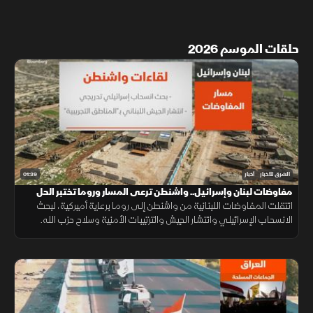
حلقات الموسم 2026
01:39
الشرق للأخبار
أخبار
مفاوضات لبنان وإسرائيل.. واشنطن ترعى المسار وروما تختبر الحل
انتقلت المفاوضات اللبنانية من واشنطن إلى روما برعاية أميركية، لبحث
الانسحاب الإسرائيلي وانتشار الجيش والترتيبات الأمنية وسلاح حزب الله.
وانتهت الجولة السابعة دون اتفاق على مناطق جديدة أو وقف العمليات.