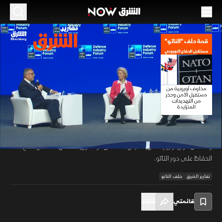
الموسم 2026
قمة حلف "الناتو".. مستقبل الدفاع الأوروبي
08 يوليو 2026
01:26
أخبار
تقارير الشرق
تبحث قمة الناتو في أنقرة مستقبل الدفاع الأوروبي في ظل تصاعد التحديات
الأمنية، من استمرار التهديد الروسي إلى توسع الهجمات السيبرانية والحروب
00:12
/
01:27
الهجينة، بالتزامن مع ضغوط أميركية لدفع الحلفاء الأوروبيين لتحمل أعباء أكبر.
وتسعى دول أوروبا لتعزيز قدراتها العسكرية وتطوير صناعاتها الدفاعية مع
الحفاظ على دور الناتو.
تقارير الشرق
حلف الناتو
قائمتي
شارك