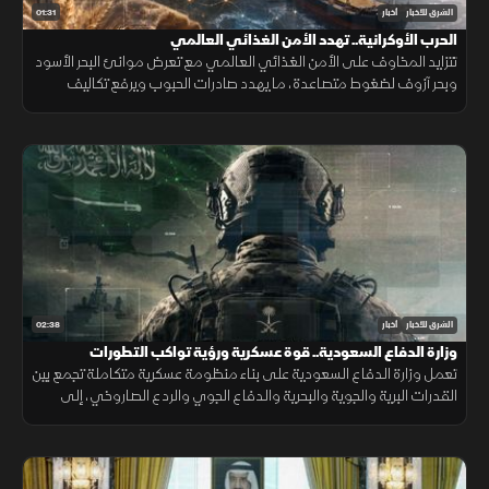
01:31
الشرق للأخبار
أخبار
الحرب الأوكرانية.. تهدد الأمن الغذائي العالمي
تتزايد المخاوف على الأمن الغذائي العالمي مع تعرض موانئ البحر الأسود
وبحر آزوف لضغوط متصاعدة، ما يهدد صادرات الحبوب ويرفع تكاليف
الشحن والتأمين وأسعار الغذاء.
02:38
الشرق للأخبار
أخبار
وزارة الدفاع السعودية.. قوة عسكرية ورؤية تواكب التطورات
تعمل وزارة الدفاع السعودية على بناء منظومة عسكرية متكاملة تجمع بين
القدرات البرية والجوية والبحرية والدفاع الجوي والردع الصاروخي، إلى
جانب التدريب والتأهيل وتطوير التسليح وتوطين الصناعات الدفاعية.