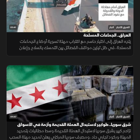
01:41
الشرق للأخبار
أخبار
العراق.. الجماعات المسلحة
يتجه العراق إلى اختبار حاسم مع اقتراب مهلة تسوية أوضاع الجماعات
المسلحة، في ظل تباين مواقف الفصائل بين التمسك بالسلاح وإعلان
الاستعداد لتسليمه للدولة.
01:37
الشرق للأخبار
أخبار
شرق سوريا.. طوابير لاستبدال العملة القديمة وأزمة في الأسواق
تزاحم كبير بشرق سوريا لاستبدال العملة القديمة وسط مطالبات بتمديد
المهلة وركود تجاري حاد، ومصرف سوريا المركزي يعلن تمديد مهلة السحب