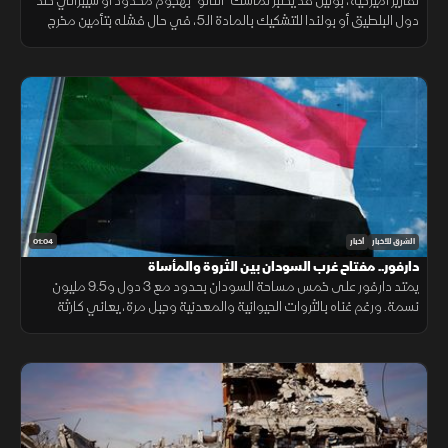
تقارير أميركية، بوتين قد يختبر تماسك "الناتو" بهجوم محدود أو سيبراني ضد
دول البلطيق أو بولندا للتشكيك بالمادة الـ5، في حال فشله بتأمين مخرج
يحفظ ماء الوجه بأوكرانيا خلال السنوات القادمة.
01:04
الشرق للأخبار
أخبار
دارفور.. مفتاح غرب السودان بين الثروة والمأساة
يمتد دارفور على خمس مساحة السودان بحدود مع 3 دول و9.5 مليون
نسمة. ورغم غناه بالثروات الحيوانية والمعدنية وجبل مرة، يعاني كارثة
إنسانية وجرائم حرب منذ 2003، أحيلت للجنائية الدولية عام 2005.