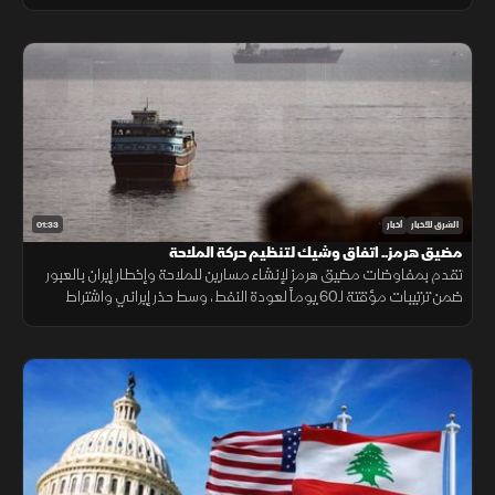
الجهاز المستخدم، والبيئة المحيطة به بدقة عالية.
01:33
الشرق للأخبار
أخبار
مضيق هرمز.. اتفاق وشيك لتنظيم حركة الملاحة
تقدم بمفاوضات مضيق هرمز لإنشاء مسارين للملاحة وإخطار إيران بالعبور
ضمن ترتيبات مؤقتة لـ60 يوماً لعودة النفط، وسط حذر إيراني واشتراط
أميركي بحرية الملاحة دون قيود.