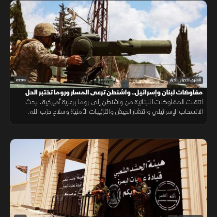
01:39
الشرق للأخبار
أخبار
مفاوضات لبنان وإسرائيل.. واشنطن ترعى المسار وروما تختبر الحل
انتقلت المفاوضات اللبنانية من واشنطن إلى روما برعاية أميركية، لبحث
الانسحاب الإسرائيلي وانتشار الجيش والترتيبات الأمنية وسلاح حزب الله.
وانتهت الجولة السابعة دون اتفاق على مناطق جديدة أو وقف العمليات.