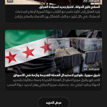
01:41
الشرق للأخبار
أخبار
السلاح خارج الدولة.. اختبار جديد لسيادة العراق
يتجه العراق إلى اختبار حاسم مع اقتراب مهلة تسوية أوضاع الجماعات
المسلحة، في ظل تباين مواقف الفصائل بين التمسك بالسلاح وإعلان
الاستعداد لتسليمه للدولة.
01:37
الشرق للأخبار
أخبار
شرق سوريا.. طوابير لاستبدال العملة القديمة وأزمة في الأسواق
تزاحم كبير بشرق سوريا لاستبدال العملة القديمة وسط مطالبات بتمديد
المهلة وركود تجاري حاد، ومصرف سوريا المركزي يعلن تمديد مهلة السحب
في دير الزور والرقة والحسكة حتى 20 أغسطس الجاري.
عرض المزيد