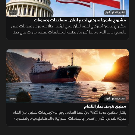
01:37
الشرق للأخبار
أخبار
مشروع قانون أميركي لدعم لبنان.. مساعدات وعقوبات
مشروع قانون أميركي لدعم لبنان يمنح الرئيس صلاحية فرض عقوبات على
داعمي حزب الله، ويربط أكثر من نصف المساعدات بتقدم بيروت في حصر
السلاح بيد الدولة ونزع سلاح الحزب وتنفيذ الإصلاحات.
01:50
الشرق للأخبار
أخبار
مضيق هرمز.. خطر الألغام
ينقل مضيق هرمز 25% من نفط العالم، ويواجه تهديدات خطيرة من ألغام
حديثة للحرس الثوري تعمل بالبصمات الصوتية والمغناطيسية. ولصعوبة
تطهير الأعماق، تعتمد البحريات العالمية على مسيرات ذاتية لحماية
طواقمها.