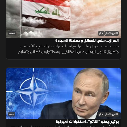
01:48
الشرق للأخبار
أخبار
العراق.. سلاح الفصائل ومعضلة السيادة
تستعد بغداد لفرض سلطتها مع انتهاء مهلة حصر السلاح بـ30 سبتمبر
وتطبيق قانون الإرهاب على المخالفين، وسط تجاوب فصائل وتسليم
مقرها، مقابل رفض أخرى كـ"كتائب حزب الله" لربطها الملف بالصراع
الإقليمي.
01:17
الشرق للأخبار
أخبار
بوتين يختبر "الناتو".. استخبارات أميركية