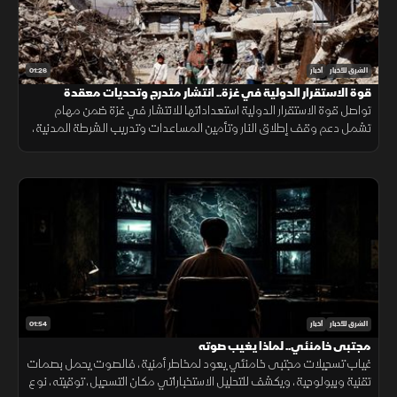
01:26
الشرق للأخبار
أخبار
قوة الاستقرار الدولية في غزة.. انتشار متدرج وتحديات معقدة
تواصل قوة الاستقرار الدولية استعداداتها للانتشار في غزة ضمن مهام
تشمل دعم وقف إطلاق النار وتأمين المساعدات وتدريب الشرطة المدنية،
وسط تحديات سياسية وأمنية معقدة.
01:54
الشرق للأخبار
أخبار
مجتبى خامنئي.. لماذا يغيب صوته
غياب تسجيلات مجتبى خامنئي يعود لمخاطر أمنية، فالصوت يحمل بصمات
تقنية وبيولوجية، ويكشف للتحليل الاستخباراتي مكان التسجيل، توقيته، نوع