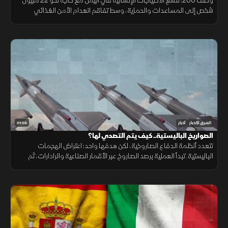
وصف 200: تتسع الاحتياجات الإنسانية في اليمن مع حاجة نحو 22 مليون
شخص إلى المساعدات والحماية، وسط تفاقم انعدام الأمن الغذائي
ونقص حاد في تمويل خطة الاستجابة الإنسانية
01:56
الشرق للأخبار
أخبار
الصواريخ الباليستية.. كيف يتم التصدي لها؟
تتعدد أنظمة الدفاع الصاروخية، لكن هدفها واحد: اعتراض الهجمات
الباليستية. تبدأ العملية برصد الصاروخ عبر الأقمار الصناعية والرادارات، ثم
حساب مساره وإطلاق صاروخ اعتراضي، مع طبقات دفاعية أخرى