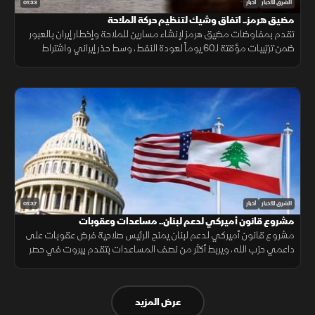
01:33
الشرق للأخبار
أخبار
مضيق هرمز.. اتفاق وشيك لتنظيم حركة الملاحة
تقدم بمفاوضات مضيق هرمز لإنشاء مسارين للملاحة وإخطار إيران بالعبور
ضمن ترتيبات مؤقتة لـ60 يوماً لعودة النفط، وسط حذر إيراني واشتراط
أميركي بحرية الملاحة دون قيود.
01:37
الشرق للأخبار
أخبار
مشروع قانون أميركي لدعم لبنان.. مساعدات وعقوبات
مشروع قانون أميركي لدعم لبنان يمنح الرئيس صلاحية فرض عقوبات على
داعمي حزب الله، ويربط أكثر من نصف المساعدات بتقدم بيروت في حصر
السلاح بيد الدولة ونزع سلاح الحزب وتنفيذ الإصلاحات.
عرض المزيد