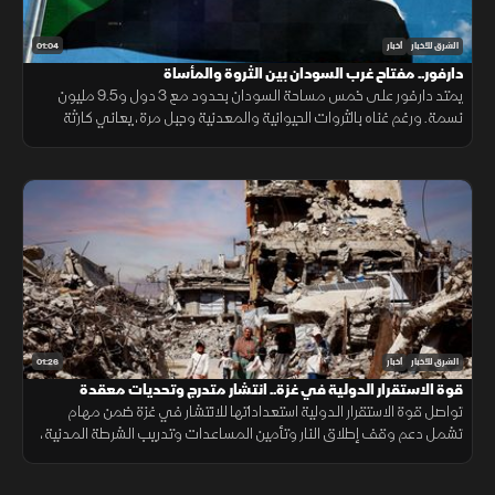
01:04
الشرق للأخبار
أخبار
دارفور.. مفتاح غرب السودان بين الثروة والمأساة
يمتد دارفور على خمس مساحة السودان بحدود مع 3 دول و9.5 مليون
نسمة. ورغم غناه بالثروات الحيوانية والمعدنية وجبل مرة، يعاني كارثة
إنسانية وجرائم حرب منذ 2003، أحيلت للجنائية الدولية عام 2005.
01:26
الشرق للأخبار
أخبار
قوة الاستقرار الدولية في غزة.. انتشار متدرج وتحديات معقدة
تواصل قوة الاستقرار الدولية استعداداتها للانتشار في غزة ضمن مهام
تشمل دعم وقف إطلاق النار وتأمين المساعدات وتدريب الشرطة المدنية،
وسط تحديات سياسية وأمنية معقدة.