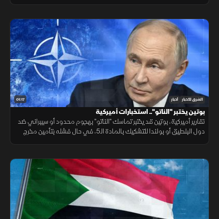
مقرها، مقابل رفض أخرى كـ"كتائب حزب الله" لربطها الملف بالصراع
الإقليمي.
01:17
الشرق للأخبار
أخبار
بوتين يختبر "الناتو".. استخبارات أميركية
تقارير أميركية، بوتين قد يختبر تماسك "الناتو" بهجوم محدود أو سيبراني ضد
دول البلطيق أو بولندا للتشكيك بالمادة الـ5، في حال فشله بتأمين مخرج
يحفظ ماء الوجه بأوكرانيا خلال السنوات القادمة.