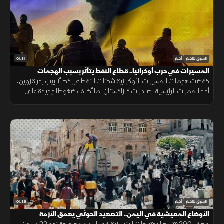
01:31
الشرق للأخبار
أخبار
المسيرات في حرب أوكرانيا.. قطاع النفط يتأثر بسبب الهجمات
خفضت هجمات المسيرات الأوكرانية شحنات النفط عبر خط أنابيب بحر قزوين،
أحد الممرات الرئيسية لصادرات كازاخستان، ما أضاف ضغوطا جديدة على
أسواق الطاقة والنقل البحري.
01:38
الشرق للأخبار
أخبار
الأوضاع المعيشية في اليمن.. التصعيد الحوثي يعمق الأزمة