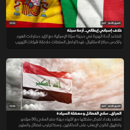
01:52
الشرق للأخبار
أخبار
خلاف إسباني إيطالي.. أزمة سبتة
تتصاعد أزمة الهجرة في مدينة سبتة الإسبانية مع تزايد محاولات العبور
وتكدس مراكز الاستقبال، فيما تواصل السلطات ملاحقة شبكات التهريب
وسط تداعيات إنسانية وأمنية تمتد إلى الساحة الأوروبية.
01:48
الشرق للأخبار
أخبار
العراق.. سلاح الفصائل ومعضلة السيادة
تستعد بغداد لفرض سلطتها مع انتهاء مهلة حصر السلاح بـ30 سبتمبر
وتطبيق قانون الإرهاب على المخالفين، وسط تجاوب فصائل وتسليم