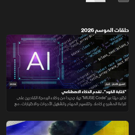
حلقات الموسم 2026
01:56
الشرق للأخبار
أخبار
"كتابة الكود".. تقدم الذكاء الاصطناعي
تختبر ميتا عبر "MUSE Code" جيلا جديدا من وكلاء البرمجة القادرين على
قراءة المشروع كاملا، وتقسيم المهام وتشغيل الأدوات والاختبارات، مع
تنفيذ عدة عمليات بالتوازي.