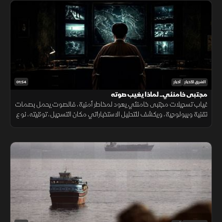
01:54
الشرق للأخبار
أخبار
مجتبى خامنئي.. لماذا يغيب صوته
غياب تسجيلات مجتبى خامنئي يعود لمخاطر أمنية، فالصوت يحمل بصمات
تقنية وبيولوجية، ويكشف للتحليل الاستخباراتي مكان التسجيل، توقيته، نوع
الجهاز المستخدم، والبيئة المحيطة به بدقة عالية.