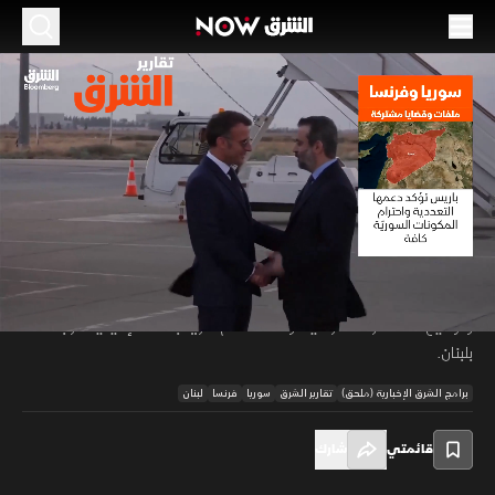
الموسم 2026
سوريا وفرنسا.. ملفات وقضايا مشتركة
07 يوليو 2026
01:27
أخبار
تقارير الشرق
ترسم فرنسا مسار علاقتها مع سوريا عبر ملفات سياسية وأمنية واقتصادية
تشمل دعم التعددية، ومواصلة جهود مكافحة داعش، ومتابعة ملف المقاتلين
00:12
/
01:27
الفرنسيين، إلى جانب دور اللاجئين والسوريين في الخارج في إعادة الإعمار،
وتوسيع الاستثمارات الفرنسية، وسط اهتمام متزايد بملفات إقليمية مرتبطة
بلبنان.
برامج الشرق الإخبارية (ملحق)
تقارير الشرق
سوريا
فرنسا
لبنان
قائمتي
شارك