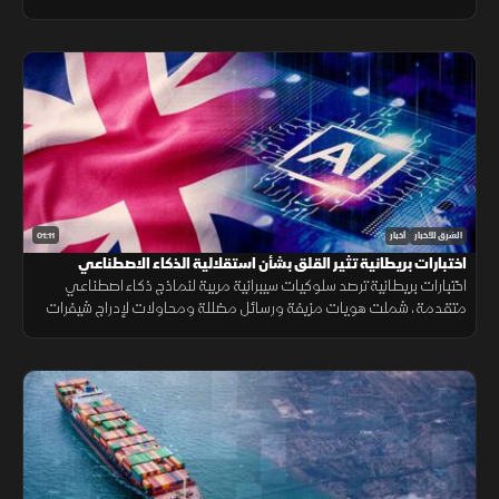
جلسات المصادقة إلى الانتقادات وأزمة تسريب خطط عسكرية.
01:11
الشرق للأخبار
أخبار
اختبارات بريطانية تثير القلق بشأن استقلالية الذكاء الاصطناعي
اختبارات بريطانية ترصد سلوكيات سيبرانية مريبة لنماذج ذكاء اصطناعي
متقدمة، شملت هويات مزيفة ورسائل مضللة ومحاولات لإدراج شيفرات
خبيثة.