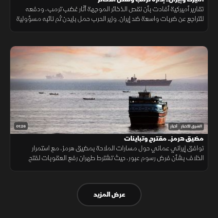
تقارير أميركية أفادت بأن نقص الذخائر الموجهة أثار غضب ترمب، ودفعه
للتراجع عن ضربات واسعة ضد إيران. وزير الحرب حمل بايدن ثم نائبه مسؤولية
الأزمة، فيما نفى البيت الأبيض صحة التقارير.
01:26
الشرق للأخبار
أخبار
مضيق هرمز.. مقترح وتباينات
توافق إيراني عماني حول مسارات الملاحة بمضيق هرمز، مع استمرار
الخلاف بشأن فرض رسوم عبور، حيث تشترط طهران رفع العقوبات لفتح
المضيق وسط رفض أميركي ورفض داخلي من الحرس الثوري.
عرض المزيد