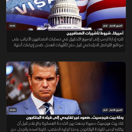
01:15
الشرق للأخبار
أخبار
أميركا.. شروط تأشيرات الصحافيين
تتجه إدارة ترمب إلى توسيع التدقيق في حسابات الصحافيين الأجانب على
مواقع التواصل الاجتماعي قبل منح تأشيرات العمل، ضمن إجراءات أمنية
جديدة، فيما لم تحدد الخارجية الأميركية موعد بدء تطبيقها.
01:42
الشرق للأخبار
أخبار
رحلة بيت هيجسيث.. صعود غير تقليدي إلى قيادة البنتاجون
قاد بيت هيجسيث مسيرة جمعت بين الخدمة العسكرية والإعلام قبل أن
يختاره ترمب لقيادة البنتاجون. ومنذ توليه المنصب، ارتبط اسمه بالجدل، من