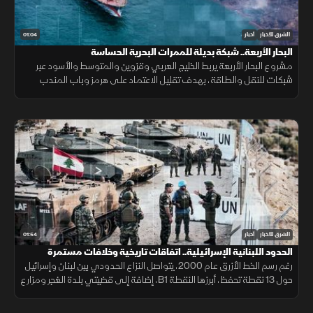
01:04
الشرق للأخبار
أخبار
البحار الأربعة.. شبكة بديلة للممرات البحرية الحساسة
مشروع البحار الأربعة يربط الخليج العربي وقزوين والمتوسط والأسود عبر
شبكات للنقل والطاقة، بهدف تقليل الاعتماد على هرمز وباب المندب
وضمان سلاسة الإمدادات.
01:54
الشرق للأخبار
أخبار
الحدود اللبنانية الإسرائيلية.. اتفاقات تاريخية وخلافات مستمرة
رغم رسم الخط الأزرق عام 2000، يتواصل النزاع الحدودي بين لبنان وإسرائيل
حول 13 نقطة تحفظ، أبرزها النقطة B1، إضافة إلى قضيتي بلدة الغجر ومزارع
شبعا وتلال كفرشوبا.