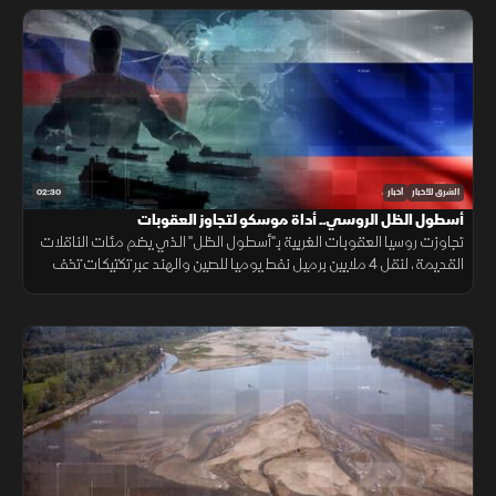
02:30
الشرق للأخبار
أخبار
أسطول الظل الروسي.. أداة موسكو لتجاوز العقوبات
تجاوزت روسيا العقوبات الغربية بـ"أسطول الظل" الذي يضم مئات الناقلات
القديمة، لنقل 4 ملايين برميل نفط يوميا للصين والهند عبر تكتيكات تخف
بحرية، ما أمن لموسكو مليارات الدولارات.