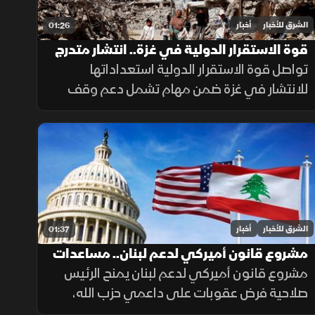
الشرق للأخبار
أخبار
01:26
قوة الاستقرار الدولية في غزة.. انتشار متدرج
وتحديات معقدة
تواصل قوة الاستقرار الدولية استعداداتها
للانتشار في غزة ضمن مهام تشمل دعم وقف
إطلاق النار وتأمين المساعدات وتدريب الشرطة
المدنية، وسط تحديات سياسية وأمنية معقدة.
الشرق للأخبار
أخبار
01:37
مشروع قانون أميركي لدعم لبنان.. مساعدات
وعقوبات
مشروع قانون أميركي لدعم لبنان يمنح الرئيس
صلاحية فرض عقوبات على داعمي حزب الله،
ويربط أكثر من نصف المساعدات بتقدم بيروت