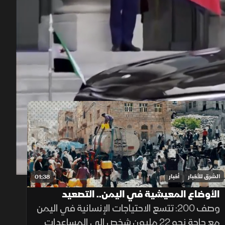
00:13
/
01:03
الشرق للأخبار
أخبار
01:38
الأوضاع المعيشية في اليمن.. التصعيد
الحوثي يعمق الأزمة
وصف 200: تتسع الاحتياجات الإنسانية في اليمن
مع حاجة نحو 22 مليون شخص إلى المساعدات