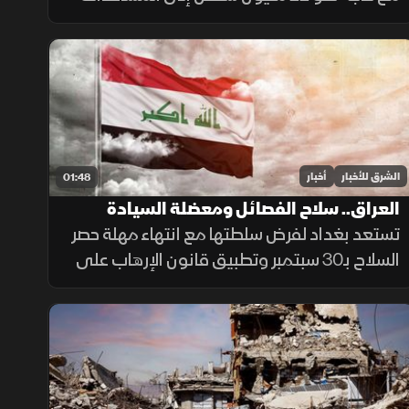
والحماية، وسط تفاقم انعدام الأمن الغذائي
ونقص حاد في تمويل خطة الاستجابة الإنسانية
الشرق للأخبار
أخبار
01:48
العراق.. سلاح الفصائل ومعضلة السيادة
تستعد بغداد لفرض سلطتها مع انتهاء مهلة حصر
السلاح بـ30 سبتمبر وتطبيق قانون الإرهاب على
المخالفين، وسط تجاوب فصائل وتسليم مقرها،
مقابل رفض أخرى كـ"كتائب حزب الله" لربطها
الملف بالصراع الإقليمي.