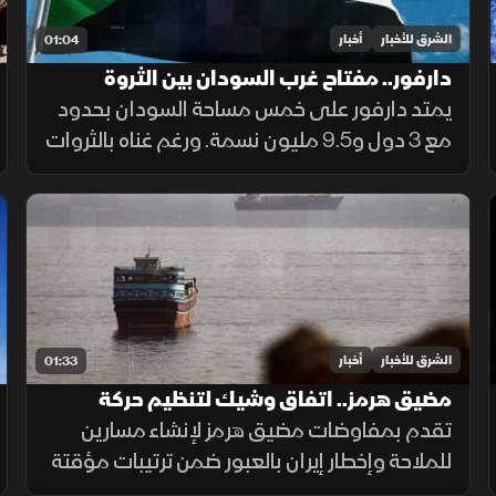
الشرق للأخبار
أخبار
01:04
دارفور.. مفتاح غرب السودان بين الثروة
والمأساة
يمتد دارفور على خمس مساحة السودان بحدود
مع 3 دول و9.5 مليون نسمة. ورغم غناه بالثروات
الحيوانية والمعدنية وجبل مرة، يعاني كارثة
إنسانية وجرائم حرب منذ 2003، أحيلت للجنائية
الدولية عام 2005.
الشرق للأخبار
أخبار
01:33
مضيق هرمز.. اتفاق وشيك لتنظيم حركة
الملاحة
تقدم بمفاوضات مضيق هرمز لإنشاء مسارين
للملاحة وإخطار إيران بالعبور ضمن ترتيبات مؤقتة
لـ60 يوماً لعودة النفط، وسط حذر إيراني واشتراط