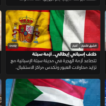
الرئيسية لصادرات كازاخستان، ما أضاف ضغوطا
جديدة على أسواق الطاقة والنقل البحري.
الشرق للأخبار
أخبار
01:52
خلاف إسباني إيطالي.. أزمة سبتة
تتصاعد أزمة الهجرة في مدينة سبتة الإسبانية مع
تزايد محاولات العبور وتكدس مراكز الاستقبال،
فيما تواصل السلطات ملاحقة شبكات التهريب
وسط تداعيات إنسانية وأمنية تمتد إلى الساحة
الأوروبية.