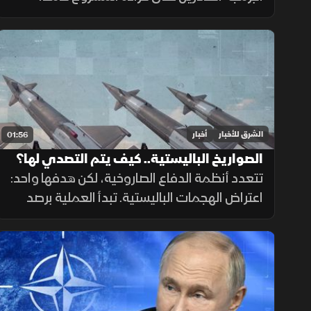
وتقسيم المهام وتشغيل الأدوات والاختبارات،
مع تنفيذ عدة عمليات بالتوازي.
الشرق للأخبار
أخبار
01:56
الصواريخ الباليستية.. كيف يتم التصدي لها؟
تتعدد أنظمة الدفاع الصاروخية، لكن هدفها واحد:
اعتراض الهجمات الباليستية. تبدأ العملية برصد
الصاروخ عبر الأقمار الصناعية والرادارات، ثم حساب
مساره وإطلاق صاروخ اعتراضي، مع طبقات
دفاعية أخرى