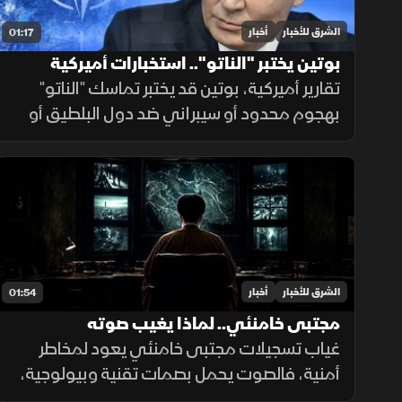
الشرق للأخبار
أخبار
01:17
بوتين يختبر "الناتو".. استخبارات أميركية
تقارير أميركية، بوتين قد يختبر تماسك "الناتو"
بهجوم محدود أو سيبراني ضد دول البلطيق أو
بولندا للتشكيك بالمادة الـ5، في حال فشله
بتأمين مخرج يحفظ ماء الوجه بأوكرانيا خلال
السنوات القادمة.
الشرق للأخبار
أخبار
01:54
مجتبى خامنئي.. لماذا يغيب صوته
غياب تسجيلات مجتبى خامنئي يعود لمخاطر
أمنية، فالصوت يحمل بصمات تقنية وبيولوجية،
ويكشف للتحليل الاستخباراتي مكان التسجيل،