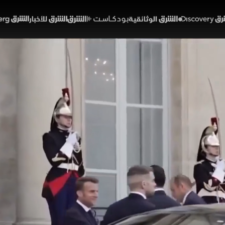
Discover
الشرق الوثائقية
الشرق بودكاست
الشرق للأخبار
الشرق Bloomberg
قات الفرنسية السورية.. عو
01:02
أخبار
لشرق
ا لقيادة الموقف الأوروبي تجاه سوريا بعد أشهر من سقوط ن
 القيادة الجديدة ودعم مسار الانتقال السياسي. وتجلى ذل
د الشرع، ضمن مباحثات شملت رفع العقوبات ومكافحة الإره
خبارية (ملحق)
تقارير الشرق
فرنسا
سوريا