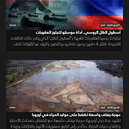
02:30
الشرق للأخبار
أخبار
أسطول الظل الروسي.. أداة موسكو لتجاوز العقوبات
تجاوزت روسيا العقوبات الغربية بـ"أسطول الظل" الذي يضم مئات الناقلات
القديمة، لنقل 4 ملايين برميل نفط يوميا للصين والهند عبر تكتيكات تخف
بحرية، ما أمن لموسكو مليارات الدولارات.
01:20
الشرق للأخبار
أخبار
موجة جفاف واسعة تضغط على موارد المياه في أوروبا
تشهد عدة دول أوروبية موجة جفاف متسعة مع انخفاض معدلات الأمطار
وارتفاع درجات الحرارة، ما أدى إلى تراجع مستويات الأنهار والخزانات وزيادة