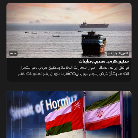
01:26
الشرق للأخبار
أخبار
مضيق هرمز.. مقترح وتباينات
توافق إيراني عماني حول مسارات الملاحة بمضيق هرمز، مع استمرار
الخلاف بشأن فرض رسوم عبور، حيث تشترط طهران رفع العقوبات لفتح
المضيق وسط رفض أميركي ورفض داخلي من الحرس الثوري.