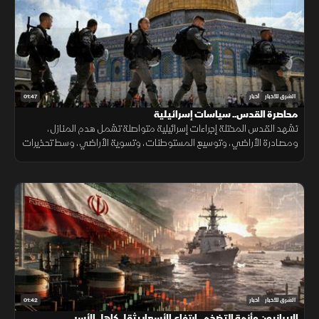
01:47
الشرق للأخبار
أخبار
محاصرة القدس.. سياسات إسرائيلية
تشهد القدس المحتلة إجراءات إسرائيلية متواصلة تشمل هدم المنازل،
ومصادرة الأراضي، وتوسيع المستوطنات، وتسوية الأراضي، وسط تحذيرات
من تغيير الواقع الديموغرافي والجغرافي للمدينة.
01:42
الشرق للأخبار
أخبار
الإيرانيون وأزمة التضخم.. ارتفاع الأسعار يثقل كاهل الأسر