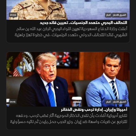
01:33
الشرق للأخبار
أخبار
التحالف البحري متعدد الجنسيات.. تعيين قائد جديد
أعلنت وزارة الدفاع السعودية تعيين اللواء البحري الركن عبد الله بن سالم
الشهري قائدا للتحالف الدولي متعدد الجنسيات، في خطوة تعزز جاهزية
التحالف لحماية الملاحة وأمن الممرات البحرية.
01:15
الشرق للأخبار
أخبار
أميركا وإيران.. إدارة ترمب ونقص الذخائر
تقارير أميركية أفادت بأن نقص الذخائر الموجهة أثار غضب ترمب، ودفعه
للتراجع عن ضربات واسعة ضد إيران. وزير الحرب حمل بايدن ثم نائبه مسؤولية
الأزمة، فيما نفى البيت الأبيض صحة التقارير.