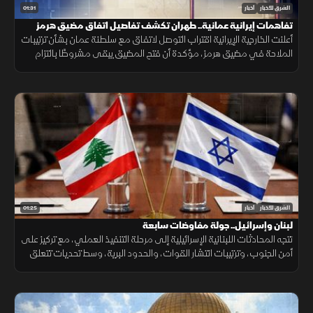
01:31
الشرق للأخبار
أخبار
تفاهمات إيرانية عمانية.. طهران تكشف تفاصيل اتفاق مضيق هرمز
أعلنت الخارجية الإيرانية اقتراب التوصل لاتفاق مع سلطنة عمان بشأن ترتيبات
الملاحة في مضيق هرمز، مؤكدة أن فتح المضيق يبقى مشروطًا بالتزام
أميركا برفع العقوبات والإفراج عن الأصول الإيرانية.
01:25
الشرق للأخبار
أخبار
لبنان وإسرائيل.. جولة مفاوضات سابعة
تتجه المحادثات اللبنانية الإسرائيلية إلى مرحلة التنفيذ العملي، مع تركيز على
أمن الجنوب، وترتيبات انتشار القوات، والحدود البرية، وسط تحديات تتعلق
بالضمانات السياسية وتحويل الاتفاقات إلى واقع مستدام.