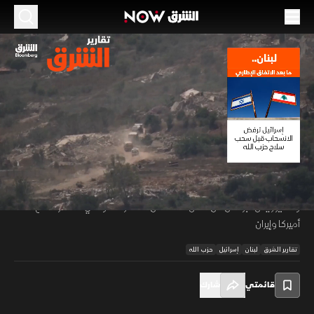
الموسم 2026
لبنان.. ما بعد الاتفاق الإطاري
05 يوليو 2026
01:22
أخبار
تقارير الشرق
تواجه المفاوضات اللبنانية تعقيدات جراء تمسك إسرائيل بربط عودة النازحين بنزع
سلاح حزب الله وإقامة منطقة أمنية حدودية مع استمرار غاراتها، وسط انقسام
00:12
/
01:22
داخلي بين رؤية رئاسة الجمهورية التي ترى بالاتفاق خطوة لاستعادة السيادة،
وتحذير رئيس البرلمان من فصل الملف عن المسار التفاوضي المشترك مع
أميركا وإيران
تقارير الشرق
لبنان
إسرائيل
حزب الله
قائمتي
شارك