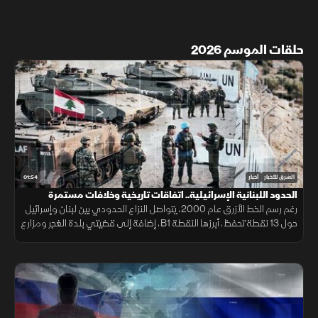
حلقات الموسم 2026
01:54
الشرق للأخبار
أخبار
الحدود اللبنانية الإسرائيلية.. اتفاقات تاريخية وخلافات مستمرة
رغم رسم الخط الأزرق عام 2000، يتواصل النزاع الحدودي بين لبنان وإسرائيل
حول 13 نقطة تحفظ، أبرزها النقطة B1، إضافة إلى قضيتي بلدة الغجر ومزارع
شبعا وتلال كفرشوبا.