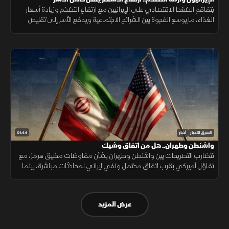
يتفاقم الضغط الاقتصادي على الإيرانيين مع ارتفاع التضخم وزيادة أسعار
الغذاء، ما يوسع الفجوة بين الشرائح الاجتماعية ويدفع الأسر إلى تقليص
الإنفاق لمواجهة تراجع القدرة الشرائية.
01:44
الشرق للأخبار
أخبار
واشنطن وطهران.. هل من اتفاق وشيك
تتضارب التصريحات بين واشنطن وطهران بشأن مفاوضات مضيق هرمز، مع
تفاؤل أميركي بقرب اتفاق محتمل ونفي إيراني لمحادثات مباشرة، بينما
تستمر الوساطات الإقليمية لخفض التوتر.
عرض المزيد