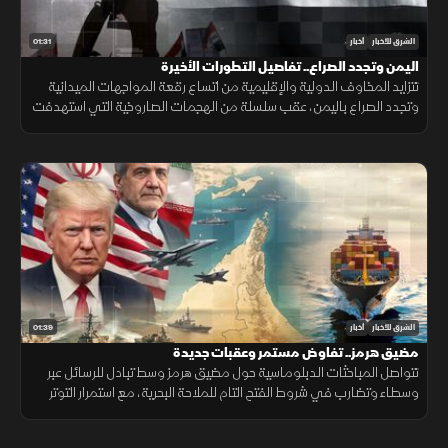
01:31
الشرق للأخبار
أخبار
اليمن وتجدد الصراع.. تفاصيل التطورات الأخيرة
تتزايد المخاوف الدولية والإقليمية من اتساع رقعة المواجهات الميدانية
وتجدد الصراع باليمن، عقب سلسلة من الهجمات الصاروخية التي استهدفت
أحياء سكنية ومواقع حيوية وموانئ داخل البلاد بشكل مباشر ومركز>
01:39
الشرق للأخبار
أخبار
مضيق هرمز.. تفاوض مستمر وعقبات جديدة
تتواصل المباحثات الدبلوماسية حول مضيق هرمز وسط تبادل للرسائل عبر
وسطاء وتضارب في شروط الفتح التام للملاحة البحرية، مع استمرار التوتر
القائم بين الطرفين دون توافق نهائي ينهي الخلاف المحتدم.