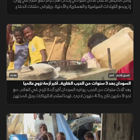
يمثل المجلس الأعلى للأمن القومي إحدى أهم دوائر صنع القرار في إيران،
إذ يجمع القيادات السياسية والعسكرية والأمنية، ويتولى ملفات الدفاع
والأمن والسياسة النووية تحت إشراف المرشد.
01:36
الشرق للأخبار
أخبار
السودان بعد 3 سنوات من الحرب الضارية.. أكبر أزمة نزوح عالميا
بعد ثلاث سنوات من الحرب، يواجه السودان أكبر أزمة نزوح في العالم، مع
نحو 9 ملايين نازح و4.5 مليون لاجئ، فيما تستمر الانتهاكات بحق المدنيين
رغم عودة ملايين السودانيين إلى مناطقهم.