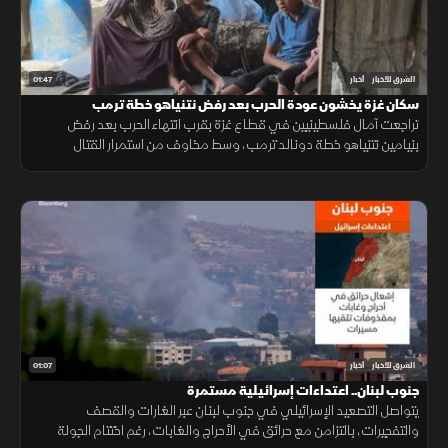
01:47
الشرق للأخبار
أخبار
سكان غزة يخشون عودة الحرب بعد رفض نتنياهو خطة ترمب
تراجعت آمال فلسطينيين في قطاع غزة بقرب انتهاء الحرب بعد رفض
بنيامين نتنياهو خطة دونالد ترمب، وسط مخاوف من استمرار القتال
والمعاناة، وتمسك السكان بأمل وقف القصف والتشريد والعودة إلى حياة
طبيعية.
01:07
الشرق للأخبار
أخبار
جنوب لبنان.. اعتداءات إسرائيلية مستمرة
يتواصل التصعيد الإسرائيلي في جنوب لبنان عبر الغارات والقصف
والتفجيرات، بالتزامن مع حرائق في الأحراج والغابات، رغم اختتام الجولة