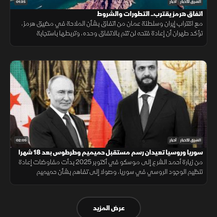
01:35
الشرق للأخبار
أخبار
اتفاق هرمز يقترب.. التطورات والشروط
مع اقتراب إيران وسلطنة عمان من اتفاق بشأن الملاحة في مضيق هرمز،
تؤكد طهران أن إعادة فتحه لن تتم بالاتفاق وحده، وتربطها باستجابة
واشنطن لجملة من الشروط السياسية والأمنية.
02:05
الشرق للأخبار
أخبار
سوريا وروسيا تعيدان رسم مستقبل حميميم وطرطوس بعد 18 شهرا
من زيارة أحمد الشرع إلى موسكو في أكتوبر 2025 بدأت مفاوضات إعادة
تنظيم الوجود الروسي في سوريا، وصولا إلى تفاهم بشأن حميميم
وطرطوس، يتضمن إدارة دمشق المنشآت المدنية
عرض المزيد