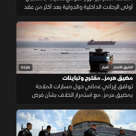
أولى الرحلات الداخلية والدولية بعد أكثر من عقد
من التوقف، في خطوة تهدف إلى تسهيل حركة
التنقل وتعزيز الربط الجوي بالمنطقة.
الشرق للأخبار
أخبار
01:26
مضيق هرمز.. مقترح وتباينات
توافق إيراني عماني حول مسارات الملاحة
بمضيق هرمز، مع استمرار الخلاف بشأن فرض
رسوم عبور، حيث تشترط طهران رفع العقوبات
لفتح المضيق وسط رفض أميركي ورفض داخلي
من الحرس الثوري.