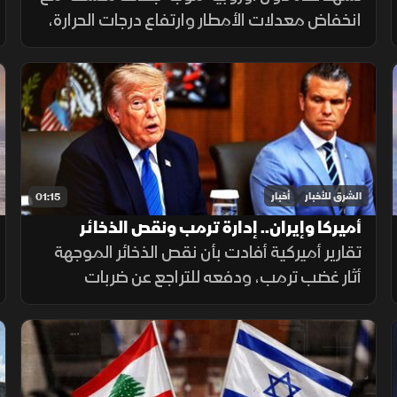
انخفاض معدلات الأمطار وارتفاع درجات الحرارة،
ما أدى إلى تراجع مستويات الأنهار والخزانات
وزيادة الضغوط على الموارد المائية.
الشرق للأخبار
أخبار
01:15
أميركا وإيران.. إدارة ترمب ونقص الذخائر
تقارير أميركية أفادت بأن نقص الذخائر الموجهة
أثار غضب ترمب، ودفعه للتراجع عن ضربات
واسعة ضد إيران. وزير الحرب حمل بايدن ثم نائبه
مسؤولية الأزمة، فيما نفى البيت الأبيض صحة
التقارير.