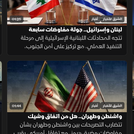
الشرق للأخبار
أخبار
01:25
لبنان وإسرائيل.. جولة مفاوضات سابعة
تتجه المحادثات اللبنانية الإسرائيلية إلى مرحلة
التنفيذ العملي، مع تركيز على أمن الجنوب،
وترتيبات انتشار القوات، والحدود البرية، وسط
تحديات تتعلق بالضمانات السياسية وتحويل
الاتفاقات إلى واقع مستدام.
الشرق للأخبار
أخبار
01:44
واشنطن وطهران.. هل من اتفاق وشيك
تتضارب التصريحات بين واشنطن وطهران بشأن
مفاوضات مضيق هرمز، مع تفاؤل أميركي بقرب