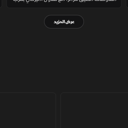
اتفاق محتمل ونفي إيراني لمحادثات مباشرة،
بينما تستمر الوساطات الإقليمية لخفض التوتر.
عرض المزيد
أخبار الشرق