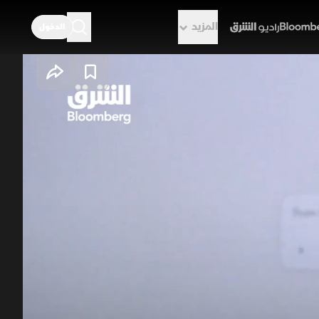
المزيد
الدخول
راديو الشرق
صين
شددت شركة أنثروبيك القيود المفروضة على استخدام نموذج Claude بعد تقارير أفادت بأن شركات صينية،
An وبايت دانس، استخدمت فروعًا خارجية وخدمات سحابية وحسابات
صة (VPN)، للوصول إلى النموذج. وتواصل الشركة تطبيق إجراءات