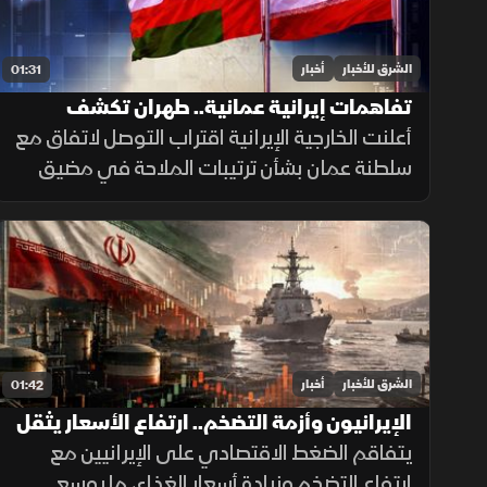
الشرق للأخبار
أخبار
01:31
تفاهمات إيرانية عمانية.. طهران تكشف
تفاصيل اتفاق مضيق هرمز
أعلنت الخارجية الإيرانية اقتراب التوصل لاتفاق مع
سلطنة عمان بشأن ترتيبات الملاحة في مضيق
هرمز، مؤكدة أن فتح المضيق يبقى مشروطًا
بالتزام أميركا برفع العقوبات والإفراج عن الأصول
الإيرانية.
الشرق للأخبار
أخبار
01:42
الإيرانيون وأزمة التضخم.. ارتفاع الأسعار يثقل
كاهل الأسر
يتفاقم الضغط الاقتصادي على الإيرانيين مع
ارتفاع التضخم وزيادة أسعار الغذاء، ما يوسع