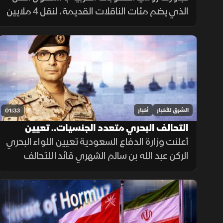
الذي يضم مئات الناقلات القديمة، لنقل 4 ملايين
برميل نفط يوميا للصين والهند عبر تكتيكات تخف
بحرية، ما أمن لموسكو مليارات الدولارات.
الشرق للأخبار
أخبار
01:33
التحالف البحري متعدد الجنسيات.. تعيين
قائد جديد
أعلنت وزارة الدفاع السعودية تعيين اللواء البحري
الركن عبد الله بن سالم الشهري قائدا للتحالف
الدولي متعدد الجنسيات، في خطوة تعزز جاهزية
التحالف لحماية الملاحة وأمن الممرات البحرية.