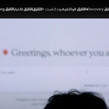
Discover
الشرق الوثائقية
الشرق بودكاست
الشرق للأخبار
الشرق Bloomberg
ء الاصطناعي.. قيود على ال
01:07
أخبار
لشرق
بينها Ant International التابعة لـt Group
مؤسسية، إلى جانب شبكات افتراضية خا
ل التحقق من الهوية
خبارية (ملحق)
تقارير الشرق
الذكاء الاصطناعي