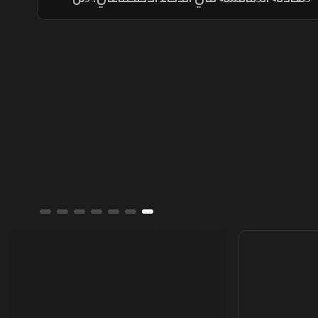
خلال خفض تكلفة الاستخدام مع الحفاظ على
أداء مرتفع، في محاولة لجعل التقنية أكثر انتشارا.
ألوان الشرق