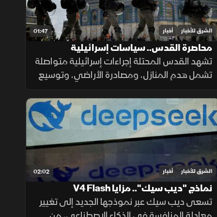
الشرق للأخبار
أخبار
01:47
محاصرة القدس.. سياسات إسرائيلية
تشهد القدس المحتلة إجراءات إسرائيلية متواصلة
تشمل هدم المنازل، ومصادرة الأراضي، وتوسيع
المستوطنات، وتسوية الأراضي، وسط تحذيرات
من تغيير الواقع الديموغرافي والجغرافي
للمدينة.
الشرق للأخبار
أخبار
02:02
نماذج "ديب سيك".. مزايا V4 Flash
تسعى ديب سيك عبر نموذجها الجديد إلى تغيير
معادلة المنافسة في الذكاء الاصطناعي، من