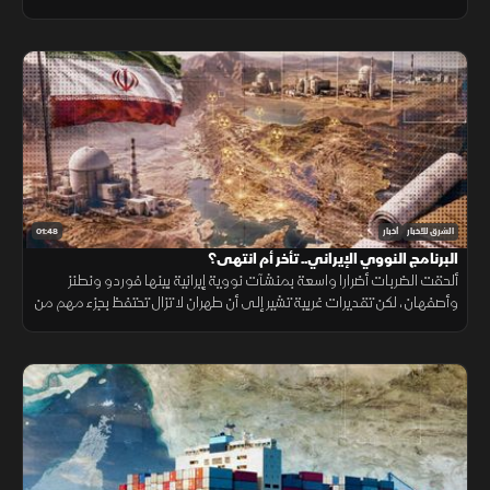
وطرطوس، يتضمن إدارة دمشق المنشآت المدنية
01:48
الشرق للأخبار
أخبار
البرنامج النووي الإيراني.. تأخر أم انتهى؟
ألحقت الضربات أضرارا واسعة بمنشآت نووية إيرانية بينها فوردو ونطنز
وأصفهان، لكن تقديرات غربية تشير إلى أن طهران لا تزال تحتفظ بجزء مهم من
قدراتها ومخزون اليورانيوم المخصب.