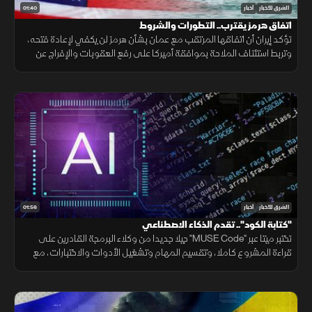
01:40
الشرق للأخبار
أخبار
اتفاق هرمز يقترب.. التطورات والشروط
تؤكد إيران أن اتفاقها المرتقب مع عمان بشأن هرمز لن يكفي لإعادة فتحه،
وتربط استئناف الملاحة بموافقة أميركا على رفع العقوبات والإفراج عن
الأصول الإيرانية ووقف التهديدات.
01:56
الشرق للأخبار
أخبار
"كتابة الكود".. تقدم الذكاء الاصطناعي
تختبر ميتا عبر "MUSE Code" جيلا جديدا من وكلاء البرمجة القادرين على
قراءة المشروع كاملا، وتقسيم المهام وتشغيل الأدوات والاختبارات، مع
تنفيذ عدة عمليات بالتوازي.