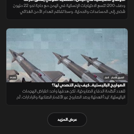
وصف 200: تتسع الاحتياجات الإنسانية في اليمن مع حاجة نحو 22 مليون
شخص إلى المساعدات والحماية، وسط تفاقم انعدام الأمن الغذائي
ونقص حاد في تمويل خطة الاستجابة الإنسانية
01:56
الشرق للأخبار
أخبار
الصواريخ الباليستية.. كيف يتم التصدي لها؟
تتعدد أنظمة الدفاع الصاروخية، لكن هدفها واحد: اعتراض الهجمات
الباليستية. تبدأ العملية برصد الصاروخ عبر الأقمار الصناعية والرادارات، ثم
حساب مساره وإطلاق صاروخ اعتراضي، مع طبقات دفاعية أخرى
عرض المزيد