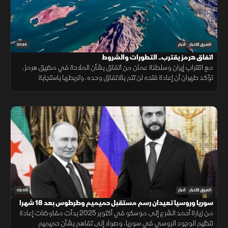
01:35
الشرق للأخبار
أخبار
اتفاق هرمز يقترب.. التطورات والشروط
مع اقتراب إيران وسلطنة عمان من اتفاق بشأن الملاحة في مضيق هرمز،
تؤكد طهران أن إعادة فتحه لن تتم بالاتفاق وحده، وتربطها باستجابة
واشنطن لجملة من الشروط السياسية والأمنية.
02:05
الشرق للأخبار
أخبار
سوريا وروسيا تعيدان رسم مستقبل حميميم وطرطوس بعد 18 شهرا
من زيارة أحمد الشرع إلى موسكو في أكتوبر 2025 بدأت مفاوضات إعادة
تنظيم الوجود الروسي في سوريا، وصولا إلى تفاهم بشأن حميميم