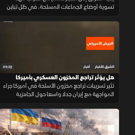
تسوية أوضاع الجماعات المسلحة، في ظل تباين
مواقف الفصائل بين التمسك بالسلاح وإعلان
الاستعداد لتسليمه للدولة.
الشرق للأخبار
أخبار
01:32
هل يؤثر تراجع المخزون العسكري بأميركا
على المواجهة مع إيران؟
تثير تسريبات تراجع مخزون الأسلحة في أميركا جراء
المواجهة مع إيران جدلا واسعا حول الجاهزية
العسكرية، وسط توجهات رسمية بتسريع خطوط
الإنتاج لتعويض الذخائر وحماية الاستقرار
الإقليمي.