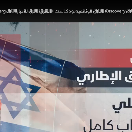
Discover
الشرق الوثائقية
الشرق بودكاست
الشرق للأخبار
الشرق Bloomberg
 وإسرائيل.. عقبات أمام الات
01:14
أخبار
لشرق
 لاتفاق إطاري بين لبنان وإسرائيل، يبقى التنفيذ رهينا بش
لكامل قبل تجريد "حزب الله" من سلاحه، وهو ما يعتبره الحزب
يجي ومقيد للجيش اللبناني في الجنوب، في ظل غياب الضمان
تفاهمات واشنطن.
لبنان
إسرائيل
حزب الله
الجيش الإسرائيلي