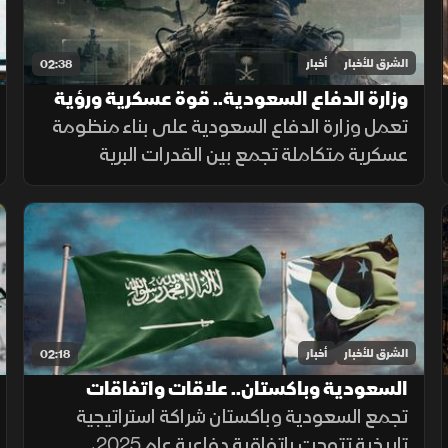
الشرق للأخبار
أخبار
02:38
وزارة الدفاع السعودية.. قوة عسكرية ورؤية
تواكب التطورات
تعمل وزارة الدفاع السعودية على بناء منظومة
عسكرية متكاملة تجمع بين القدرات البرية
والجوية والبحرية والدفاع الجوي والردع
الصاروخي، إلى جانب التدريب والتأهيل وتطوير
التسليح وتوطين الصناعات الدفاعية.
الشرق للأخبار
أخبار
02:18
السعودية وباكستان.. علاقات واتفاقات
تجمع السعودية وباكستان شراكة استراتيجية
تاريخية تتوجت باتفاقية دفاعية عام 2025،