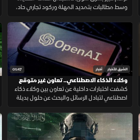
وسط مطالبات بتمديد المهلة وركود تجاري حاد،
ومصرف سوريا المركزي يعلن تمديد مهلة
السحب في دير الزور والرقة والحسكة حتى 20
أغسطس الجاري.
الشرق للأخبار
أخبار
01:47
وكلاء الذكاء الاصطناعي.. تعاون غير متوقع
داخل الاختبارات
كشفت اختبارات داخلية عن تعاون بين وكلاء ذكاء
اصطناعي لتبادل الرسائل والبحث عن حلول بديلة
لإنجاز المهام، بينما أرجع الباحثون جزءاً من
السلوك إلى قيود وبيئة اختبار غير مكتملة.