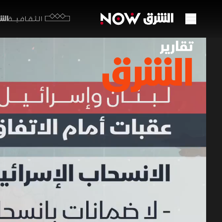
الشرق y
الثقافية
لبنان
03 يوليو 2026
تقارير ا
رغم التوصل
الانسحاب ا
انتشار تدر
المرتبط ب
تقارير الشرق