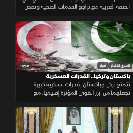
الضفة الغربية مع تراجع الخدمات الصحية ونقص
الأدوية، وسط صعوبات مالية أثرت على
المستشفيات والمراكز الطبية وقدرتها على تلبية
احتياجات المرضى.
الشرق للأخبار
أخبار
02:31
باكستان وتركيا.. القدرات العسكرية
تتمتع تركيا وباكستان بقدرات عسكرية كبيرة
تجعلهما من أبرز القوى المؤثرة إقليميا، مع
استثمارات متواصلة في تحديث القوات
المسلحة وتطوير القدرات الجوية والبحرية
ومنظومات الردع.