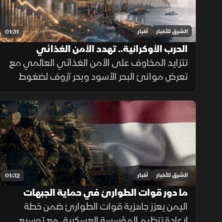
الشرق للأخبار
أخبار
01:31
الحرب الأوكرانية.. تهدد الأمن الغذائي
العالمي
تتزايد المخاوف على الأمن الغذائي العالمي مع
تعرض موانئ البحر الأسود وبحر آزوف لضغوط
متصاعدة، ما يهدد صادرات الحبوب ويرفع تكاليف
الشحن والتأمين وأسعار الغذاء.
الشرق للأخبار
أخبار
01:32
ما دور قوات الطوارئ في حماية الجبهات
اليمنية؟
اليمن يعزز جاهزية قوات الطوارئ ضمن خطة
لإعادة تنظيم المؤسسة العسكرية، مع توسيع