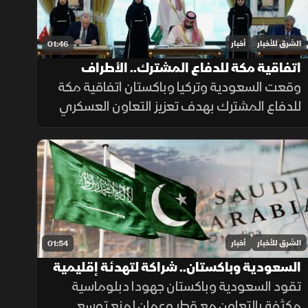
الشرق للأخبار
أخبار
01:46
اتفاقية مكة للدفاع المشترك.. الأطراف
والأهداف
وقعت السعودية وتركيا وباكستان اتفاقية مكة
للدفاع المشترك بهدف تعزيز التعاون العسكري
والتنسيق الأمني وتطوير القدرات الدفاعية، بما
يدعم الاستقرار الإقليمي ويرفع مستوى
الجاهزية المشتركة.
الشرق للأخبار
أخبار
01:54
السعودية وباكستان.. شراكة لتهدئة إقليمية
تقود السعودية وباكستان جهودا دبلوماسية
مكثفة بالتعاون مع قطر وعمان لمنع توسع