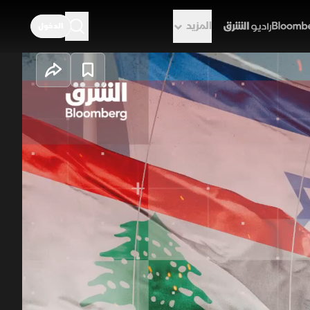
المزيد
الدخول
راديو الشرق
فاق الإطاري
روط معقدة؛ حيث ترفض تل أبيب
 مساسا بالسيادة. ويتزامن ذلك مع
ات الواضحة، واستمرار تأثير طهران