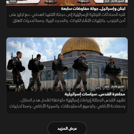
01:25
الشرق للأخبار
أخبار
لبنان وإسرائيل.. جولة مفاوضات سابعة
تتجه المحادثات اللبنانية الإسرائيلية إلى مرحلة التنفيذ العملي، مع تركيز على
أمن الجنوب، وترتيبات انتشار القوات، والحدود البرية، وسط تحديات تتعلق
بالضمانات السياسية وتحويل الاتفاقات إلى واقع مستدام.
01:47
الشرق للأخبار
أخبار
محاصرة القدس.. سياسات إسرائيلية
تشهد القدس المحتلة إجراءات إسرائيلية متواصلة تشمل هدم المنازل،
ومصادرة الأراضي، وتوسيع المستوطنات، وتسوية الأراضي، وسط تحذيرات
من تغيير الواقع الديموغرافي والجغرافي للمدينة.
عرض المزيد