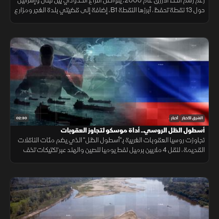
رغم رسم الخط الأزرق عام 2000، يتواصل النزاع الحدودي بين لبنان وإسرائيل
حول 13 نقطة تحفظ، أبرزها النقطة B1، إضافة إلى قضيتي بلدة الغجر ومزارع
شبعا وتلال كفرشوبا.
02:30
الشرق للأخبار
أخبار
أسطول الظل الروسي.. أداة موسكو لتجاوز العقوبات
تجاوزت روسيا العقوبات الغربية بـ"أسطول الظل" الذي يضم مئات الناقلات
القديمة، لنقل 4 ملايين برميل نفط يوميا للصين والهند عبر تكتيكات تخف
بحرية، ما أمن لموسكو مليارات الدولارات.