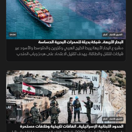
01:04
الشرق للأخبار
أخبار
البحار الأربعة.. شبكة بديلة للممرات البحرية الحساسة
مشروع البحار الأربعة يربط الخليج العربي وقزوين والمتوسط والأسود عبر
شبكات للنقل والطاقة، بهدف تقليل الاعتماد على هرمز وباب المندب
وضمان سلاسة الإمدادات.
01:54
الشرق للأخبار
أخبار
الحدود اللبنانية الإسرائيلية.. اتفاقات تاريخية وخلافات مستمرة