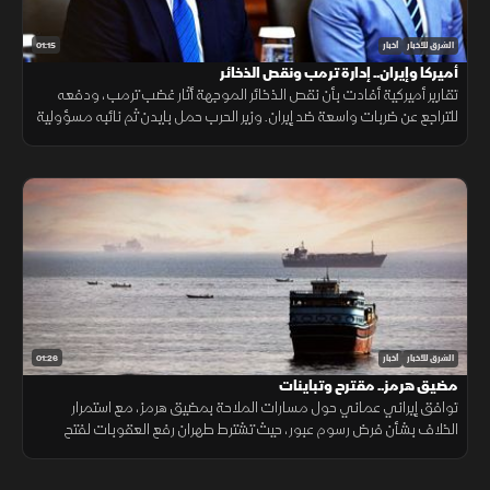
01:15
الشرق للأخبار
أخبار
أميركا وإيران.. إدارة ترمب ونقص الذخائر
تقارير أميركية أفادت بأن نقص الذخائر الموجهة أثار غضب ترمب، ودفعه
للتراجع عن ضربات واسعة ضد إيران. وزير الحرب حمل بايدن ثم نائبه مسؤولية
الأزمة، فيما نفى البيت الأبيض صحة التقارير.
01:26
الشرق للأخبار
أخبار
مضيق هرمز.. مقترح وتباينات
توافق إيراني عماني حول مسارات الملاحة بمضيق هرمز، مع استمرار
الخلاف بشأن فرض رسوم عبور، حيث تشترط طهران رفع العقوبات لفتح
المضيق وسط رفض أميركي ورفض داخلي من الحرس الثوري.