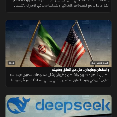
يتفاقم الضغط الاقتصادي على الإيرانيين مع ارتفاع التضخم وزيادة أسعار
الغذاء، ما يوسع الفجوة بين الشرائح الاجتماعية ويدفع الأسر إلى تقليص
الإنفاق لمواجهة تراجع القدرة الشرائية.
01:44
الشرق للأخبار
أخبار
واشنطن وطهران.. هل من اتفاق وشيك
تتضارب التصريحات بين واشنطن وطهران بشأن مفاوضات مضيق هرمز، مع
تفاؤل أميركي بقرب اتفاق محتمل ونفي إيراني لمحادثات مباشرة، بينما
تستمر الوساطات الإقليمية لخفض التوتر.