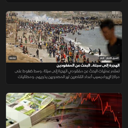
ضغوطا على دفاعاتها الجوية ومخزونها العسكري.
00:52
الشرق للأخبار
أخبار
الهجرة إلى سبتة.. البحث عن المفقودين
تستمر عمليات البحث عن مفقودي الهجرة إلى سبتة، وسط ضغوط على
مراكز الإيواء بسبب أعداد القاصرين غير المصحوبين بذويهم، ومطالبات
بتوفير الحماية والرعاية للمهاجرين.