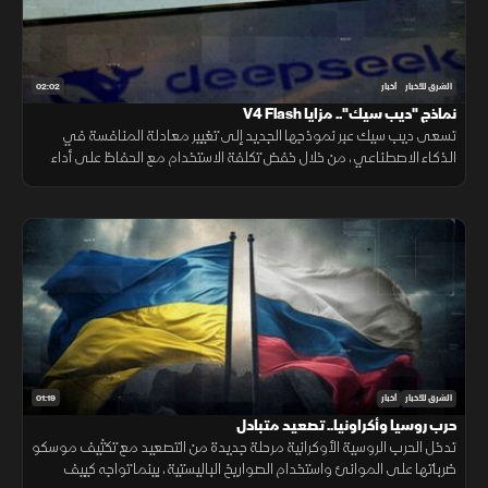
02:02
الشرق للأخبار
أخبار
نماذج "ديب سيك".. مزايا V4 Flash
تسعى ديب سيك عبر نموذجها الجديد إلى تغيير معادلة المنافسة في
الذكاء الاصطناعي، من خلال خفض تكلفة الاستخدام مع الحفاظ على أداء
مرتفع، في محاولة لجعل التقنية أكثر انتشارا.
01:19
الشرق للأخبار
أخبار
حرب روسيا وأكراونيا.. تصعيد متبادل
تدخل الحرب الروسية الأوكرانية مرحلة جديدة من التصعيد مع تكثيف موسكو
ضرباتها على الموانئ واستخدام الصواريخ الباليستية، بينما تواجه كييف