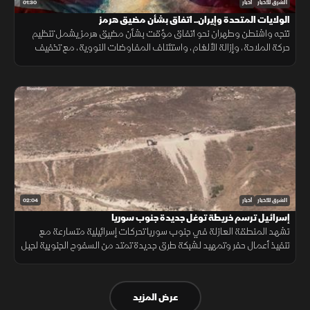
01:30
الشرق للأخبار
أخبار
الولايات المتحدة وإيران.. اتفاق بشأن مضيق هرمز
تتجه واشنطن وطهران نحو اتفاق مؤقت بشأن مضيق هرمز يشمل تنظيم
حركة الملاحة، وإزالة الألغام، واستئناف المفاوضات النووية، مع تخفيف
العقوبات على صادرات النفط مقابل ترتيبات أمنية.
02:04
الشرق للأخبار
أخبار
إسرائيل ترسم خريطة توغل جديدة جنوب سوريا
تشهد المنطقة العازلة في جنوب سوريا تحركات إسرائيلية متسارعة مع
تنفيذ أعمال حفر وتمهيد لشبكة طرق جديدة تمتد من السفوح الجنوبية لجبل
الشيخ مرورا بمحافظة القنيطرة وصولا إلى حوض اليرموك.
عرض المزيد