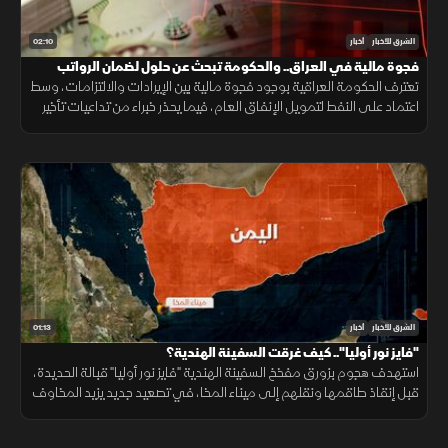
02:10
الشرق للأخبار
أخبار
فجوة مالية في العراق.. والحكومة تبحث عن حلول لضمان الرواتب
تعترف الحكومة العراقية بوجود فجوة مالية بين الإيرادات والالتزامات، وسط
اعتماد على النفط لتمويل الإنفاق العام، فيما يحذر خبراء من تداعيات تأخير
الرواتب على الاقتصاد والأسواق.
01:13
الشرق للأخبار
أخبار
"فايز نور أوليا".. كيف غرقت السفينة الهندية؟
استهدف هجوم بزورق مفخخ السفينة الهندية "فايز نور أوليا" قبالة الحديدة،
قبل إنقاذ طاقمها ونقلهم إلى ميناء المخا، في تصعيد جديد يزيد المخاوف
على أمن الملاحة وسلاسل الإمداد.