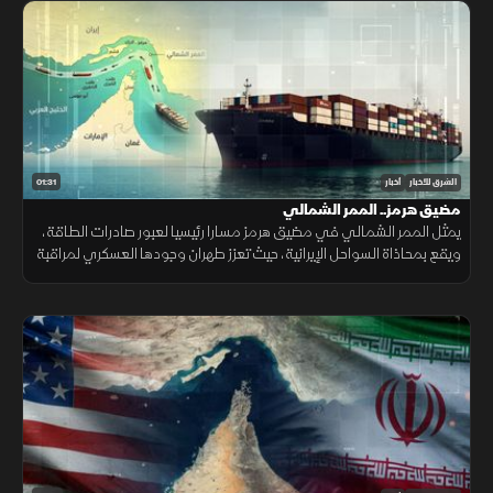
01:31
الشرق للأخبار
أخبار
مضيق هرمز.. الممر الشمالي
يمثل الممر الشمالي في مضيق هرمز مسارا رئيسيا لعبور صادرات الطاقة،
ويقع بمحاذاة السواحل الإيرانية، حيث تعزز طهران وجودها العسكري لمراقبة
الملاحة عبر الزوارق والطائرات المسيرة والصواريخ.