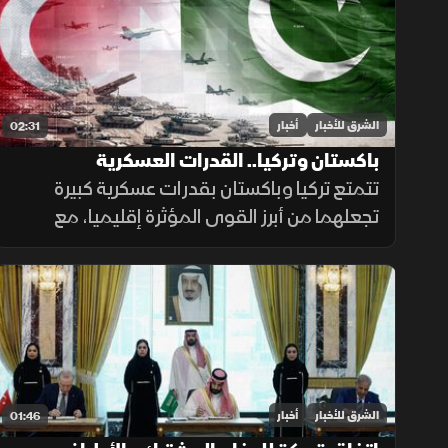
احتياجات المرضى.
الشرق للأخبار
أخبار
02:31
باكستان وتركيا.. القدرات العسكرية
تتمتع تركيا وباكستان بقدرات عسكرية كبيرة
تجعلهما من أبرز القوى المؤثرة إقليميا، مع
استثمارات متواصلة في تحديث القوات
المسلحة وتطوير القدرات الجوية والبحرية
ومنظومات الردع.
الشرق للأخبار
أخبار
01:46