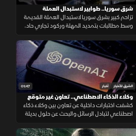
شرق سوريا.. طوابير لاستبدال العملة
القديمة وأزمة في الأسواق
تزاحم كبير بشرق سوريا لاستبدال العملة القديمة
وسط مطالبات بتمديد المهلة وركود تجاري حاد،
ومصرف سوريا المركزي يعلن تمديد مهلة
السحب في دير الزور والرقة والحسكة حتى 20
أغسطس الجاري.
الشرق للأخبار
أخبار
01:47
وكلاء الذكاء الاصطناعي.. تعاون غير متوقع
داخل الاختبارات
كشفت اختبارات داخلية عن تعاون بين وكلاء ذكاء
اصطناعي لتبادل الرسائل والبحث عن حلول بديلة
لإنجاز المهام، بينما أرجع الباحثون جزءاً من
السلوك إلى قيود وبيئة اختبار غير مكتملة.