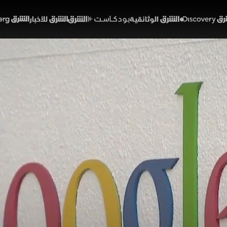
Discover
الشرق الوثائقية
الشرق بودكاست
الشرق للأخبار
الشرق Bloomberg
ير الذكاء الاصطناعي طريق
د؟
01:39
أخبار
لشرق
وصف 320: أعلنت جوجل ميزة جديدة ضمن جيميني لايف تتيح البحث دا
ابة الكلمات المفتاحية، على أن تصل تدريجيا لمشتركي باقات
اب لإطلاق ميزة أسماء المستخدمين، بما يتيح التواصل وإض
الهواتف.
خبارية (ملحق)
تقارير الشرق
الذكاء الاصطناعي