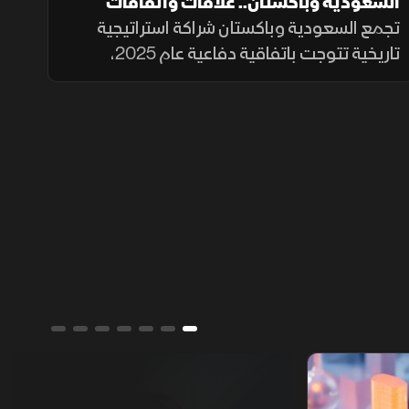
السعودية وباكستان.. علاقات واتفاقات
تجمع السعودية وباكستان شراكة استراتيجية
تاريخية تتوجت باتفاقية دفاعية عام 2025،
واستثمارات مرتقبة بقيمة 25 مليار دولار تشمل
مشروع "ريكوديك" ودعم الوديعة المالية
وتمويل المشتقات النفطية.
ألوان الشرق