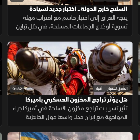
السلاح خارج الدولة.. اختبار جديد لسيادة
العراق
يتجه العراق إلى اختبار حاسم مع اقتراب مهلة
تسوية أوضاع الجماعات المسلحة، في ظل تباين
مواقف الفصائل بين التمسك بالسلاح وإعلان
الاستعداد لتسليمه للدولة.
الشرق للأخبار
أخبار
01:32
هل يؤثر تراجع المخزون العسكري بأميركا
على المواجهة مع إيران؟
تثير تسريبات تراجع مخزون الأسلحة في أميركا جراء
المواجهة مع إيران جدلا واسعا حول الجاهزية
العسكرية، وسط توجهات رسمية بتسريع خطوط
الإنتاج لتعويض الذخائر وحماية الاستقرار