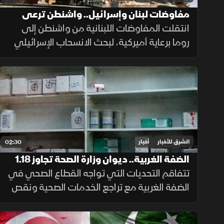
مفاوضات لبنان وإسرائيل.. واشنطن ترعى
المسار وروما تختبر الحل
انتقلت المفاوضات اللبنانية من واشنطن إلى
روما برعاية أميركية، لبحث الانسحاب الإسرائيلي
وانتشار الجيش والترتيبات الأمنية وسلاح حزب
الله. وانتهت الجولة السابعة دون اتفاق على
مناطق جديدة أو وقف العمليات.
الشرق للأخبار
أخبار
02:30
الضفة الغربية.. ديوان وزارة الصحة تجاوز 1.18
مليار دولار
تتفاقم التحديات التي تواجه القطاع الصحي في
الضفة الغربية مع تراجع الخدمات الصحية ونقص
الأدوية، وسط صعوبات مالية أثرت على
المستشفيات والمراكز الطبية وقدرتها على تلبية