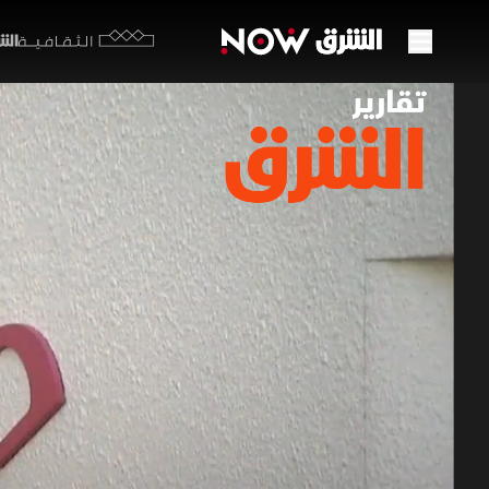
الشرق y
الثقافية
هل يغ
البري
01 يوليو 2026
تقارير ا
بدلا من كت
يستعد واتس
على أرقام 
برامج الشرق الإ