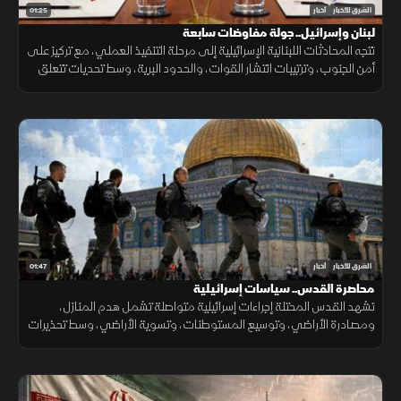
01:25
الشرق للأخبار
أخبار
لبنان وإسرائيل.. جولة مفاوضات سابعة
تتجه المحادثات اللبنانية الإسرائيلية إلى مرحلة التنفيذ العملي، مع تركيز على
أمن الجنوب، وترتيبات انتشار القوات، والحدود البرية، وسط تحديات تتعلق
بالضمانات السياسية وتحويل الاتفاقات إلى واقع مستدام.
01:47
الشرق للأخبار
أخبار
محاصرة القدس.. سياسات إسرائيلية
تشهد القدس المحتلة إجراءات إسرائيلية متواصلة تشمل هدم المنازل،
ومصادرة الأراضي، وتوسيع المستوطنات، وتسوية الأراضي، وسط تحذيرات
من تغيير الواقع الديموغرافي والجغرافي للمدينة.