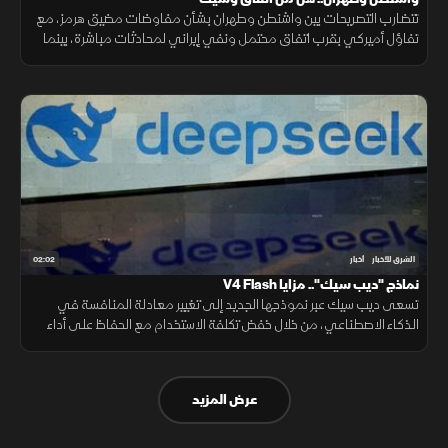
تتضارب التصريحات بين واشنطن وطهران بشأن مفاوضات مضيق هرمز، مع
تفاؤل أميركي بقرب اتفاق محتمل ونفي إيراني لمحادثات مباشرة، بينما
تستمر الوساطات الإقليمية لخفض التوتر.
02:02
الشرق للأخبار
أخبار
نماذج "ديب سيك".. مزايا V4 Flash
تسعى ديب سيك عبر نموذجها الجديد إلى تغيير معادلة المنافسة في
الذكاء الاصطناعي، من خلال خفض تكلفة الاستخدام مع الحفاظ على أداء
مرتفع، في محاولة لجعل التقنية أكثر انتشارا.
عرض المزيد