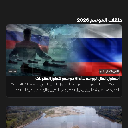
حلقات الموسم 2026
02:30
الشرق للأخبار
أخبار
أسطول الظل الروسي.. أداة موسكو لتجاوز العقوبات
تجاوزت روسيا العقوبات الغربية بـ"أسطول الظل" الذي يضم مئات الناقلات
القديمة، لنقل 4 ملايين برميل نفط يوميا للصين والهند عبر تكتيكات تخف
بحرية، ما أمن لموسكو مليارات الدولارات.