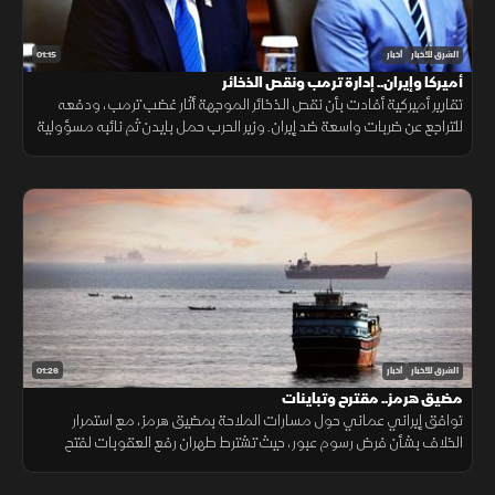
01:15
الشرق للأخبار
أخبار
أميركا وإيران.. إدارة ترمب ونقص الذخائر
تقارير أميركية أفادت بأن نقص الذخائر الموجهة أثار غضب ترمب، ودفعه
للتراجع عن ضربات واسعة ضد إيران. وزير الحرب حمل بايدن ثم نائبه مسؤولية
الأزمة، فيما نفى البيت الأبيض صحة التقارير.
01:26
الشرق للأخبار
أخبار
مضيق هرمز.. مقترح وتباينات
توافق إيراني عماني حول مسارات الملاحة بمضيق هرمز، مع استمرار
الخلاف بشأن فرض رسوم عبور، حيث تشترط طهران رفع العقوبات لفتح
المضيق وسط رفض أميركي ورفض داخلي من الحرس الثوري.