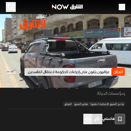
الموسم 2026
العراقيون يؤيدون حملة ملاحقة الفاسدين
29 يونيو 2026
00:44
أخبار
تقارير الشرق
أبدى مواطنون عراقيون تأييدهم لحملة ملاحقة المتورطين في قضايا الفساد،
مؤكدين أنها جاءت بعد سنوات طويلة من تفشي الفساد واستنزاف المال
00:12
/
00:44
العام. وطالبوا باستكمال محاسبة جميع المتورطين واستعادة الأموال المنهوبة،
معتبرين أن مكافحة الفساد تمثل خطوة أساسية لتعزيز ثقة المواطنين
بمؤسسات الدولة.
برامج الشرق الإخبارية (ملحق)
تقارير الشرق
العراق
قائمتي
شارك