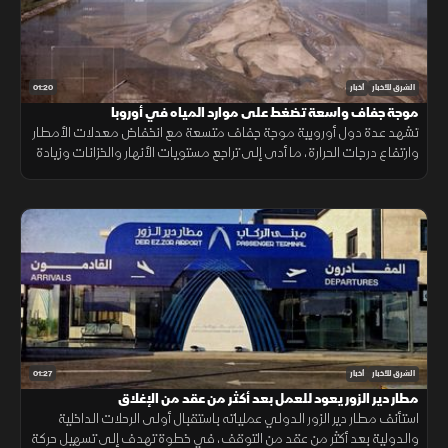
01:20
الشرق للأخبار
أخبار
موجة جفاف واسعة تضغط على موارد المياه في أوروبا
تشهد عدة دول أوروبية موجة جفاف متسعة مع انخفاض معدلات الأمطار
وارتفاع درجات الحرارة، ما أدى إلى تراجع مستويات الأنهار والخزانات وزيادة
الضغوط على الموارد المائية.
01:27
الشرق للأخبار
أخبار
مطار دير الزور يعود للعمل بعد أكثر من عقد من الإغلاق
استأنف مطار دير الزور الدولي عملياته باستقبال أولى الرحلات الداخلية
والدولية بعد أكثر من عقد من التوقف، في خطوة تهدف إلى تسهيل حركة