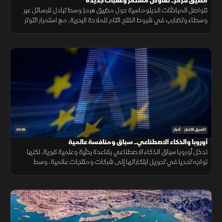
مضيق هرمز.. تفاوض مستمر وعقبات جديدة
تتواصل المباحثات الدبلوماسية حول مضيق هرمز وسط تبادل للرسائل عبر
وسطاء وتضارب في شروط الفتح التام للملاحة البحرية، مع استمرار التوتر
القائم بين الطرفين دون توافق نهائي ينهي الخلاف المحتدم.
01:19
الشرق للأخبار
أخبار
أوروبا والذكاء الاصطناعي.. سباق ومنافسة عالمية
تدخل أوروبا سباق الذكاء الاصطناعي بقاعدة بحثية وعلمية قوية، لكنها
تواجه تحديا في تحويل ابتكاراتها إلى شركات ومنتجات عالمية، وسط
منافسة على الرقائق ومراكز البيانات والقدرات الحوسبية.