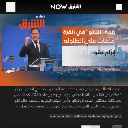
الموسم 2026
أنقرة تستضيف قمة الناتو وسط أجندة دفاعية غير
مسبوقة
28 يونيو 2026
01:38
أخبار
تقارير الشرق
تستضيف أنقرة قمة لحلف شمال الأطلسي تتصدرها ملفات التسليح والإنفاق
00:12
/
01:39
الدفاعي وتعزيز القدرات العسكرية المشتركة. ويناقش القادة عقوداً دفاعية
بمليارات الدولارات تستهدف زيادة إنتاج الذخائر والأسلحة وسد النقص في
المخزونات الأوروبية، إلى جانب خطط رفع الإنفاق الدفاعي لبعض الدول
الأعضاء إلى 5% من الناتج المحلي الإجمالي بحلول عام 2035. كما تشمل
المباحثات مستقبل الدعم لأوكرانيا، وأمن الجناح الجنوبي للحلف، والدفاع
الرقمي وحماية البنى التحتية الحيوية من التهديدات السيبرانية المتطورة.
برامج الشرق الإخبارية (ملحق)
حلف الناتو
تركيا
تقارير الشرق