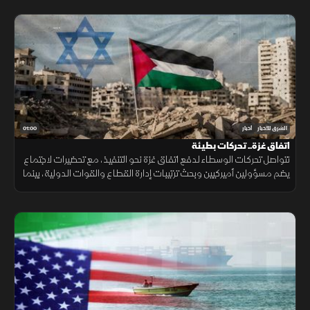
01:00
الشرق للأخبار
أخبار
اتفاق غزة.. تحركات بطيئة
تتواصل تحركات الوسطاء لدفع اتفاق غزة نحو التنفيذ، مع تحضيرات لاجتماع
يضم مسؤولين أميركيين وبحث ترتيبات إدارة القطاع والقوات الدولية، بينما
تبقى ملفات سلاح الفصائل والانسحاب الإسرائيلي عالقة. حاليا فقط