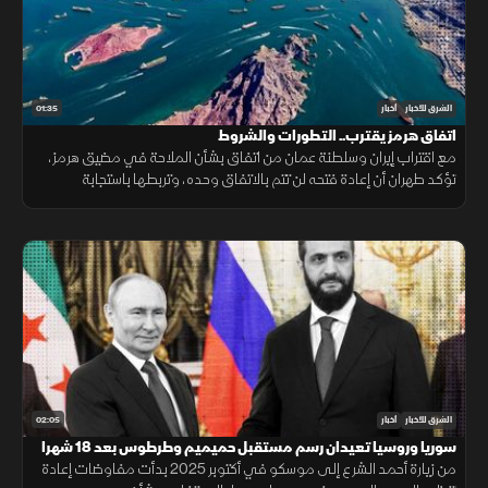
01:35
الشرق للأخبار
أخبار
اتفاق هرمز يقترب.. التطورات والشروط
مع اقتراب إيران وسلطنة عمان من اتفاق بشأن الملاحة في مضيق هرمز،
تؤكد طهران أن إعادة فتحه لن تتم بالاتفاق وحده، وتربطها باستجابة
واشنطن لجملة من الشروط السياسية والأمنية.
02:05
الشرق للأخبار
أخبار
سوريا وروسيا تعيدان رسم مستقبل حميميم وطرطوس بعد 18 شهرا
من زيارة أحمد الشرع إلى موسكو في أكتوبر 2025 بدأت مفاوضات إعادة