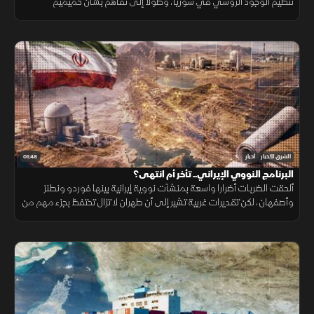
تنظيم الوجود الروسي في سوريا، وصولا إلى تفاهم بشأن حميميم
وطرطوس، يتضمن إدارة دمشق المنشآت المدنية
01:48
الشرق للأخبار
أخبار
البرنامج النووي الإيراني.. تأخر أم انتهى؟
ألحقت الضربات أضرارا واسعة بمنشآت نووية إيرانية بينها فوردو ونطنز
وأصفهان، لكن تقديرات غربية تشير إلى أن طهران لا تزال تحتفظ بجزء مهم من
قدراتها ومخزون اليورانيوم المخصب.