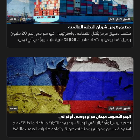
01:52
الشرق للأخبار
أخبار
مضيق هرمز.. شريان التجارة العالمية
يحتفظ مضيق هرمز بثقل اقتصادي واستراتيجي كبير مع مرور نحو 20 مليون
برميل نفط يوميا واعتماد صادرات الغاز القطرية عليه. ويؤدي أي تهديد
للملاحة إلى اضطراب أسعار النفط والتأمين والنقل.
01:49
الشرق للأخبار
أخبار
البحر الأسود.. ميدان صراع روسي أوكراني
تصعيد روسيا وأوكرانيا في البحر الأسود يهدد التجارة والغذاء والطاقة، مع
استهداف سفن وموانئ ومنشآت حيوية. وتواجه صادرات الحبوب والنفط
ضغوطًا، فيما ترتفع كلفة الشحن والتأمين.