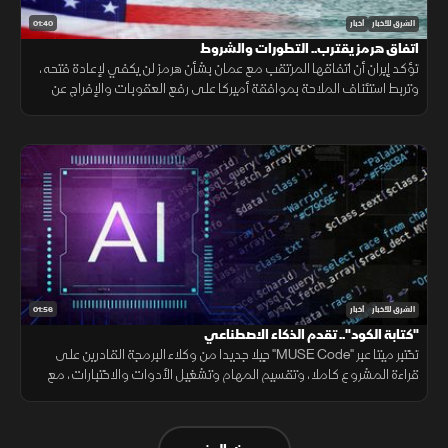
01:40
الشرق للأخبار
أخبار
اتفاق هرمز يقترب.. التطورات والشروط
تؤكد إيران أن اتفاقها المرتقب مع عمان بشأن هرمز لن يكفي لإعادة فتحه،
وتربط استئناف الملاحة بموافقة أميركا على رفع العقوبات والإفراج عن
الأصول الإيرانية ووقف التهديدات.
01:56
الشرق للأخبار
أخبار
"كتابة الكود".. تقدم الذكاء الاصطناعي
تختبر ميتا عبر "MUSE Code" جيلا جديدا من وكلاء البرمجة القادرين على
قراءة المشروع كاملا، وتقسيم المهام وتشغيل الأدوات والاختبارات، مع
تنفيذ عدة عمليات بالتوازي.