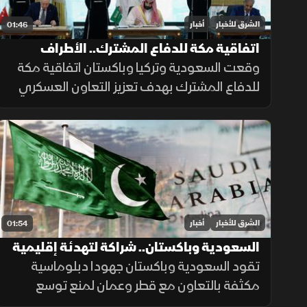
الشرق للأخبار
أخبار
01:46
اتفاقية مكة للدفاع المشترك.. الأطراف
والأهداف
وقعت السعودية وتركيا وباكستان اتفاقية مكة
للدفاع المشترك بهدف تعزيز التعاون العسكري
والتنسيق الأمني وتطوير القدرات الدفاعية، بما
يدعم الاستقرار الإقليمي ويرفع مستوى
الجاهزية المشتركة.
الشرق للأخبار
أخبار
01:54
السعودية وباكستان.. شراكة لتهدئة إقليمية
تقود السعودية وباكستان جهودا دبلوماسية
مكثفة بالتعاون مع قطر وعمان لمنع توسع
التصعيد مع إيران وحماية طرق الملاحة والطاقة،