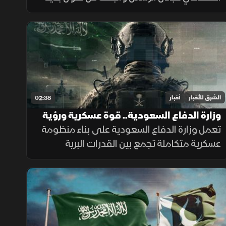
لإنجاز المهام، بينما أرجع الباحثون جزءاً من
السلوك إلى قيود وبيئة اختبار غير مكتملة.
الشرق للأخبار
أخبار
02:38
وزارة الدفاع السعودية.. قوة عسكرية ورؤية
تواكب التطورات
تعمل وزارة الدفاع السعودية على بناء منظومة
عسكرية متكاملة تجمع بين القدرات البرية
والجوية والبحرية والدفاع الجوي والردع
الصاروخي، إلى جانب التدريب والتأهيل وتطوير
التسليح وتوطين الصناعات الدفاعية.