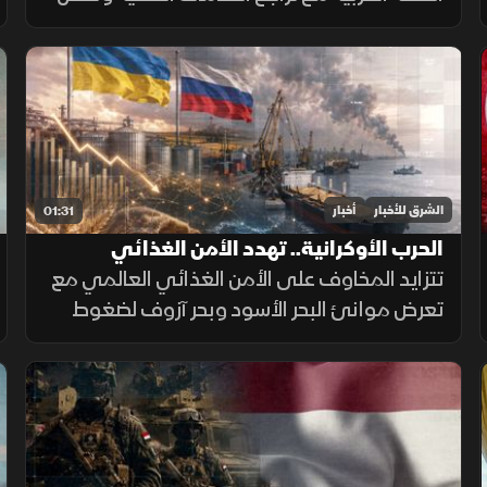
الأدوية، وسط صعوبات مالية أثرت على
المستشفيات والمراكز الطبية وقدرتها على تلبية
احتياجات المرضى.
الشرق للأخبار
أخبار
01:31
الحرب الأوكرانية.. تهدد الأمن الغذائي
العالمي
تتزايد المخاوف على الأمن الغذائي العالمي مع
تعرض موانئ البحر الأسود وبحر آزوف لضغوط
متصاعدة، ما يهدد صادرات الحبوب ويرفع تكاليف
الشحن والتأمين وأسعار الغذاء.