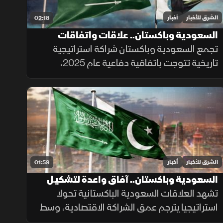
الشرق للأخبار
أخبار
02:18
السعودية وباكستان.. علاقات واتفاقات
تجمع السعودية وباكستان شراكة استراتيجية
تاريخية تتوجت باتفاقية دفاعية عام 2025،
واستثمارات مرتقبة بقيمة 25 مليار دولار تشمل
مشروع "ريكوديك" ودعم الوديعة المالية
وتمويل المشتقات النفطية.
الشرق للأخبار
أخبار
01:59
السعودية وباكستان.. آفاق واعدة لتشكيـل
مستقبل الشراكة الاقتصادية
تشهد العلاقات السعودية الباكستانية تحولا
استراتيجيا يترجم عمق الشراكة الاقتصادية، وسط
توسع المشاريع الاستثمارية والتعاون التنموي