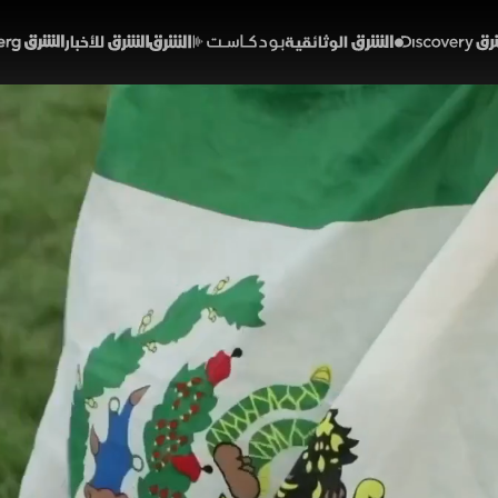
Discover
الشرق الوثائقية
الشرق بودكاست
الشرق للأخبار
الشرق Bloomberg
ينيون وكأس العالم.. حلم الم
02:54
أخبار
لشرق
ينيون في أميركا أجواء كأس العالم بشغف كبير، حيث يتابعو
بعد تعذر حضورهم في الملاعب بسبب ارتفاع الأسعار. ورغم
ويتهم الثقافية عبر كرة القدم التي تمثل رابطا قويا مع بلدا
كأس العالم 2026