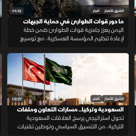
الشرق للأخبار
أخبار
01:32
ما دور قوات الطوارئ في حماية الجبهات
اليمنية؟
اليمن يعزز جاهزية قوات الطوارئ ضمن خطة
لإعادة تنظيم المؤسسة العسكرية، مع توسيع
انتشارها في الجبهات الحدودية والمحافظات
الشرقية لتنفيذ مهام التدخل السريع وحماية
المنشآت وخطوط الإمداد.
الشرق للأخبار
أخبار
02:27
السعودية وتركيا.. مسارات التعاون وملفات
مشتركة
تحول استراتيجي يرسخ العلاقات السعودية
التركية، من التنسيق السياسي وتوطين تقنيات
الدرون العسكرية، إلى تبادل تجاري مستهدف