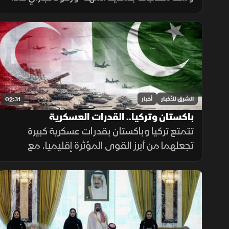
ومصرف سوريا المركزي يعلن تمديد مهلة
السحب في دير الزور والرقة والحسكة حتى 20
أغسطس الجاري.
الشرق للأخبار
أخبار
02:31
باكستان وتركيا.. القدرات العسكرية
تتمتع تركيا وباكستان بقدرات عسكرية كبيرة
تجعلهما من أبرز القوى المؤثرة إقليميا، مع
استثمارات متواصلة في تحديث القوات
المسلحة وتطوير القدرات الجوية والبحرية
ومنظومات الردع.