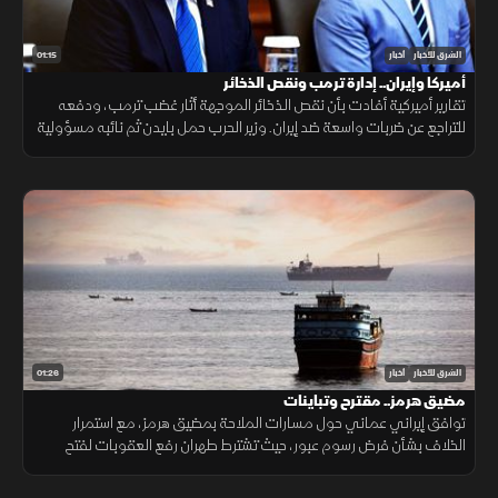
01:15
الشرق للأخبار
أخبار
أميركا وإيران.. إدارة ترمب ونقص الذخائر
تقارير أميركية أفادت بأن نقص الذخائر الموجهة أثار غضب ترمب، ودفعه
للتراجع عن ضربات واسعة ضد إيران. وزير الحرب حمل بايدن ثم نائبه مسؤولية
الأزمة، فيما نفى البيت الأبيض صحة التقارير.
01:26
الشرق للأخبار
أخبار
مضيق هرمز.. مقترح وتباينات
توافق إيراني عماني حول مسارات الملاحة بمضيق هرمز، مع استمرار
الخلاف بشأن فرض رسوم عبور، حيث تشترط طهران رفع العقوبات لفتح
المضيق وسط رفض أميركي ورفض داخلي من الحرس الثوري.