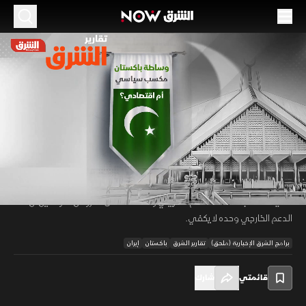
الموسم 2026
وساطة باكستان.. مكسب سياسي أم اقتصادي؟
24 يونيو 2026
01:24
أخبار
تقارير الشرق
أدخلت الوساطة الباكستانية في الحرب الإيرانية إسلام آباد دائرة الاهتمام
الدولي، وسط آمال بتحويل المكاسب الدبلوماسية إلى فرص اقتصادية عبر
00:12
/
01:24
التجارة والاستثمارات. لكن خبراء يحذرون من أن نجاح المسار يتطلب إصلاحات
داخلية لمعالجة ضعف النظام الضريبي والاعتماد على القروض، مؤكدين أن
الدعم الخارجي وحده لا يكفي.
برامج الشرق الإخبارية (ملحق)
تقارير الشرق
باكستان
إيران
قائمتي
شارك