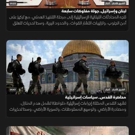
01:25
الشرق للأخبار
أخبار
لبنان وإسرائيل.. جولة مفاوضات سابعة
تتجه المحادثات اللبنانية الإسرائيلية إلى مرحلة التنفيذ العملي، مع تركيز على
أمن الجنوب، وترتيبات انتشار القوات، والحدود البرية، وسط تحديات تتعلق
بالضمانات السياسية وتحويل الاتفاقات إلى واقع مستدام.
01:47
الشرق للأخبار
أخبار
محاصرة القدس.. سياسات إسرائيلية
تشهد القدس المحتلة إجراءات إسرائيلية متواصلة تشمل هدم المنازل،
ومصادرة الأراضي، وتوسيع المستوطنات، وتسوية الأراضي، وسط تحذيرات
من تغيير الواقع الديموغرافي والجغرافي للمدينة.