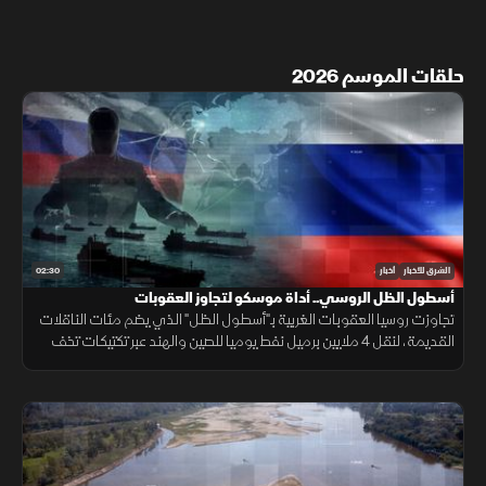
حلقات الموسم 2026
02:30
الشرق للأخبار
أخبار
أسطول الظل الروسي.. أداة موسكو لتجاوز العقوبات
تجاوزت روسيا العقوبات الغربية بـ"أسطول الظل" الذي يضم مئات الناقلات
القديمة، لنقل 4 ملايين برميل نفط يوميا للصين والهند عبر تكتيكات تخف
بحرية، ما أمن لموسكو مليارات الدولارات.