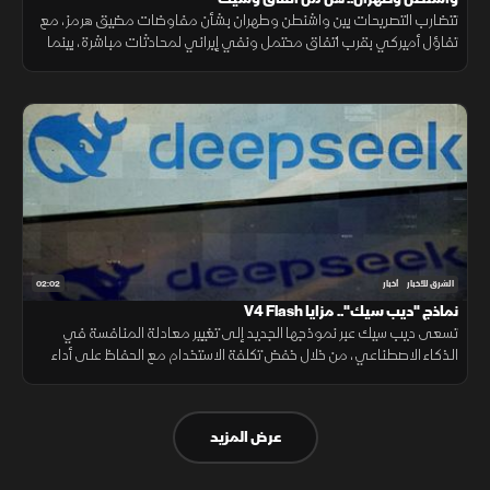
تتضارب التصريحات بين واشنطن وطهران بشأن مفاوضات مضيق هرمز، مع
تفاؤل أميركي بقرب اتفاق محتمل ونفي إيراني لمحادثات مباشرة، بينما
تستمر الوساطات الإقليمية لخفض التوتر.
02:02
الشرق للأخبار
أخبار
نماذج "ديب سيك".. مزايا V4 Flash
تسعى ديب سيك عبر نموذجها الجديد إلى تغيير معادلة المنافسة في
الذكاء الاصطناعي، من خلال خفض تكلفة الاستخدام مع الحفاظ على أداء
مرتفع، في محاولة لجعل التقنية أكثر انتشارا.
عرض المزيد