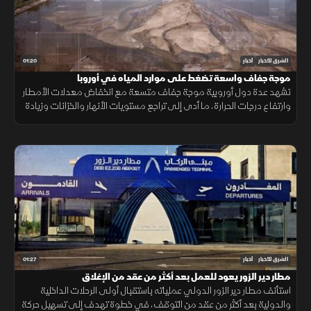
01:20
الشرق للأخبار
أخبار
موجة جفاف واسعة تضغط على موارد المياه في أوروبا
تشهد عدة دول أوروبية موجة جفاف متسعة مع انخفاض معدلات الأمطار
وارتفاع درجات الحرارة، ما أدى إلى تراجع مستويات الأنهار والخزانات وزيادة
الضغوط على الموارد المائية.
01:27
الشرق للأخبار
أخبار
مطار دير الزور يعود للعمل بعد أكثر من عقد من الإغلاق
استأنف مطار دير الزور الدولي عملياته باستقبال أولى الرحلات الداخلية
والدولية بعد أكثر من عقد من التوقف، في خطوة تهدف إلى تسهيل حركة