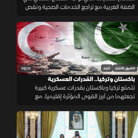
الضفة الغربية مع تراجع الخدمات الصحية ونقص
الأدوية، وسط صعوبات مالية أثرت على
المستشفيات والمراكز الطبية وقدرتها على تلبية
احتياجات المرضى.
الشرق للأخبار
أخبار
02:31
باكستان وتركيا.. القدرات العسكرية
تتمتع تركيا وباكستان بقدرات عسكرية كبيرة
تجعلهما من أبرز القوى المؤثرة إقليميا، مع
استثمارات متواصلة في تحديث القوات
المسلحة وتطوير القدرات الجوية والبحرية
ومنظومات الردع.