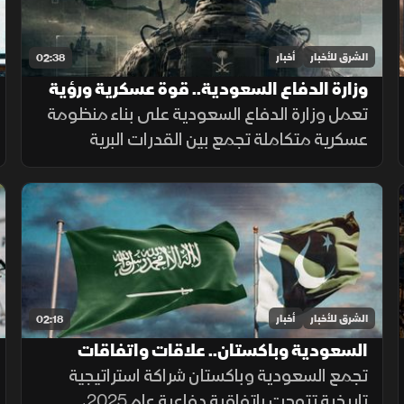
الشرق للأخبار
أخبار
02:38
وزارة الدفاع السعودية.. قوة عسكرية ورؤية
تواكب التطورات
تعمل وزارة الدفاع السعودية على بناء منظومة
عسكرية متكاملة تجمع بين القدرات البرية
والجوية والبحرية والدفاع الجوي والردع
الصاروخي، إلى جانب التدريب والتأهيل وتطوير
التسليح وتوطين الصناعات الدفاعية.
الشرق للأخبار
أخبار
02:18
السعودية وباكستان.. علاقات واتفاقات
تجمع السعودية وباكستان شراكة استراتيجية
تاريخية تتوجت باتفاقية دفاعية عام 2025،