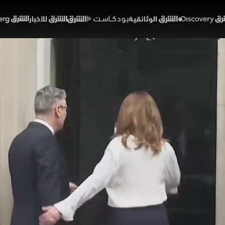
Discover
الشرق الوثائقية
الشرق بودكاست
الشرق للأخبار
الشرق Bloomberg
لف ستارمر في رئاسة الحكو
01:24
أخبار
لشرق
يا مرحلة سياسية جديدة بعد إعلان استقالة رئيس الوزراء كير 
في وقت يواجه فيه حزب العمال تحديات داخلية متزايدة عقب 
 لقيادته، بينما تتجه الأنظار إلى سباق الخلافة وانعكاساته
بريطاني.
خبارية (ملحق)
بريطانيا
تقارير الشرق