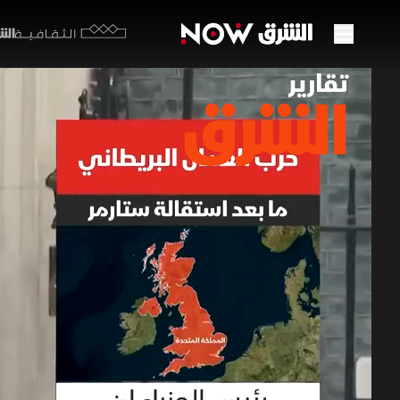
الشرق y
الثقافية
من يخ
23 يونيو 2026
تقارير ا
تدخل بريطان
خليفة له، 
الانتقادات
السياسي ال
برامج الشرق الإ