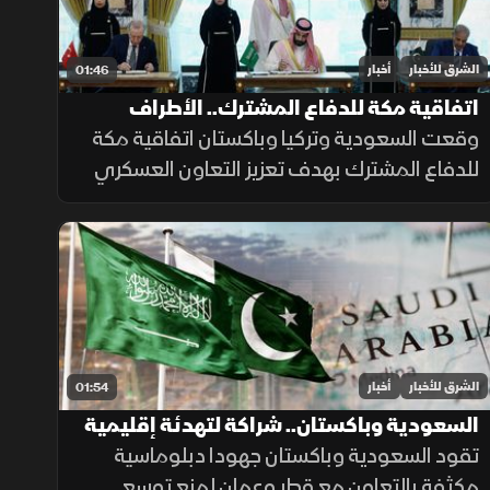
الشرق للأخبار
أخبار
01:46
اتفاقية مكة للدفاع المشترك.. الأطراف
والأهداف
وقعت السعودية وتركيا وباكستان اتفاقية مكة
للدفاع المشترك بهدف تعزيز التعاون العسكري
والتنسيق الأمني وتطوير القدرات الدفاعية، بما
يدعم الاستقرار الإقليمي ويرفع مستوى
الجاهزية المشتركة.
الشرق للأخبار
أخبار
01:54
السعودية وباكستان.. شراكة لتهدئة إقليمية
تقود السعودية وباكستان جهودا دبلوماسية
مكثفة بالتعاون مع قطر وعمان لمنع توسع