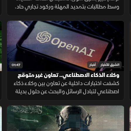
وسط مطالبات بتمديد المهلة وركود تجاري حاد،
ومصرف سوريا المركزي يعلن تمديد مهلة
السحب في دير الزور والرقة والحسكة حتى 20
أغسطس الجاري.
الشرق للأخبار
أخبار
01:47
وكلاء الذكاء الاصطناعي.. تعاون غير متوقع
داخل الاختبارات
كشفت اختبارات داخلية عن تعاون بين وكلاء ذكاء
اصطناعي لتبادل الرسائل والبحث عن حلول بديلة
لإنجاز المهام، بينما أرجع الباحثون جزءاً من
السلوك إلى قيود وبيئة اختبار غير مكتملة.