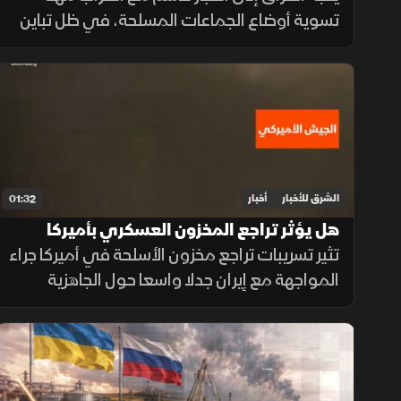
تسوية أوضاع الجماعات المسلحة، في ظل تباين
مواقف الفصائل بين التمسك بالسلاح وإعلان
الاستعداد لتسليمه للدولة.
الشرق للأخبار
أخبار
01:32
هل يؤثر تراجع المخزون العسكري بأميركا
على المواجهة مع إيران؟
تثير تسريبات تراجع مخزون الأسلحة في أميركا جراء
المواجهة مع إيران جدلا واسعا حول الجاهزية
العسكرية، وسط توجهات رسمية بتسريع خطوط
الإنتاج لتعويض الذخائر وحماية الاستقرار
الإقليمي.