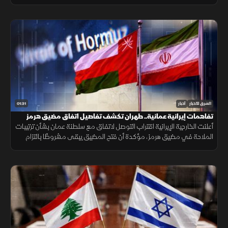
المضيق وسط رفض أميركي ورفض داخلي من الحرس الثوري.
01:31
الشرق للأخبار
أخبار
تفاهمات إيرانية عمانية.. طهران تكشف تفاصيل اتفاق مضيق هرمز
أعلنت الخارجية الإيرانية اقتراب التوصل لاتفاق مع سلطنة عمان بشأن ترتيبات
الملاحة في مضيق هرمز، مؤكدة أن فتح المضيق يبقى مشروطًا بالتزام
أميركا برفع العقوبات والإفراج عن الأصول الإيرانية.