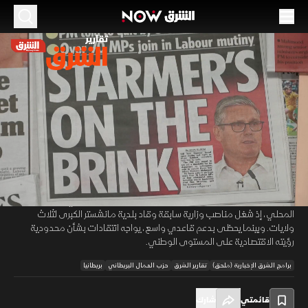
الموسم 2026
آندي بيرنهام.. من هو "ملك الشمال" الذي يسعى
لقيادة بريطانيا؟
23 يونيو 2026
01:41
أخبار
تقارير الشرق
تتجه الأنظار في بريطانيا نحو النائب العمالي آندي برينهام كأحد أبرز المرشحين
00:12
/
01:41
المحتملين لخلافة كير ستارمر بعد استقالته من رئاسة الوزراء وزعامة حزب
العمال. ويُعرف برينهام بلقب "ملك الشمال" بفضل مسيرته في الحكم
المحلي، إذ شغل مناصب وزارية سابقة وقاد بلدية مانشستر الكبرى لثلاث
ولايات. وبينما يحظى بدعم قاعدي واسع، يواجه انتقادات بشأن محدودية
رؤيته الاقتصادية على المستوى الوطني.
برامج الشرق الإخبارية (ملحق)
تقارير الشرق
حزب العمال البريطاني
بريطانيا
قائمتي
شارك