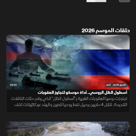
حلقات الموسم 2026
02:30
الشرق للأخبار
أخبار
أسطول الظل الروسي.. أداة موسكو لتجاوز العقوبات
تجاوزت روسيا العقوبات الغربية بـ"أسطول الظل" الذي يضم مئات الناقلات
القديمة، لنقل 4 ملايين برميل نفط يوميا للصين والهند عبر تكتيكات تخف
بحرية، ما أمن لموسكو مليارات الدولارات.