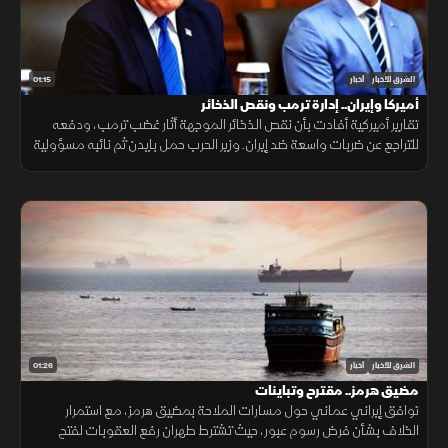
01:15
الشرق للأخبار
أخبار
أميركا وإيران.. إدارة ترمب ونقص الذخائر
تقارير أميركية أفادت بأن نقص الذخائر الموجهة أثار غضب ترمب، ودفعه
للتراجع عن ضربات واسعة ضد إيران. وزير الحرب حمل بايدن ثم نائبه مسؤولية
الأزمة، فيما نفى البيت الأبيض صحة التقارير.
01:26
الشرق للأخبار
أخبار
مضيق هرمز.. مقترح وتباينات
توافق إيراني عماني حول مسارات الملاحة بمضيق هرمز، مع استمرار
الخلاف بشأن فرض رسوم عبور، حيث تشترط طهران رفع العقوبات لفتح