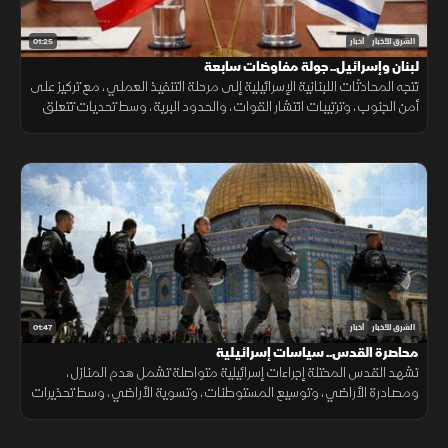
01:25
الشرق للأخبار
أخبار
لبنان وإسرائيل.. جولة مفاوضات سابعة
تتجه المحادثات اللبنانية الإسرائيلية إلى مرحلة التنفيذ العملي، مع تركيز على
أمن الجنوب، وترتيبات انتشار القوات، والحدود البرية، وسط تحديات تتعلق
بالضمانات السياسية وتحويل الاتفاقات إلى واقع مستدام.
01:47
الشرق للأخبار
أخبار
محاصرة القدس.. سياسات إسرائيلية
تشهد القدس المحتلة إجراءات إسرائيلية متواصلة تشمل هدم المنازل،
ومصادرة الأراضي، وتوسيع المستوطنات، وتسوية الأراضي، وسط تحذيرات
من تغيير الواقع الديموغرافي والجغرافي للمدينة.