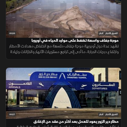
01:20
الشرق للأخبار
أخبار
موجة جفاف واسعة تضغط على موارد المياه في أوروبا
تشهد عدة دول أوروبية موجة جفاف متسعة مع انخفاض معدلات الأمطار
وارتفاع درجات الحرارة، ما أدى إلى تراجع مستويات الأنهار والخزانات وزيادة
الضغوط على الموارد المائية.
01:27
الشرق للأخبار
أخبار
مطار دير الزور يعود للعمل بعد أكثر من عقد من الإغلاق