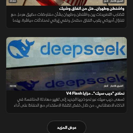
01:44
الشرق للأخبار
أخبار
واشنطن وطهران.. هل من اتفاق وشيك
تتضارب التصريحات بين واشنطن وطهران بشأن مفاوضات مضيق هرمز، مع
تفاؤل أميركي بقرب اتفاق محتمل ونفي إيراني لمحادثات مباشرة، بينما
تستمر الوساطات الإقليمية لخفض التوتر.
02:02
الشرق للأخبار
أخبار
نماذج "ديب سيك".. مزايا V4 Flash
تسعى ديب سيك عبر نموذجها الجديد إلى تغيير معادلة المنافسة في
الذكاء الاصطناعي، من خلال خفض تكلفة الاستخدام مع الحفاظ على أداء
مرتفع، في محاولة لجعل التقنية أكثر انتشارا.
عرض المزيد