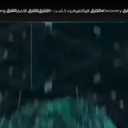
Discover
الشرق الوثائقية
الشرق بودكاست
الشرق للأخبار
الشرق Bloomberg
يدة للذكاء الاصطناعي
01:43
أخبار
لشرق
تطرح شركة OpenAI تصورا لمرحلة جديدة من تطور الذكاء الاص
ومية، عبر دعم البحث العلمي وتعزيز الإنتاجية وتوفير مساعد
ن يبقى الإنسان صاحب القرار النهائي مع ضرورة وضع أطر دو
OpenAI
الذكاء الاصطناعي