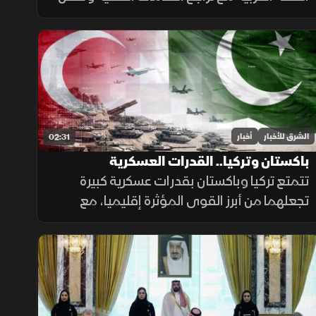
الأدوية، وسط صعوبات مالية أثرت على
المستشفيات والمراكز الطبية وقدرتها على تلبية
احتياجات المرضى.
الشرق للأخبار
أخبار
02:31
باكستان وتركيا.. القدرات العسكرية
تتمتع تركيا وباكستان بقدرات عسكرية كبيرة
تجعلهما من أبرز القوى المؤثرة إقليميا، مع
استثمارات متواصلة في تحديث القوات
المسلحة وتطوير القدرات الجوية والبحرية
ومنظومات الردع.