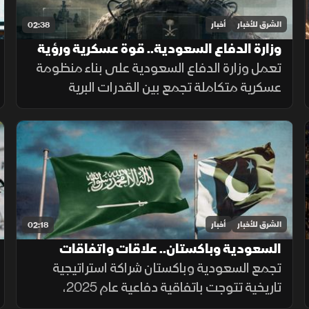
الشرق للأخبار
أخبار
02:38
وزارة الدفاع السعودية.. قوة عسكرية ورؤية
تواكب التطورات
تعمل وزارة الدفاع السعودية على بناء منظومة
عسكرية متكاملة تجمع بين القدرات البرية
والجوية والبحرية والدفاع الجوي والردع
الصاروخي، إلى جانب التدريب والتأهيل وتطوير
التسليح وتوطين الصناعات الدفاعية.
الشرق للأخبار
أخبار
02:18
السعودية وباكستان.. علاقات واتفاقات
تجمع السعودية وباكستان شراكة استراتيجية
تاريخية تتوجت باتفاقية دفاعية عام 2025،
واستثمارات مرتقبة بقيمة 25 مليار دولار تشمل