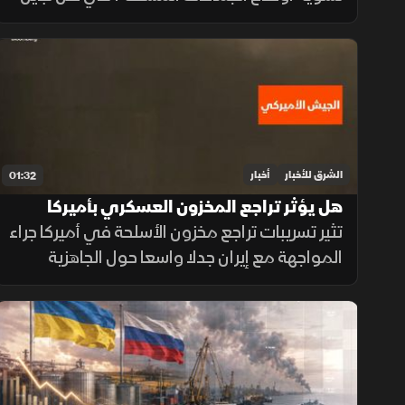
مواقف الفصائل بين التمسك بالسلاح وإعلان
الاستعداد لتسليمه للدولة.
الشرق للأخبار
أخبار
01:32
هل يؤثر تراجع المخزون العسكري بأميركا
على المواجهة مع إيران؟
تثير تسريبات تراجع مخزون الأسلحة في أميركا جراء
المواجهة مع إيران جدلا واسعا حول الجاهزية
العسكرية، وسط توجهات رسمية بتسريع خطوط
الإنتاج لتعويض الذخائر وحماية الاستقرار
الإقليمي.