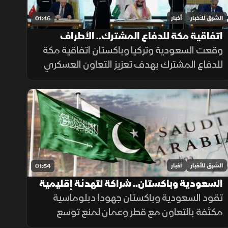
الشرق للأخبار
أخبار
01:46
اتفاقية مكة للدفاع المشترك.. الأطراف
والأهداف
وقعت السعودية وتركيا وباكستان اتفاقية مكة
للدفاع المشترك بهدف تعزيز التعاون العسكري
والتنسيق الأمني وتطوير القدرات الدفاعية، بما
يدعم الاستقرار الإقليمي ويرفع مستوى
الجاهزية المشتركة.
الشرق للأخبار
أخبار
01:54
السعودية وباكستان.. شراكة لتهدئة إقليمية
تقود السعودية وباكستان جهودا دبلوماسية
مكثفة بالتعاون مع قطر وعمان لمنع توسع
التصعيد مع إيران وحماية طرق الملاحة والطاقة،