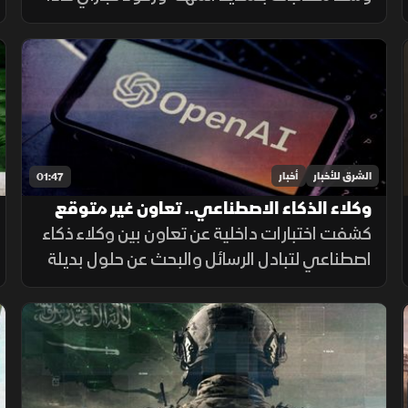
ومصرف سوريا المركزي يعلن تمديد مهلة
السحب في دير الزور والرقة والحسكة حتى 20
أغسطس الجاري.
الشرق للأخبار
أخبار
01:47
وكلاء الذكاء الاصطناعي.. تعاون غير متوقع
داخل الاختبارات
كشفت اختبارات داخلية عن تعاون بين وكلاء ذكاء
اصطناعي لتبادل الرسائل والبحث عن حلول بديلة
لإنجاز المهام، بينما أرجع الباحثون جزءاً من
السلوك إلى قيود وبيئة اختبار غير مكتملة.