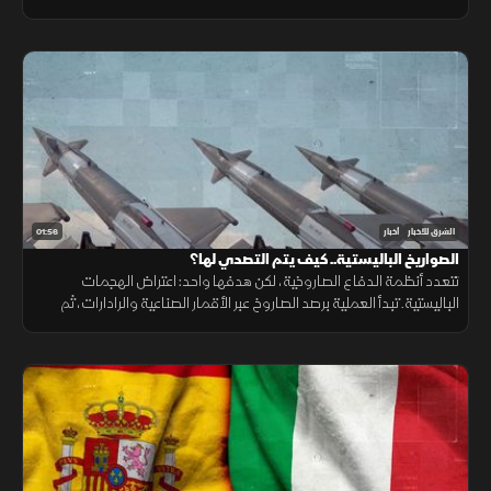
ونقص حاد في تمويل خطة الاستجابة الإنسانية
01:56
الشرق للأخبار
أخبار
الصواريخ الباليستية.. كيف يتم التصدي لها؟
تتعدد أنظمة الدفاع الصاروخية، لكن هدفها واحد: اعتراض الهجمات
الباليستية. تبدأ العملية برصد الصاروخ عبر الأقمار الصناعية والرادارات، ثم
حساب مساره وإطلاق صاروخ اعتراضي، مع طبقات دفاعية أخرى