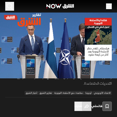
الموسم 2026
فنلندا والأسلحة النووية.. تحول أمني في الشمال
19 يونيو 2026
01:02
أخبار
تقارير الشرق
ألغى البرلمان الفنلندي قانون حظر الأسلحة النووية لتعزيز الاستفادة من مظلة
الردع التابعة لحلف النيتو، وسط تحولات أمنية متسارعة بدول الشمال الأوروبي.
00:12
/
01:02
وفي موازاة ذلك، عززت دول المنطقة تعاونها العسكري بمشاريع دفاعية
ومناورات مشتركة، مع دمج قدراتها الجوية في شبكة موحدة لمواجهة
التحديات المتصاعدة.
الاتحاد الأوروبي
أوروبا
معاهدة منع الأسلحة النووية
تقارير الشرق
أخبار الشرق
قائمتي
شارك