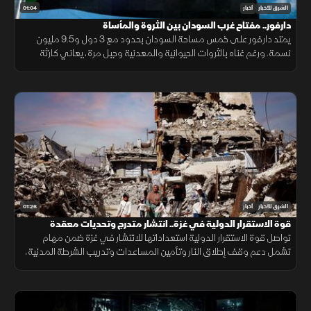
01:04
الشرق للأخبار
أخبار
دارفور.. مفتاح غرب السودان بين الثروة والمأساة
يمتد دارفور على خمس مساحة السودان بحدود مع 3 دول و9.5 مليون
نسمة. ورغم غناه بالثروات الحيوانية والمعدنية وجبل مرة، يعاني كارثة
إنسانية وجرائم حرب منذ 2003، أحيلت للجنائية الدولية عام 2005.
01:26
الشرق للأخبار
أخبار
قوة الاستقرار الدولية في غزة.. انتشار متدرج وتحديات معقدة
تواصل قوة الاستقرار الدولية استعداداتها للانتشار في غزة ضمن مهام
تشمل دعم وقف إطلاق النار وتأمين المساعدات وتدريب الشرطة المدنية،
وسط تحديات سياسية وأمنية معقدة.