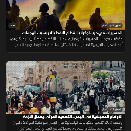
01:31
الشرق للأخبار
أخبار
المسيرات في حرب أوكرانيا.. قطاع النفط يتأثر بسبب الهجمات
خفضت هجمات المسيرات الأوكرانية شحنات النفط عبر خط أنابيب بحر قزوين،
أحد الممرات الرئيسية لصادرات كازاخستان، ما أضاف ضغوطا جديدة على
أسواق الطاقة والنقل البحري.
01:38
الشرق للأخبار
أخبار
الأوضاع المعيشية في اليمن.. التصعيد الحوثي يعمق الأزمة
وصف 200: تتسع الاحتياجات الإنسانية في اليمن مع حاجة نحو 22 مليون
شخص إلى المساعدات والحماية، وسط تفاقم انعدام الأمن الغذائي