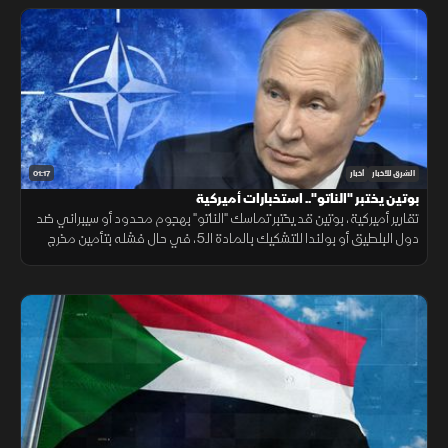
01:17
الشرق للأخبار
أخبار
بوتين يختبر "الناتو".. استخبارات أميركية
تقارير أميركية، بوتين قد يختبر تماسك "الناتو" بهجوم محدود أو سيبراني ضد
دول البلطيق أو بولندا للتشكيك بالمادة الـ5، في حال فشله بتأمين مخرج
يحفظ ماء الوجه بأوكرانيا خلال السنوات القادمة.