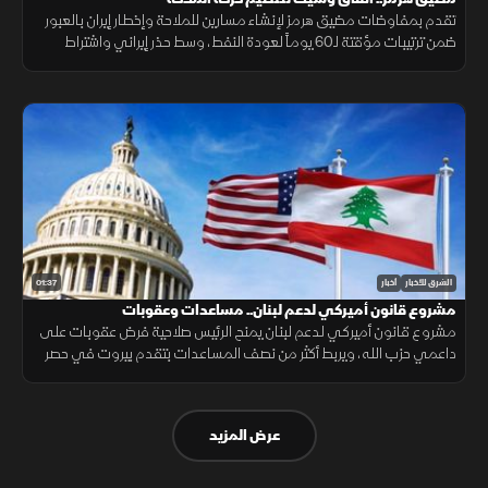
تقدم بمفاوضات مضيق هرمز لإنشاء مسارين للملاحة وإخطار إيران بالعبور
ضمن ترتيبات مؤقتة لـ60 يوماً لعودة النفط، وسط حذر إيراني واشتراط
أميركي بحرية الملاحة دون قيود.
01:37
الشرق للأخبار
أخبار
مشروع قانون أميركي لدعم لبنان.. مساعدات وعقوبات
مشروع قانون أميركي لدعم لبنان يمنح الرئيس صلاحية فرض عقوبات على
داعمي حزب الله، ويربط أكثر من نصف المساعدات بتقدم بيروت في حصر
السلاح بيد الدولة ونزع سلاح الحزب وتنفيذ الإصلاحات.
عرض المزيد