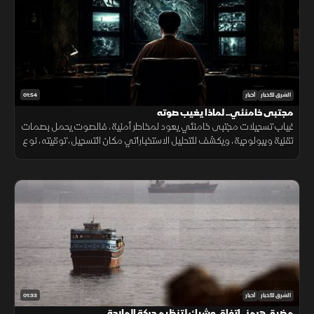
01:54
الشرق للأخبار
أخبار
مجتبى خامنئي.. لماذا يغيب صوته
غياب تسجيلات مجتبى خامنئي يعود لمخاطر أمنية، فالصوت يحمل بصمات
تقنية وبيولوجية، ويكشف للتحليل الاستخباراتي مكان التسجيل، توقيته، نوع
الجهاز المستخدم، والبيئة المحيطة به بدقة عالية.
01:33
الشرق للأخبار
أخبار
مضيق هرمز.. اتفاق وشيك لتنظيم حركة الملاحة