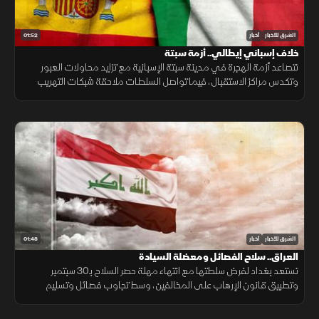
01:52
الشرق للأخبار
أخبار
خلاف إسباني إيطالي.. أزمة سبتة
تتصاعد أزمة الهجرة في مدينة سبتة الإسبانية مع تزايد محاولات العبور
وتكدس مراكز الاستقبال، فيما تواصل السلطات ملاحقة شبكات التهريب
وسط تداعيات إنسانية وأمنية تمتد إلى الساحة الأوروبية.
01:48
الشرق للأخبار
أخبار
العراق.. سلاح الفصائل ومعضلة السيادة
تستعد بغداد لفرض سلطتها مع انتهاء مهلة حصر السلاح بـ30 سبتمبر
وتطبيق قانون الإرهاب على المخالفين، وسط تجاوب فصائل وتسليم
مقرها، مقابل رفض أخرى كـ"كتائب حزب الله" لربطها الملف بالصراع
الإقليمي.