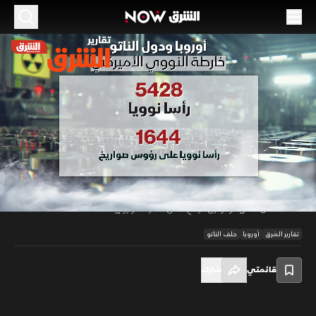
الموسم 2026
أوروبا ودول الناتو.. خارطة النووي الأميركي
18 يونيو 2026
01:48
أخبار
تقارير الشرق
تكشف تقارير عن انتشار ترسانة نووية أميركية داخل قواعد تابعة لحلف الناتو في
أوروبا، ضمن ترتيبات مشاركة استراتيجية تشمل عدداً من الدول الأعضاء، مع بقاء
00:14
/
01:48
جزء من هذه الأسلحة في حالة تخزين غير جاهز للاستخدام المباشر، وسط سياسة
تعتمد على السرية وتوازن الردع داخل القارة الأوروبية.
تقارير الشرق
أوروبا
حلف الناتو
قائمتي
شارك