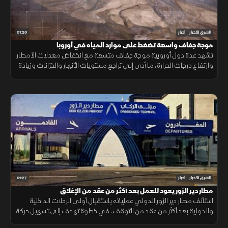
01:20
الشرق للأخبار
أخبار
موجة جفاف واسعة تضغط على موارد المياه في أوروبا
تشهد عدة دول أوروبية موجة جفاف متسعة مع انخفاض معدلات الأمطار
وارتفاع درجات الحرارة، ما أدى إلى تراجع مستويات الأنهار والخزانات وزيادة
الضغوط على الموارد المائية.
01:27
الشرق للأخبار
أخبار
مطار دير الزور يعود للعمل بعد أكثر من عقد من الإغلاق
استأنف مطار دير الزور الدولي عملياته باستقبال أولى الرحلات الداخلية
والدولية بعد أكثر من عقد من التوقف، في خطوة تهدف إلى تسهيل حركة
التنقل وتعزيز الربط الجوي بالمنطقة.