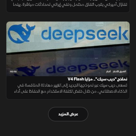
تفاؤل أميركي بقرب اتفاق محتمل ونفي إيراني لمحادثات مباشرة، بينما
تستمر الوساطات الإقليمية لخفض التوتر.
02:02
الشرق للأخبار
أخبار
نماذج "ديب سيك".. مزايا V4 Flash
تسعى ديب سيك عبر نموذجها الجديد إلى تغيير معادلة المنافسة في
الذكاء الاصطناعي، من خلال خفض تكلفة الاستخدام مع الحفاظ على أداء
مرتفع، في محاولة لجعل التقنية أكثر انتشارا.
عرض المزيد