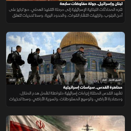
لبنان وإسرائيل.. جولة مفاوضات سابعة
تتجه المحادثات اللبنانية الإسرائيلية إلى مرحلة التنفيذ العملي، مع تركيز على
أمن الجنوب، وترتيبات انتشار القوات، والحدود البرية، وسط تحديات تتعلق
بالضمانات السياسية وتحويل الاتفاقات إلى واقع مستدام.
01:47
الشرق للأخبار
أخبار
محاصرة القدس.. سياسات إسرائيلية
تشهد القدس المحتلة إجراءات إسرائيلية متواصلة تشمل هدم المنازل،
ومصادرة الأراضي، وتوسيع المستوطنات، وتسوية الأراضي، وسط تحذيرات
من تغيير الواقع الديموغرافي والجغرافي للمدينة.