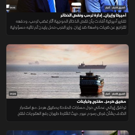
01:15
الشرق للأخبار
أخبار
أميركا وإيران.. إدارة ترمب ونقص الذخائر
تقارير أميركية أفادت بأن نقص الذخائر الموجهة أثار غضب ترمب، ودفعه
للتراجع عن ضربات واسعة ضد إيران. وزير الحرب حمل بايدن ثم نائبه مسؤولية
الأزمة، فيما نفى البيت الأبيض صحة التقارير.
01:26
الشرق للأخبار
أخبار
مضيق هرمز.. مقترح وتباينات
توافق إيراني عماني حول مسارات الملاحة بمضيق هرمز، مع استمرار
الخلاف بشأن فرض رسوم عبور، حيث تشترط طهران رفع العقوبات لفتح
المضيق وسط رفض أميركي ورفض داخلي من الحرس الثوري.