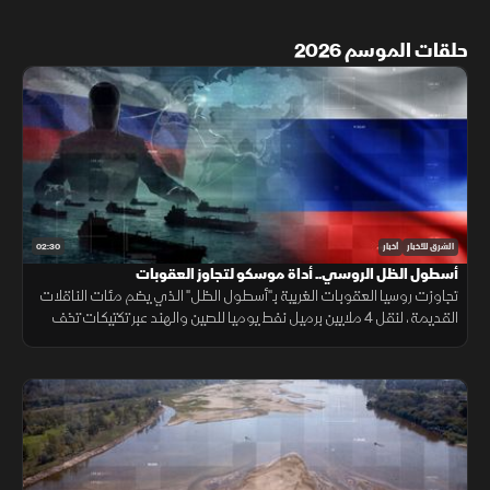
حلقات الموسم 2026
02:30
الشرق للأخبار
أخبار
أسطول الظل الروسي.. أداة موسكو لتجاوز العقوبات
تجاوزت روسيا العقوبات الغربية بـ"أسطول الظل" الذي يضم مئات الناقلات
القديمة، لنقل 4 ملايين برميل نفط يوميا للصين والهند عبر تكتيكات تخف
بحرية، ما أمن لموسكو مليارات الدولارات.