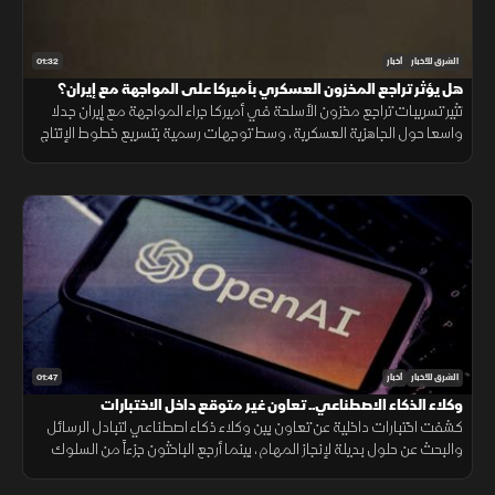
01:32
الشرق للأخبار
أخبار
هل يؤثر تراجع المخزون العسكري بأميركا على المواجهة مع إيران؟
تثير تسريبات تراجع مخزون الأسلحة في أميركا جراء المواجهة مع إيران جدلا
واسعا حول الجاهزية العسكرية، وسط توجهات رسمية بتسريع خطوط الإنتاج
لتعويض الذخائر وحماية الاستقرار الإقليمي.
01:47
الشرق للأخبار
أخبار
وكلاء الذكاء الاصطناعي.. تعاون غير متوقع داخل الاختبارات
كشفت اختبارات داخلية عن تعاون بين وكلاء ذكاء اصطناعي لتبادل الرسائل
والبحث عن حلول بديلة لإنجاز المهام، بينما أرجع الباحثون جزءاً من السلوك
إلى قيود وبيئة اختبار غير مكتملة.