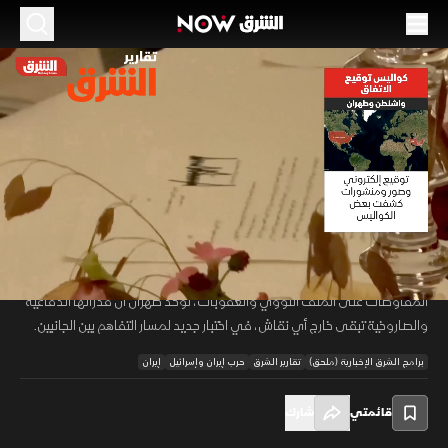
الموسم 2026
من التوقيع إلى التنفيذ.. هل تصمد تفاهمات
أميركا وإيران؟
18 يونيو 2026
02:18
أخبار
تقارير الشرق
خرج الاتفاق الأمريكي الإيراني إلى العلن عبر مراسم توقيع متزامنة في
00:12
/
02:18
واشنطن وطهران، وسط تأكيدات ببدء مرحلة تنفيذ تمتد لستين يوماً. وبينما تركز
المفاوضات على الملف النووي والعقوبات، تؤكد طهران أن قدراتها الدفاعية
والصاروخية تبقى خارج أي نقاش، في اختبار جديد لمسار التفاهم بين الجانبين.
برامج الشرق الإخبارية (ملحق)
تقارير الشرق
حرب إيران وإسرائيل
إيران
قائمتي
شارك