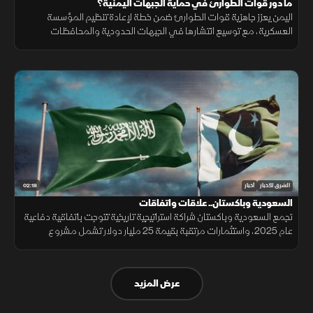
ما دور قوات الطوارئ في حماية الجبهات اليمنية؟
اليمن يعزز جاهزية قوات الطوارئ ضمن خطة لإعادة تنظيم المؤسسة
العسكرية، مع توسيع انتشارها في الجبهات الحدودية والمحافظات
الشرقية لتنفيذ مهام التدخل السريع وحماية المنشآت وخطوط الإمداد.
02:18
الشرق للأخبار
أخبار
السعودية وباكستان.. علاقات واتفاقات
تجمع السعودية وباكستان شراكة استراتيجية تاريخية تتوجت باتفاقية دفاعية
عام 2025، واستثمارات مرتقبة بقيمة 25 مليار دولار تشمل مشروع
"ريكوديك" ودعم الوديعة المالية وتمويل المشتقات النفطية.
عرض المزيد