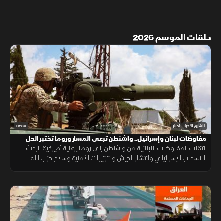
حلقات الموسم 2026
01:39
الشرق للأخبار
أخبار
مفاوضات لبنان وإسرائيل.. واشنطن ترعى المسار وروما تختبر الحل
انتقلت المفاوضات اللبنانية من واشنطن إلى روما برعاية أميركية، لبحث
الانسحاب الإسرائيلي وانتشار الجيش والترتيبات الأمنية وسلاح حزب الله.
وانتهت الجولة السابعة دون اتفاق على مناطق جديدة أو وقف العمليات.