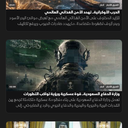
01:31
الشرق للأخبار
أخبار
الحرب الأوكرانية.. تهدد الأمن الغذائي العالمي
تتزايد المخاوف على الأمن الغذائي العالمي مع تعرض موانئ البحر الأسود
وبحر آزوف لضغوط متصاعدة، ما يهدد صادرات الحبوب ويرفع تكاليف
الشحن والتأمين وأسعار الغذاء.
02:38
الشرق للأخبار
أخبار
وزارة الدفاع السعودية.. قوة عسكرية ورؤية تواكب التطورات
تعمل وزارة الدفاع السعودية على بناء منظومة عسكرية متكاملة تجمع بين
القدرات البرية والجوية والبحرية والدفاع الجوي والردع الصاروخي، إلى
جانب التدريب والتأهيل وتطوير التسليح وتوطين الصناعات الدفاعية.