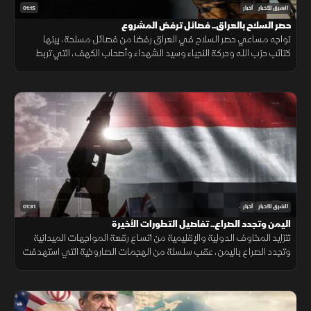
01:15
الشرق للأخبار
أخبار
حصر السلاح بالعراق.. فصائل ترفض المشروع
تواجه مساعي حصر السلاح في العراق رفضا من فصائل مسلحة، بينها
كتائب حزب الله وحركة النجباء وسيد الشهداء وأصحاب الكهف، التي تربط
مستقبل ترسانتها بالتطورات الإقليمية والوجود الأميركي.
01:31
الشرق للأخبار
أخبار
اليمن وتجدد الصراع.. تفاصيل التطورات الأخيرة
تتزايد المخاوف الدولية والإقليمية من اتساع رقعة المواجهات الميدانية
وتجدد الصراع باليمن، عقب سلسلة من الهجمات الصاروخية التي استهدفت
أحياء سكنية ومواقع حيوية وموانئ داخل البلاد بشكل مباشر ومركز>