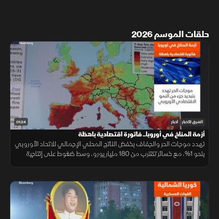
حلقات الموسم 2026
01:24
الشرق للأخبار
أخبار
أزمة المناخ في أوروبا.. فاتورة اقتصادية باهظة
تهدد موجات الحر والجفاف بخفض الناتج المحلي الإجمالي للاتحاد الأوروبي
بنحو 1%، مع خسائر تقترب من 180 مليار يورو، وسط ضغوط على إنتاجية
العمال والزراعة والطاقة والنقل.