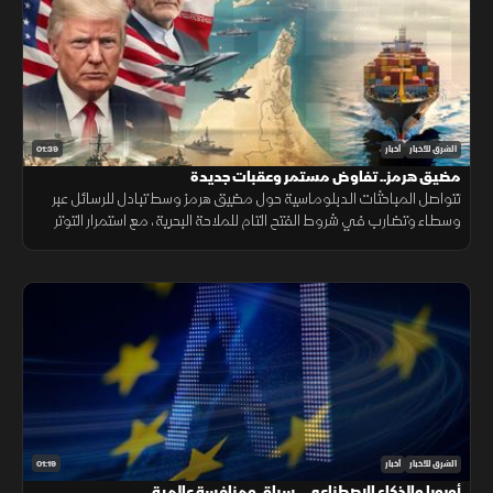
01:39
الشرق للأخبار
أخبار
مضيق هرمز.. تفاوض مستمر وعقبات جديدة
تتواصل المباحثات الدبلوماسية حول مضيق هرمز وسط تبادل للرسائل عبر
وسطاء وتضارب في شروط الفتح التام للملاحة البحرية، مع استمرار التوتر
القائم بين الطرفين دون توافق نهائي ينهي الخلاف المحتدم.
01:19
الشرق للأخبار
أخبار
أوروبا والذكاء الاصطناعي.. سباق ومنافسة عالمية