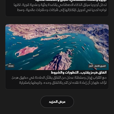
تدخل أوروبا سباق الذكاء الاصطناعي بقاعدة بحثية وعلمية قوية، لكنها
تواجه تحديا في تحويل ابتكاراتها إلى شركات ومنتجات عالمية، وسط
منافسة على الرقائق ومراكز البيانات والقدرات الحوسبية.
01:35
الشرق للأخبار
أخبار
اتفاق هرمز يقترب.. التطورات والشروط
مع اقتراب إيران وسلطنة عمان من اتفاق بشأن الملاحة في مضيق هرمز،
تؤكد طهران أن إعادة فتحه لن تتم بالاتفاق وحده، وتربطها باستجابة
واشنطن لجملة من الشروط السياسية والأمنية.
عرض المزيد