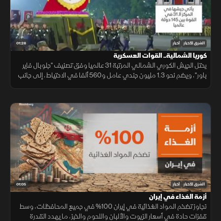
01:26
الشرق للأخبار
أخبار
كوريا الشمالية.. القوات العسكرية
يحتل الجيش الكوري الشمالي المرتبة 31 عالميا وفق تصنيف "جلوبال فاير
باور"، ويضم نحو 1.3 مليون جندي عامل و560 ألفا في الاحتياط، إلى جانب
ترسانة كبيرة من المعدات الجوية والبرية والبحرية.
01:05
الشرق للأخبار
أخبار
أزمة الغذاء في إيران
تجاوز تضخم المواد الغذائية في إيران 100% في جميع المحافظات، وسط
قفزات حادة في أسعار الزيوت والألبان واللحوم والخبز، ما يهدد القدرة