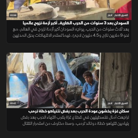
01:36
الشرق للأخبار
أخبار
السودان بعد 3 سنوات من الحرب الضارية.. أكبر أزمة نزوح عالميا
بعد ثلاث سنوات من الحرب، يواجه السودان أكبر أزمة نزوح في العالم، مع
نحو 9 ملايين نازح و4.5 مليون لاجئ، فيما تستمر الانتهاكات بحق المدنيين
رغم عودة ملايين السودانيين إلى مناطقهم.
01:47
الشرق للأخبار
أخبار
سكان غزة يخشون عودة الحرب بعد رفض نتنياهو خطة ترمب
تراجعت آمال فلسطينيين في قطاع غزة بقرب انتهاء الحرب بعد رفض
بنيامين نتنياهو خطة دونالد ترمب، وسط مخاوف من استمرار القتال
والمعاناة، وتمسك السكان بأمل وقف القصف والتشريد والعودة إلى حياة
طبيعية.