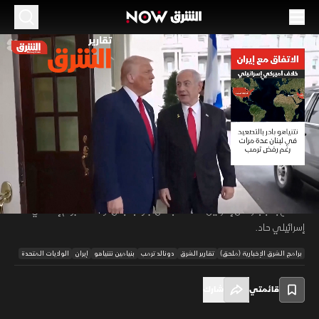
الموسم 2026
الاتفاق مع إيران.. خلاف أميركي إسرائيلي
18 يونيو 2026
01:49
أخبار
تقارير الشرق
فجر الاتفاق الأميركي الإيراني خلافات حادة بين واشنطن وتل أبيب، حيث
كشفت تقارير عن إحباط ترمب من رغبة نتنياهو في "قصف الجميع" وتجاهله
00:11
/
01:50
لطلب عدم تدمير مباني لبنان. وتتوقع صحيفة معاريف أزمة توقف إمدادات
السلاح بسبب رفض إسرائيل الانسحاب من جنوب لبنان، وسط هجوم إعلامي
إسرائيلي حاد.
برامج الشرق الإخبارية (ملحق)
تقارير الشرق
دونالد ترمب
بنيامين نتنياهو
إيران
الولايات المتحدة
قائمتي
شارك