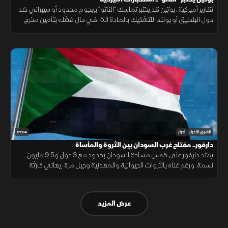
تقارير أميركية، بوتين قد يختبر تماسك "الناتو" بهجوم محدود أو سيبراني ضد
دول البلطيق أو بولندا للتشكيك بالمادة الـ5، في حال فشله بتأمين مخرج
يحفظ ماء الوجه بأوكرانيا خلال السنوات القادمة.
01:04
الشرق للأخبار
أخبار
دارفور.. مفتاح غرب السودان بين الثروة والمأساة
يمتد دارفور على خمس مساحة السودان بحدود مع 3 دول و9.5 مليون
نسمة. ورغم غناه بالثروات الحيوانية والمعدنية وجبل مرة، يعاني كارثة
إنسانية وجرائم حرب منذ 2003، أحيلت للجنائية الدولية عام 2005.
عرض المزيد