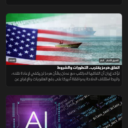
تبقى ملفات سلاح الفصائل والانسحاب الإسرائيلي عالقة. حاليا فقط
01:40
الشرق للأخبار
أخبار
اتفاق هرمز يقترب.. التطورات والشروط
تؤكد إيران أن اتفاقها المرتقب مع عمان بشأن هرمز لن يكفي لإعادة فتحه،
وتربط استئناف الملاحة بموافقة أميركا على رفع العقوبات والإفراج عن
الأصول الإيرانية ووقف التهديدات.