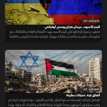
01:49
الشرق للأخبار
أخبار
البحر الأسود.. ميدان صراع روسي أوكراني
تصعيد روسيا وأوكرانيا في البحر الأسود يهدد التجارة والغذاء والطاقة، مع
استهداف سفن وموانئ ومنشآت حيوية. وتواجه صادرات الحبوب والنفط
ضغوطًا، فيما ترتفع كلفة الشحن والتأمين.
01:00
الشرق للأخبار
أخبار
اتفاق غزة.. تحركات بطيئة
تتواصل تحركات الوسطاء لدفع اتفاق غزة نحو التنفيذ، مع تحضيرات لاجتماع
يضم مسؤولين أميركيين وبحث ترتيبات إدارة القطاع والقوات الدولية، بينما