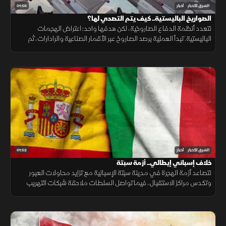
01:56
الشرق للأخبار
أخبار
الصواريخ الباليستية.. كيف يتم التصدي لها؟
تتعدد أنظمة الدفاع الصاروخية، لكن هدفها واحد: اعتراض الهجمات
الباليستية. تبدأ العملية برصد الصاروخ عبر الأقمار الصناعية والرادارات، ثم
حساب مساره وإطلاق صاروخ اعتراضي، مع طبقات دفاعية أخرى
01:52
الشرق للأخبار
أخبار
خلاف إسباني إيطالي.. أزمة سبتة
تتصاعد أزمة الهجرة في مدينة سبتة الإسبانية مع تزايد محاولات العبور
وتكدس مراكز الاستقبال، فيما تواصل السلطات ملاحقة شبكات التهريب
وسط تداعيات إنسانية وأمنية تمتد إلى الساحة الأوروبية.