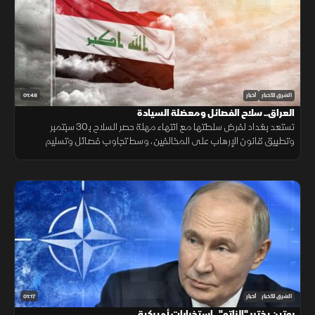
01:48
الشرق للأخبار
أخبار
العراق.. سلاح الفصائل ومعضلة السيادة
تستعد بغداد لفرض سلطتها مع انتهاء مهلة حصر السلاح بـ30 سبتمبر
وتطبيق قانون الإرهاب على المخالفين، وسط تجاوب فصائل وتسليم
مقرها، مقابل رفض أخرى كـ"كتائب حزب الله" لربطها الملف بالصراع
الإقليمي.
01:17
الشرق للأخبار
أخبار
بوتين يختبر "الناتو".. استخبارات أميركية