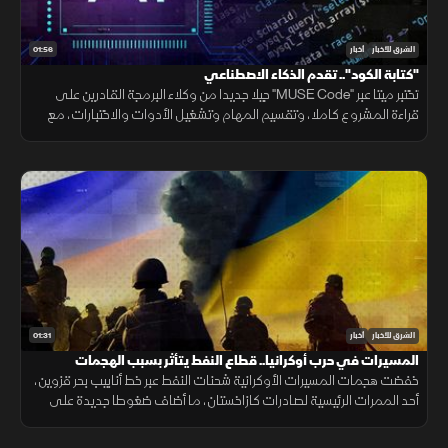
01:56
الشرق للأخبار
أخبار
"كتابة الكود".. تقدم الذكاء الاصطناعي
تختبر ميتا عبر "MUSE Code" جيلا جديدا من وكلاء البرمجة القادرين على
قراءة المشروع كاملا، وتقسيم المهام وتشغيل الأدوات والاختبارات، مع
تنفيذ عدة عمليات بالتوازي.
01:31
الشرق للأخبار
أخبار
المسيرات في حرب أوكرانيا.. قطاع النفط يتأثر بسبب الهجمات
خفضت هجمات المسيرات الأوكرانية شحنات النفط عبر خط أنابيب بحر قزوين،
أحد الممرات الرئيسية لصادرات كازاخستان، ما أضاف ضغوطا جديدة على
أسواق الطاقة والنقل البحري.