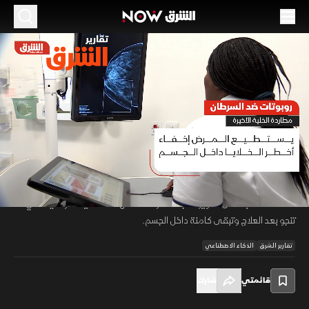
الموسم 2026
روبوتات ضد السرطان.. مطاردة الخلية الأخيرة
17 يونيو 2026
01:56
أخبار
تقارير الشرق
يشهد مجال أبحاث السرطان تطورا لافتا مع توظيف الروبوتات والذكاء
الاصطناعي في إدارة آلاف التجارب المخبرية بصورة متزامنة. وأسهمت هذه
00:12
/
01:57
التقنيات في رصد أنماط مشتركة بين أورام مختلفة واكتشاف نقاط ضعف قد
تساعد مستقبلا على تطوير علاجات أكثر دقة تستهدف الخلايا السرطانية التي
تنجو بعد العلاج وتبقى كامنة داخل الجسم.
تقارير الشرق
الذكاء الاصطناعي
قائمتي
شارك