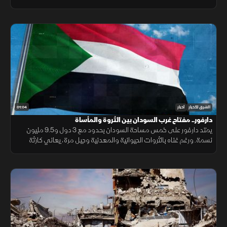
يحفظ ماء الوجه بأوكرانيا خلال السنوات القادمة.
01:04
الشرق للأخبار
أخبار
دارفور.. مفتاح غرب السودان بين الثروة والمأساة
يمتد دارفور على خمس مساحة السودان بحدود مع 3 دول و9.5 مليون
نسمة. ورغم غناه بالثروات الحيوانية والمعدنية وجبل مرة، يعاني كارثة
إنسانية وجرائم حرب منذ 2003، أحيلت للجنائية الدولية عام 2005.