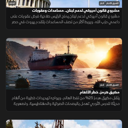
01:37
الشرق للأخبار
أخبار
مشروع قانون أميركي لدعم لبنان.. مساعدات وعقوبات
مشروع قانون أميركي لدعم لبنان يمنح الرئيس صلاحية فرض عقوبات على
داعمي حزب الله، ويربط أكثر من نصف المساعدات بتقدم بيروت في حصر
السلاح بيد الدولة ونزع سلاح الحزب وتنفيذ الإصلاحات.
01:50
الشرق للأخبار
أخبار
مضيق هرمز.. خطر الألغام
ينقل مضيق هرمز 25% من نفط العالم، ويواجه تهديدات خطيرة من ألغام
حديثة للحرس الثوري تعمل بالبصمات الصوتية والمغناطيسية. ولصعوبة
تطهير الأعماق، تعتمد البحريات العالمية على مسيرات ذاتية لحماية
طواقمها.