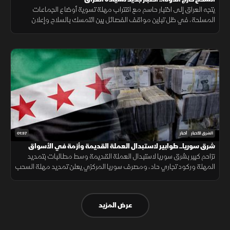
يتجه العراق إلى اختبار حاسم مع اقتراب مهلة تسوية أوضاع الجماعات
المسلحة، في ظل تباين مواقف الفصائل بين التمسك بالسلاح وإعلان
الاستعداد لتسليمه للدولة.
01:37
الشرق للأخبار
أخبار
شرق سوريا.. طوابير لاستبدال العملة القديمة وأزمة في الأسواق
تزاحم كبير بشرق سوريا لاستبدال العملة القديمة وسط مطالبات بتمديد
المهلة وركود تجاري حاد، ومصرف سوريا المركزي يعلن تمديد مهلة السحب
في دير الزور والرقة والحسكة حتى 20 أغسطس الجاري.
عرض المزيد