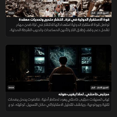
01:26
الشرق للأخبار
أخبار
قوة الاستقرار الدولية في غزة.. انتشار متدرج وتحديات معقدة
تواصل قوة الاستقرار الدولية استعداداتها للانتشار في غزة ضمن مهام
تشمل دعم وقف إطلاق النار وتأمين المساعدات وتدريب الشرطة المدنية،
وسط تحديات سياسية وأمنية معقدة.
01:54
الشرق للأخبار
أخبار
مجتبى خامنئي.. لماذا يغيب صوته
غياب تسجيلات مجتبى خامنئي يعود لمخاطر أمنية، فالصوت يحمل بصمات
تقنية وبيولوجية، ويكشف للتحليل الاستخباراتي مكان التسجيل، توقيته، نوع
الجهاز المستخدم، والبيئة المحيطة به بدقة عالية.