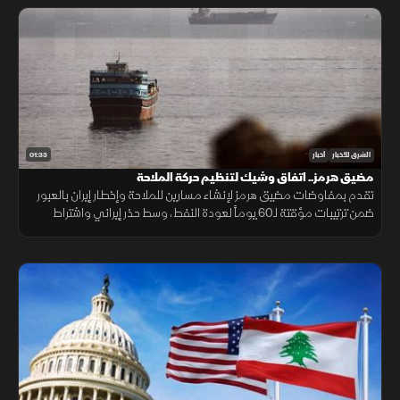
01:33
الشرق للأخبار
أخبار
مضيق هرمز.. اتفاق وشيك لتنظيم حركة الملاحة
تقدم بمفاوضات مضيق هرمز لإنشاء مسارين للملاحة وإخطار إيران بالعبور
ضمن ترتيبات مؤقتة لـ60 يوماً لعودة النفط، وسط حذر إيراني واشتراط
أميركي بحرية الملاحة دون قيود.