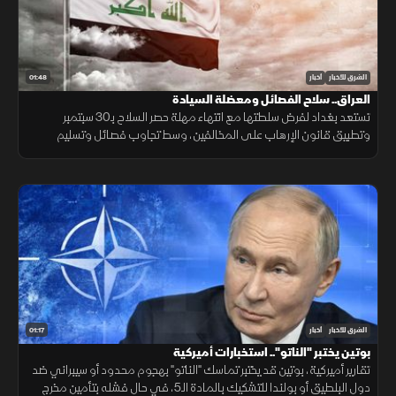
01:48
الشرق للأخبار
أخبار
العراق.. سلاح الفصائل ومعضلة السيادة
تستعد بغداد لفرض سلطتها مع انتهاء مهلة حصر السلاح بـ30 سبتمبر
وتطبيق قانون الإرهاب على المخالفين، وسط تجاوب فصائل وتسليم
مقرها، مقابل رفض أخرى كـ"كتائب حزب الله" لربطها الملف بالصراع
الإقليمي.
01:17
الشرق للأخبار
أخبار
بوتين يختبر "الناتو".. استخبارات أميركية
تقارير أميركية، بوتين قد يختبر تماسك "الناتو" بهجوم محدود أو سيبراني ضد
دول البلطيق أو بولندا للتشكيك بالمادة الـ5، في حال فشله بتأمين مخرج