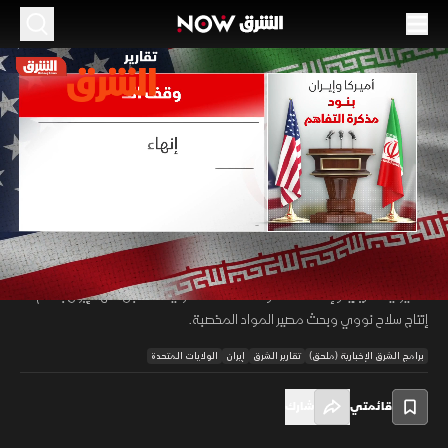
الموسم 2026
أميركا وإيران.. بنود مذكرة التفاهم
17 يونيو 2026
01:32
أخبار
تقارير الشرق
كشفت تسريبات لوكالة بلومبرغ عن مسودة تفاهم أميركي إيراني لإنهاء
المواجهات العسكرية فورا وبدء مفاوضات شاملة لـ60 يوما. يتضمن الاتفاق
00:11
/
01:33
رفع الحصار البحري عن طهران واستئناف الملاحة خلال شهر، مع إنهاء العقوبات
الأميركية تدريجيا وإعفاء النفط والخدمات المصرفية، مقابل تعهد إيران بعدم
إنتاج سلاح نووي وبحث مصير المواد المخصبة.
برامج الشرق الإخبارية (ملحق)
تقارير الشرق
إيران
الولايات المتحدة
قائمتي
شارك