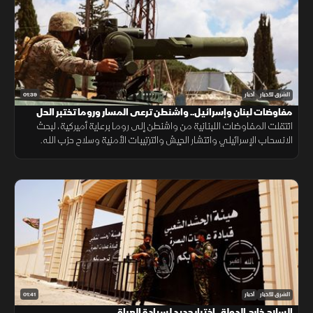
01:39
الشرق للأخبار
أخبار
مفاوضات لبنان وإسرائيل.. واشنطن ترعى المسار وروما تختبر الحل
انتقلت المفاوضات اللبنانية من واشنطن إلى روما برعاية أميركية، لبحث
الانسحاب الإسرائيلي وانتشار الجيش والترتيبات الأمنية وسلاح حزب الله.
وانتهت الجولة السابعة دون اتفاق على مناطق جديدة أو وقف العمليات.
01:41
الشرق للأخبار
أخبار
السلاح خارج الدولة.. اختبار جديد لسيادة العراق