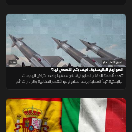
ونقص حاد في تمويل خطة الاستجابة الإنسانية
01:56
الشرق للأخبار
أخبار
الصواريخ الباليستية.. كيف يتم التصدي لها؟
تتعدد أنظمة الدفاع الصاروخية، لكن هدفها واحد: اعتراض الهجمات
الباليستية. تبدأ العملية برصد الصاروخ عبر الأقمار الصناعية والرادارات، ثم
حساب مساره وإطلاق صاروخ اعتراضي، مع طبقات دفاعية أخرى