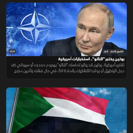
01:17
الشرق للأخبار
أخبار
بوتين يختبر "الناتو".. استخبارات أميركية
تقارير أميركية، بوتين قد يختبر تماسك "الناتو" بهجوم محدود أو سيبراني ضد
دول البلطيق أو بولندا للتشكيك بالمادة الـ5، في حال فشله بتأمين مخرج
يحفظ ماء الوجه بأوكرانيا خلال السنوات القادمة.