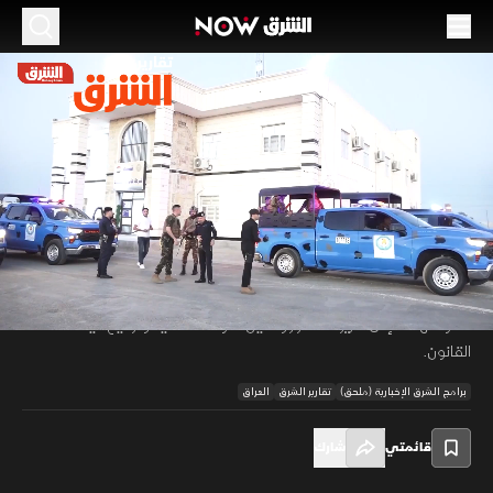
الموسم 2026
العراق يوسع حملة حصر السلاح بيد الدولة
16 يونيو 2026
02:25
أخبار
تقارير الشرق
تكثف الأجهزة الأمنية العراقية حملاتها الميدانية في محافظة الأنبار لتسجيل
الأسلحة وتنظيم حيازتها ضمن مشروع وطني لحصر السلاح بيد الدولة. وتؤكد
00:11
/
02:26
السلطات أن ملايين قطع السلاح سُجلت بالفعل عبر منظومة إلكترونية، في
خطوة تهدف إلى تعزيز الاستقرار وتقليل الحوادث الأمنية وترسيخ سيادة
القانون.
برامج الشرق الإخبارية (ملحق)
تقارير الشرق
العراق
قائمتي
شارك