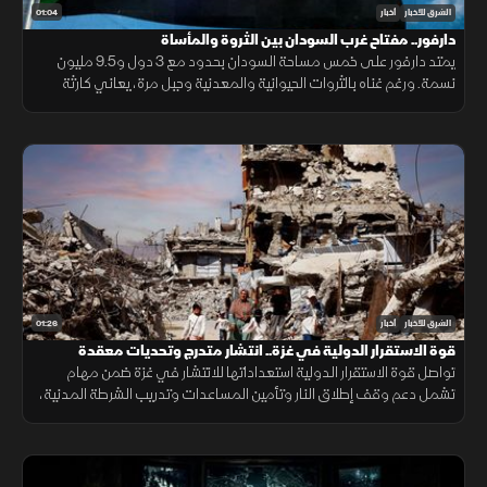
01:04
الشرق للأخبار
أخبار
دارفور.. مفتاح غرب السودان بين الثروة والمأساة
يمتد دارفور على خمس مساحة السودان بحدود مع 3 دول و9.5 مليون
نسمة. ورغم غناه بالثروات الحيوانية والمعدنية وجبل مرة، يعاني كارثة
إنسانية وجرائم حرب منذ 2003، أحيلت للجنائية الدولية عام 2005.
01:26
الشرق للأخبار
أخبار
قوة الاستقرار الدولية في غزة.. انتشار متدرج وتحديات معقدة
تواصل قوة الاستقرار الدولية استعداداتها للانتشار في غزة ضمن مهام
تشمل دعم وقف إطلاق النار وتأمين المساعدات وتدريب الشرطة المدنية،
وسط تحديات سياسية وأمنية معقدة.