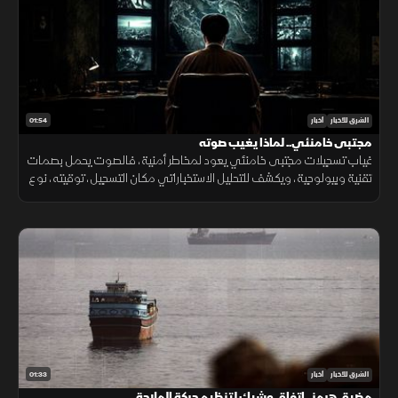
01:54
الشرق للأخبار
أخبار
مجتبى خامنئي.. لماذا يغيب صوته
غياب تسجيلات مجتبى خامنئي يعود لمخاطر أمنية، فالصوت يحمل بصمات
تقنية وبيولوجية، ويكشف للتحليل الاستخباراتي مكان التسجيل، توقيته، نوع
الجهاز المستخدم، والبيئة المحيطة به بدقة عالية.
01:33
الشرق للأخبار
أخبار
مضيق هرمز.. اتفاق وشيك لتنظيم حركة الملاحة