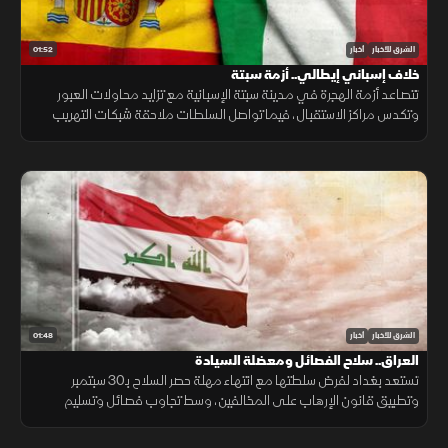
01:52
الشرق للأخبار
أخبار
خلاف إسباني إيطالي.. أزمة سبتة
تتصاعد أزمة الهجرة في مدينة سبتة الإسبانية مع تزايد محاولات العبور
وتكدس مراكز الاستقبال، فيما تواصل السلطات ملاحقة شبكات التهريب
وسط تداعيات إنسانية وأمنية تمتد إلى الساحة الأوروبية.
01:48
الشرق للأخبار
أخبار
العراق.. سلاح الفصائل ومعضلة السيادة
تستعد بغداد لفرض سلطتها مع انتهاء مهلة حصر السلاح بـ30 سبتمبر
وتطبيق قانون الإرهاب على المخالفين، وسط تجاوب فصائل وتسليم
مقرها، مقابل رفض أخرى كـ"كتائب حزب الله" لربطها الملف بالصراع
الإقليمي.