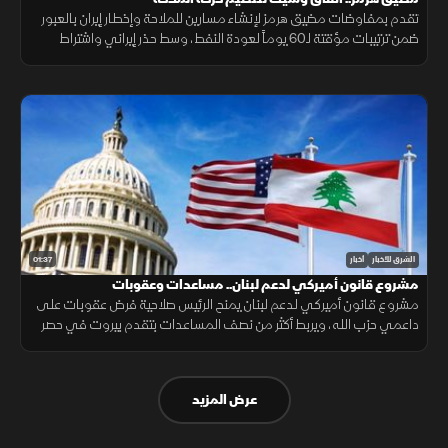
تقدم بمفاوضات مضيق هرمز لإنشاء مسارين للملاحة وإخطار إيران بالعبور
ضمن ترتيبات مؤقتة لـ60 يوماً لعودة النفط، وسط حذر إيراني واشتراط
أميركي بحرية الملاحة دون قيود.
01:37
الشرق للأخبار
أخبار
مشروع قانون أميركي لدعم لبنان.. مساعدات وعقوبات
مشروع قانون أميركي لدعم لبنان يمنح الرئيس صلاحية فرض عقوبات على
داعمي حزب الله، ويربط أكثر من نصف المساعدات بتقدم بيروت في حصر
السلاح بيد الدولة ونزع سلاح الحزب وتنفيذ الإصلاحات.
عرض المزيد