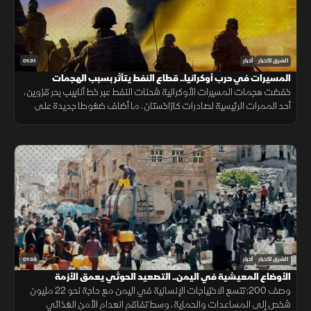
01:31
الشرق للأخبار
أخبار
المسيرات في حرب أوكرانيا.. قطاع النفط يتأثر بسبب الهجمات
خفضت هجمات المسيرات الأوكرانية شحنات النفط عبر خط أنابيب بحر قزوين،
أحد الممرات الرئيسية لصادرات كازاخستان، ما أضاف ضغوطا جديدة على
أسواق الطاقة والنقل البحري.
01:38
الشرق للأخبار
أخبار
الأوضاع المعيشية في اليمن.. التصعيد الحوثي يعمق الأزمة
وصف 200: تتسع الاحتياجات الإنسانية في اليمن مع حاجة نحو 22 مليون
شخص إلى المساعدات والحماية، وسط تفاقم انعدام الأمن الغذائي