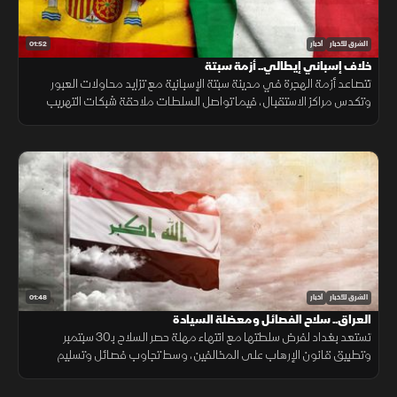
01:52
الشرق للأخبار
أخبار
خلاف إسباني إيطالي.. أزمة سبتة
تتصاعد أزمة الهجرة في مدينة سبتة الإسبانية مع تزايد محاولات العبور
وتكدس مراكز الاستقبال، فيما تواصل السلطات ملاحقة شبكات التهريب
وسط تداعيات إنسانية وأمنية تمتد إلى الساحة الأوروبية.
01:48
الشرق للأخبار
أخبار
العراق.. سلاح الفصائل ومعضلة السيادة
تستعد بغداد لفرض سلطتها مع انتهاء مهلة حصر السلاح بـ30 سبتمبر
وتطبيق قانون الإرهاب على المخالفين، وسط تجاوب فصائل وتسليم
مقرها، مقابل رفض أخرى كـ"كتائب حزب الله" لربطها الملف بالصراع
الإقليمي.