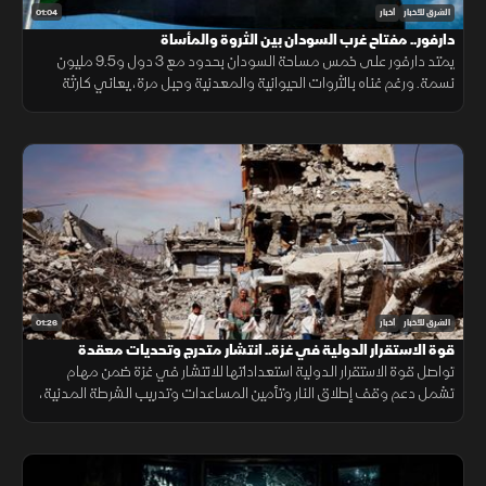
01:04
الشرق للأخبار
أخبار
دارفور.. مفتاح غرب السودان بين الثروة والمأساة
يمتد دارفور على خمس مساحة السودان بحدود مع 3 دول و9.5 مليون
نسمة. ورغم غناه بالثروات الحيوانية والمعدنية وجبل مرة، يعاني كارثة
إنسانية وجرائم حرب منذ 2003، أحيلت للجنائية الدولية عام 2005.
01:26
الشرق للأخبار
أخبار
قوة الاستقرار الدولية في غزة.. انتشار متدرج وتحديات معقدة
تواصل قوة الاستقرار الدولية استعداداتها للانتشار في غزة ضمن مهام
تشمل دعم وقف إطلاق النار وتأمين المساعدات وتدريب الشرطة المدنية،
وسط تحديات سياسية وأمنية معقدة.