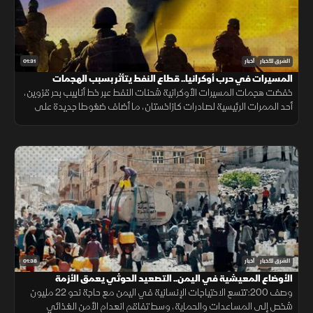
01:31
الشرق للأخبار
أخبار
المسيرات في حرب أوكرانيا.. قطاع النفط يتأثر بسبب الهجمات
خفضت هجمات المسيرات الأوكرانية شحنات النفط عبر خط أنابيب بحر قزوين،
أحد الممرات الرئيسية لصادرات كازاخستان، ما أضاف ضغوطا جديدة على
أسواق الطاقة والنقل البحري.
01:38
الشرق للأخبار
أخبار
الأوضاع المعيشية في اليمن.. التصعيد الحوثي يعمق الأزمة
وصف 200: تتسع الاحتياجات الإنسانية في اليمن مع حاجة نحو 22 مليون
شخص إلى المساعدات والحماية، وسط تفاقم انعدام الأمن الغذائي