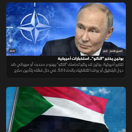
01:17
الشرق للأخبار
أخبار
بوتين يختبر "الناتو".. استخبارات أميركية
تقارير أميركية، بوتين قد يختبر تماسك "الناتو" بهجوم محدود أو سيبراني ضد
دول البلطيق أو بولندا للتشكيك بالمادة الـ5، في حال فشله بتأمين مخرج
يحفظ ماء الوجه بأوكرانيا خلال السنوات القادمة.