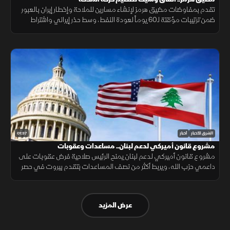
تقدم بمفاوضات مضيق هرمز لإنشاء مسارين للملاحة وإخطار إيران بالعبور
ضمن ترتيبات مؤقتة لـ60 يوماً لعودة النفط، وسط حذر إيراني واشتراط
أميركي بحرية الملاحة دون قيود.
01:37
الشرق للأخبار
أخبار
مشروع قانون أميركي لدعم لبنان.. مساعدات وعقوبات
مشروع قانون أميركي لدعم لبنان يمنح الرئيس صلاحية فرض عقوبات على
داعمي حزب الله، ويربط أكثر من نصف المساعدات بتقدم بيروت في حصر
السلاح بيد الدولة ونزع سلاح الحزب وتنفيذ الإصلاحات.
عرض المزيد