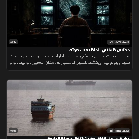
01:54
الشرق للأخبار
أخبار
مجتبى خامنئي.. لماذا يغيب صوته
غياب تسجيلات مجتبى خامنئي يعود لمخاطر أمنية، فالصوت يحمل بصمات
تقنية وبيولوجية، ويكشف للتحليل الاستخباراتي مكان التسجيل، توقيته، نوع
الجهاز المستخدم، والبيئة المحيطة به بدقة عالية.
01:33
الشرق للأخبار
أخبار
مضيق هرمز.. اتفاق وشيك لتنظيم حركة الملاحة