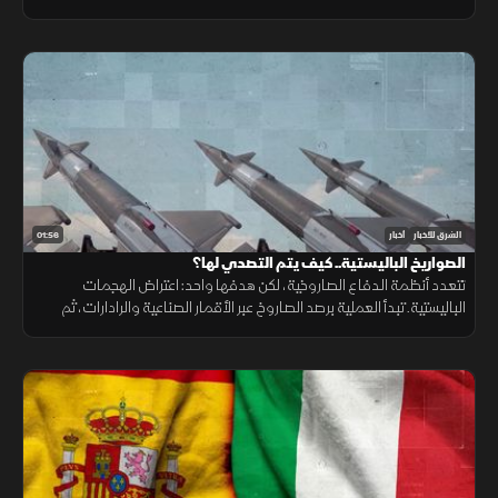
ونقص حاد في تمويل خطة الاستجابة الإنسانية
01:56
الشرق للأخبار
أخبار
الصواريخ الباليستية.. كيف يتم التصدي لها؟
تتعدد أنظمة الدفاع الصاروخية، لكن هدفها واحد: اعتراض الهجمات
الباليستية. تبدأ العملية برصد الصاروخ عبر الأقمار الصناعية والرادارات، ثم
حساب مساره وإطلاق صاروخ اعتراضي، مع طبقات دفاعية أخرى