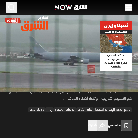
الموسم 2026
أميركا وإيران.. انتقادات بوجه ترمب
16 يونيو 2026
02:29
أخبار
تقارير الشرق
اعتبرت "وول ستريت جورنال" الاتفاق الأميركي الإيراني تراجعا محسوبا لواشنطن
بضغط داخلي وخوفا على أسواق الطاقة. وانتقدت الصحيفة تأجيل الملفات
00:12
/
02:29
النووية والصاروخية الحساسة، ما يمنح طهران متنفسا ماليا وهامشا سياسيا،
محذرة من تحول المسار من حسم الأزمة إلى إدارتها، ومن وقوع واشنطن في
فخ التطبيع التدريجي وتكرار أخطاء الماضي.
برامج الشرق الإخبارية (ملحق)
تقارير الشرق
الولايات المتحدة
إيران
دونالد ترمب
قائمتي
شارك