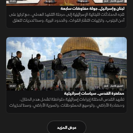
01:25
الشرق للأخبار
أخبار
لبنان وإسرائيل.. جولة مفاوضات سابعة
تتجه المحادثات اللبنانية الإسرائيلية إلى مرحلة التنفيذ العملي، مع تركيز على
أمن الجنوب، وترتيبات انتشار القوات، والحدود البرية، وسط تحديات تتعلق
بالضمانات السياسية وتحويل الاتفاقات إلى واقع مستدام.
01:47
الشرق للأخبار
أخبار
محاصرة القدس.. سياسات إسرائيلية
تشهد القدس المحتلة إجراءات إسرائيلية متواصلة تشمل هدم المنازل،
ومصادرة الأراضي، وتوسيع المستوطنات، وتسوية الأراضي، وسط تحذيرات
من تغيير الواقع الديموغرافي والجغرافي للمدينة.
عرض المزيد