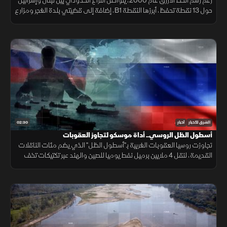
رغم رسم الخط الأزرق عام 2000، يتواصل النزاع الحدودي بين لبنان وإسرائيل
حول 13 نقطة تحفظ، أبرزها النقطة B1، إضافة إلى قضيتي بلدة الغجر ومزارع
شبعا وتلال كفرشوبا.
02:30
الشرق للأخبار
أخبار
أسطول الظل الروسي.. أداة موسكو لتجاوز العقوبات
تجاوزت روسيا العقوبات الغربية بـ"أسطول الظل" الذي يضم مئات الناقلات
القديمة، لنقل 4 ملايين برميل نفط يوميا للصين والهند عبر تكتيكات تخف
بحرية، ما أمن لموسكو مليارات الدولارات.