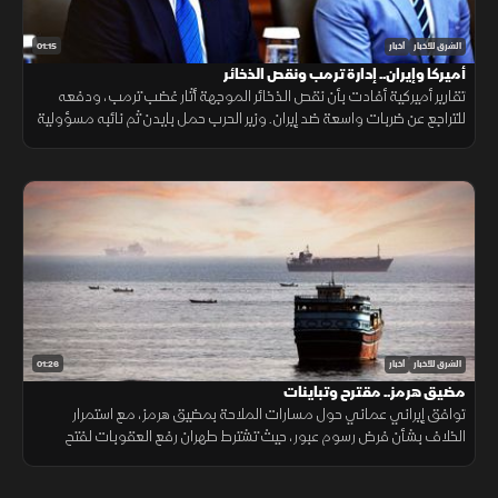
01:15
الشرق للأخبار
أخبار
أميركا وإيران.. إدارة ترمب ونقص الذخائر
تقارير أميركية أفادت بأن نقص الذخائر الموجهة أثار غضب ترمب، ودفعه
للتراجع عن ضربات واسعة ضد إيران. وزير الحرب حمل بايدن ثم نائبه مسؤولية
الأزمة، فيما نفى البيت الأبيض صحة التقارير.
01:26
الشرق للأخبار
أخبار
مضيق هرمز.. مقترح وتباينات
توافق إيراني عماني حول مسارات الملاحة بمضيق هرمز، مع استمرار
الخلاف بشأن فرض رسوم عبور، حيث تشترط طهران رفع العقوبات لفتح
المضيق وسط رفض أميركي ورفض داخلي من الحرس الثوري.