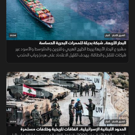
01:04
الشرق للأخبار
أخبار
البحار الأربعة.. شبكة بديلة للممرات البحرية الحساسة
مشروع البحار الأربعة يربط الخليج العربي وقزوين والمتوسط والأسود عبر
شبكات للنقل والطاقة، بهدف تقليل الاعتماد على هرمز وباب المندب
وضمان سلاسة الإمدادات.
01:54
الشرق للأخبار
أخبار
الحدود اللبنانية الإسرائيلية.. اتفاقات تاريخية وخلافات مستمرة