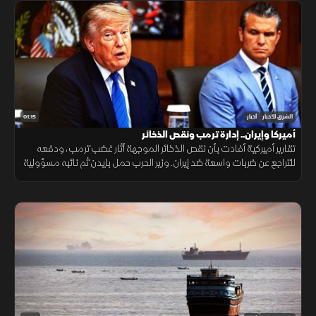
01:15
الشرق للأخبار
أخبار
أميركا وإيران.. إدارة ترمب ونقص الذخائر
تقارير أميركية أفادت بأن نقص الذخائر الموجهة أثار غضب ترمب، ودفعه
للتراجع عن ضربات واسعة ضد إيران. وزير الحرب حمل بايدن ثم نائبه مسؤولية
الأزمة، فيما نفى البيت الأبيض صحة التقارير.