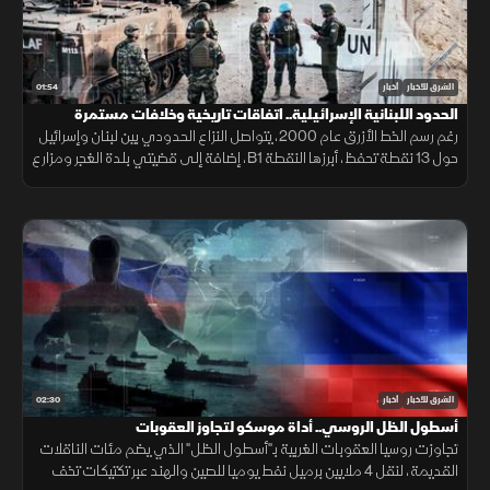
01:54
الشرق للأخبار
أخبار
الحدود اللبنانية الإسرائيلية.. اتفاقات تاريخية وخلافات مستمرة
رغم رسم الخط الأزرق عام 2000، يتواصل النزاع الحدودي بين لبنان وإسرائيل
حول 13 نقطة تحفظ، أبرزها النقطة B1، إضافة إلى قضيتي بلدة الغجر ومزارع
شبعا وتلال كفرشوبا.
02:30
الشرق للأخبار
أخبار
أسطول الظل الروسي.. أداة موسكو لتجاوز العقوبات
تجاوزت روسيا العقوبات الغربية بـ"أسطول الظل" الذي يضم مئات الناقلات
القديمة، لنقل 4 ملايين برميل نفط يوميا للصين والهند عبر تكتيكات تخف