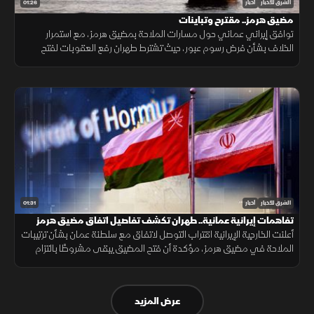
01:26
الشرق للأخبار
أخبار
مضيق هرمز.. مقترح وتباينات
توافق إيراني عماني حول مسارات الملاحة بمضيق هرمز، مع استمرار
الخلاف بشأن فرض رسوم عبور، حيث تشترط طهران رفع العقوبات لفتح
المضيق وسط رفض أميركي ورفض داخلي من الحرس الثوري.
01:31
الشرق للأخبار
أخبار
تفاهمات إيرانية عمانية.. طهران تكشف تفاصيل اتفاق مضيق هرمز
أعلنت الخارجية الإيرانية اقتراب التوصل لاتفاق مع سلطنة عمان بشأن ترتيبات
الملاحة في مضيق هرمز، مؤكدة أن فتح المضيق يبقى مشروطًا بالتزام
أميركا برفع العقوبات والإفراج عن الأصول الإيرانية.
عرض المزيد