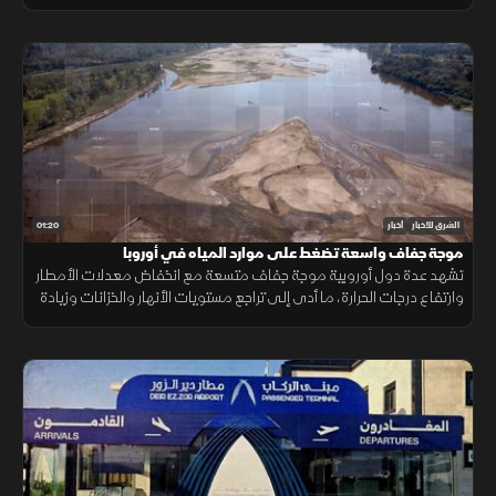
بحرية، ما أمن لموسكو مليارات الدولارات.
01:20
الشرق للأخبار
أخبار
موجة جفاف واسعة تضغط على موارد المياه في أوروبا
تشهد عدة دول أوروبية موجة جفاف متسعة مع انخفاض معدلات الأمطار
وارتفاع درجات الحرارة، ما أدى إلى تراجع مستويات الأنهار والخزانات وزيادة
الضغوط على الموارد المائية.