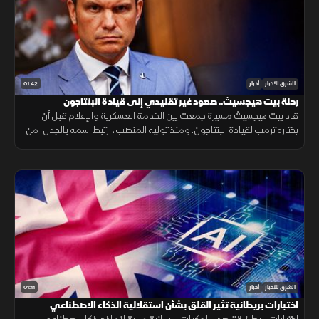
01:42
الشرق للأخبار
أخبار
رحلة بيت هيجسيث.. صعود غير تقليدي إلى قيادة البنتاجون
قاد بيت هيجسيث مسيرة جمعت بين الخدمة العسكرية والإعلام قبل أن
يختاره ترمب لقيادة البنتاجون. ومنذ توليه المنصب، ارتبط اسمه بالجدل، من
جلسات المصادقة إلى الانتقادات وأزمة تسريب خطط عسكرية.
01:11
الشرق للأخبار
أخبار
اختبارات بريطانية تثير القلق بشأن استقلالية الذكاء الاصطناعي