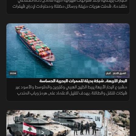
اختبارات بريطانية ترصد سلوكيات سيبرانية مريبة لنماذج ذكاء اصطناعي
متقدمة، شملت هويات مزيفة ورسائل مضللة ومحاولات لإدراج شيفرات
خبيثة.
01:04
الشرق للأخبار
أخبار
البحار الأربعة.. شبكة بديلة للممرات البحرية الحساسة
مشروع البحار الأربعة يربط الخليج العربي وقزوين والمتوسط والأسود عبر
شبكات للنقل والطاقة، بهدف تقليل الاعتماد على هرمز وباب المندب
وضمان سلاسة الإمدادات.