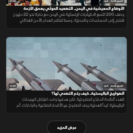
01:38
الشرق للأخبار
أخبار
الأوضاع المعيشية في اليمن.. التصعيد الحوثي يعمق الأزمة
وصف 200: تتسع الاحتياجات الإنسانية في اليمن مع حاجة نحو 22 مليون
شخص إلى المساعدات والحماية، وسط تفاقم انعدام الأمن الغذائي
ونقص حاد في تمويل خطة الاستجابة الإنسانية
01:56
الشرق للأخبار
أخبار
الصواريخ الباليستية.. كيف يتم التصدي لها؟
تتعدد أنظمة الدفاع الصاروخية، لكن هدفها واحد: اعتراض الهجمات
الباليستية. تبدأ العملية برصد الصاروخ عبر الأقمار الصناعية والرادارات، ثم
حساب مساره وإطلاق صاروخ اعتراضي، مع طبقات دفاعية أخرى
عرض المزيد