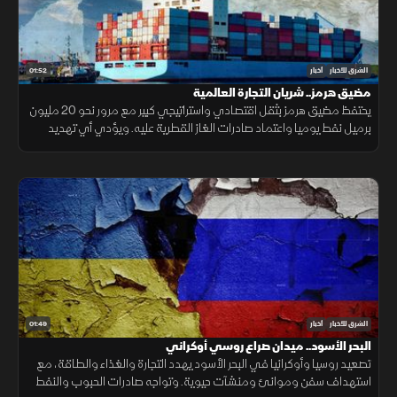
01:52
الشرق للأخبار
أخبار
مضيق هرمز.. شريان التجارة العالمية
يحتفظ مضيق هرمز بثقل اقتصادي واستراتيجي كبير مع مرور نحو 20 مليون
برميل نفط يوميا واعتماد صادرات الغاز القطرية عليه. ويؤدي أي تهديد
للملاحة إلى اضطراب أسعار النفط والتأمين والنقل.
01:49
الشرق للأخبار
أخبار
البحر الأسود.. ميدان صراع روسي أوكراني
تصعيد روسيا وأوكرانيا في البحر الأسود يهدد التجارة والغذاء والطاقة، مع
استهداف سفن وموانئ ومنشآت حيوية. وتواجه صادرات الحبوب والنفط