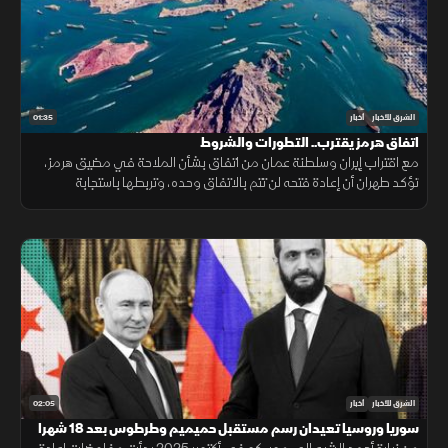
01:35
الشرق للأخبار
أخبار
اتفاق هرمز يقترب.. التطورات والشروط
مع اقتراب إيران وسلطنة عمان من اتفاق بشأن الملاحة في مضيق هرمز،
تؤكد طهران أن إعادة فتحه لن تتم بالاتفاق وحده، وتربطها باستجابة
واشنطن لجملة من الشروط السياسية والأمنية.
02:05
الشرق للأخبار
أخبار
سوريا وروسيا تعيدان رسم مستقبل حميميم وطرطوس بعد 18 شهرا