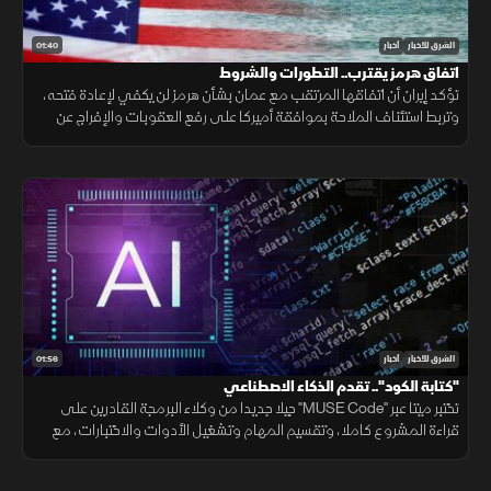
01:40
الشرق للأخبار
أخبار
اتفاق هرمز يقترب.. التطورات والشروط
تؤكد إيران أن اتفاقها المرتقب مع عمان بشأن هرمز لن يكفي لإعادة فتحه،
وتربط استئناف الملاحة بموافقة أميركا على رفع العقوبات والإفراج عن
الأصول الإيرانية ووقف التهديدات.
01:56
الشرق للأخبار
أخبار
"كتابة الكود".. تقدم الذكاء الاصطناعي
تختبر ميتا عبر "MUSE Code" جيلا جديدا من وكلاء البرمجة القادرين على
قراءة المشروع كاملا، وتقسيم المهام وتشغيل الأدوات والاختبارات، مع
تنفيذ عدة عمليات بالتوازي.