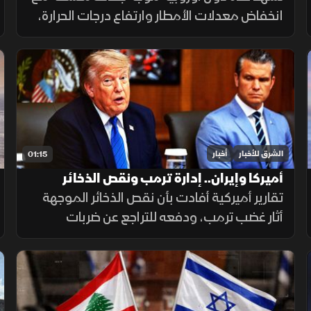
انخفاض معدلات الأمطار وارتفاع درجات الحرارة،
ما أدى إلى تراجع مستويات الأنهار والخزانات
وزيادة الضغوط على الموارد المائية.
الشرق للأخبار
أخبار
01:15
أميركا وإيران.. إدارة ترمب ونقص الذخائر
تقارير أميركية أفادت بأن نقص الذخائر الموجهة
أثار غضب ترمب، ودفعه للتراجع عن ضربات
واسعة ضد إيران. وزير الحرب حمل بايدن ثم نائبه
مسؤولية الأزمة، فيما نفى البيت الأبيض صحة
التقارير.