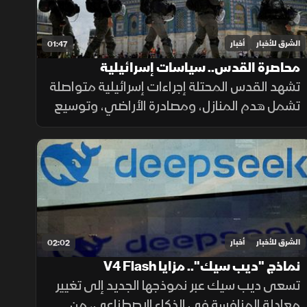
الشرق للأخبار
أخبار
01:47
محاصرة القدس.. سياسات إسرائيلية
تشهد القدس المحتلة إجراءات إسرائيلية متواصلة
تشمل هدم المنازل، ومصادرة الأراضي، وتوسيع
المستوطنات، وتسوية الأراضي، وسط تحذيرات
من تغيير الواقع الديموغرافي والجغرافي
للمدينة.
الشرق للأخبار
أخبار
02:02
نماذج "ديب سيك".. مزايا V4 Flash
تسعى ديب سيك عبر نموذجها الجديد إلى تغيير
معادلة المنافسة في الذكاء الاصطناعي، من