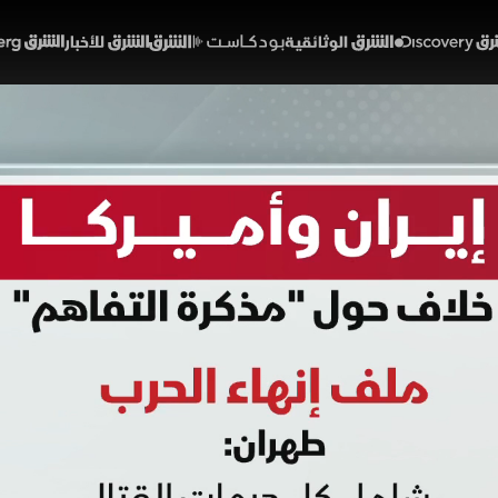
Discover
الشرق الوثائقية
الشرق بودكاست
الشرق للأخبار
الشرق Bloomberg
 وأميركا.. خلاف حول "مذكرة 
01:42
أخبار
لشرق
تواجه مذكرة تفاهم بين واشنطن وطهران ت
بهة إسرائيل وحزب الله، لكن واشنطن ترفض سحب قواتها وت
كا تنازلات نووية وضمان أمن مضيق هرمز لرفع الحصار، بينما
ة بالمرور.
خبارية (ملحق)
تقارير الشرق
إيران
الولايات المتحدة
مضيق هرمز