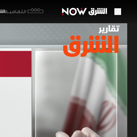
الشرق y
الثقافية
إيران
27 مايو 2026
تقارير ا
الجبهات كج
تشترط أمير
رسوم ملاحي
برامج الشرق الإ