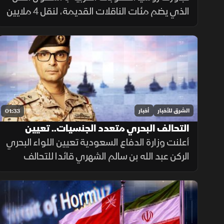
الذي يضم مئات الناقلات القديمة، لنقل 4 ملايين
برميل نفط يوميا للصين والهند عبر تكتيكات تخف
بحرية، ما أمن لموسكو مليارات الدولارات.
الشرق للأخبار
أخبار
01:33
التحالف البحري متعدد الجنسيات.. تعيين
قائد جديد
أعلنت وزارة الدفاع السعودية تعيين اللواء البحري
الركن عبد الله بن سالم الشهري قائدا للتحالف
الدولي متعدد الجنسيات، في خطوة تعزز جاهزية
التحالف لحماية الملاحة وأمن الممرات البحرية.