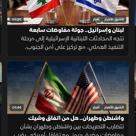
الشرق للأخبار
أخبار
01:25
لبنان وإسرائيل.. جولة مفاوضات سابعة
تتجه المحادثات اللبنانية الإسرائيلية إلى مرحلة
التنفيذ العملي، مع تركيز على أمن الجنوب،
وترتيبات انتشار القوات، والحدود البرية، وسط
تحديات تتعلق بالضمانات السياسية وتحويل
الاتفاقات إلى واقع مستدام.
الشرق للأخبار
أخبار
01:44
واشنطن وطهران.. هل من اتفاق وشيك
تتضارب التصريحات بين واشنطن وطهران بشأن
مفاوضات مضيق هرمز، مع تفاؤل أميركي بقرب