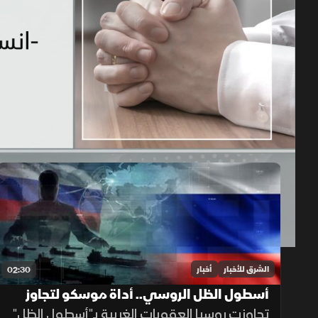
حلقات الموسم 2026
1x
auto
الشرق للأخبار
أخبار
02:30
أسطول الظل الروسي.. أداة موسكو لتجاوز
العقوبات
تجاوزت روسيا العقوبات الغربية بـ"أسطول الظل"