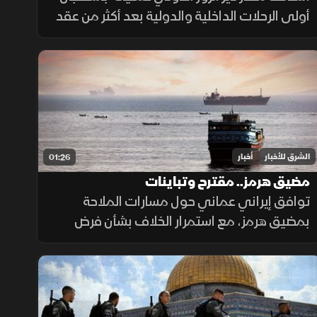
أولى الرحلات الداخلية والدولية بعد أكثر من عقد
من التوقف، في خطوة تهدف إلى تسهيل حركة
التنقل وتعزيز الربط الجوي بالمنطقة.
الشرق للأخبار
أخبار
01:26
مضيق هرمز.. مقترح وتباينات
توافق إيراني عماني حول مسارات الملاحة
بمضيق هرمز، مع استمرار الخلاف بشأن فرض
رسوم عبور، حيث تشترط طهران رفع العقوبات
لفتح المضيق وسط رفض أميركي ورفض داخلي
من الحرس الثوري.