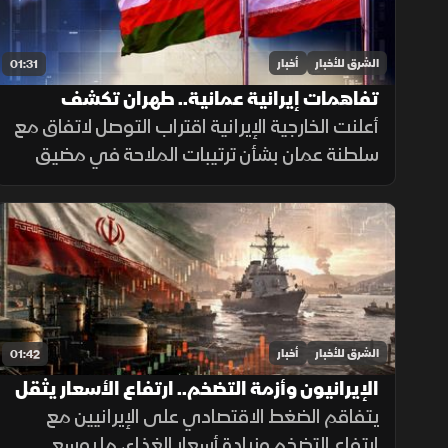
الشرق للأخبار
أخبار
01:31
تفاهمات إيرانية عمانية.. طهران تكشف
تفاصيل اتفاق مضيق هرمز
أعلنت الخارجية الإيرانية اقتراب التوصل لاتفاق مع
سلطنة عمان بشأن ترتيبات الملاحة في مضيق
هرمز، مؤكدة أن فتح المضيق يبقى مشروطًا
بالتزام أميركا برفع العقوبات والإفراج عن الأصول
الإيرانية.
الشرق للأخبار
أخبار
01:42
الإيرانيون وأزمة التضخم.. ارتفاع الأسعار يثقل
كاهل الأسر
يتفاقم الضغط الاقتصادي على الإيرانيين مع
ارتفاع التضخم وزيادة أسعار الغذاء، ما يوسع