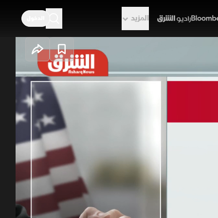
المزيد
الدخول
راديو الشرق
التفاهم"
ضم 14 بندا خلافات حادة، فالإطار العام يركز على إنهاء الحرب بكافة
تمسك بحق إسرائيل في الرد. كما
 تطالب إيران برفع العقوبات وفرض