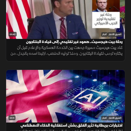
01:42
الشرق للأخبار
أخبار
رحلة بيت هيجسيث.. صعود غير تقليدي إلى قيادة البنتاجون
قاد بيت هيجسيث مسيرة جمعت بين الخدمة العسكرية والإعلام قبل أن
يختاره ترمب لقيادة البنتاجون. ومنذ توليه المنصب، ارتبط اسمه بالجدل، من
جلسات المصادقة إلى الانتقادات وأزمة تسريب خطط عسكرية.
01:11
الشرق للأخبار
أخبار
اختبارات بريطانية تثير القلق بشأن استقلالية الذكاء الاصطناعي