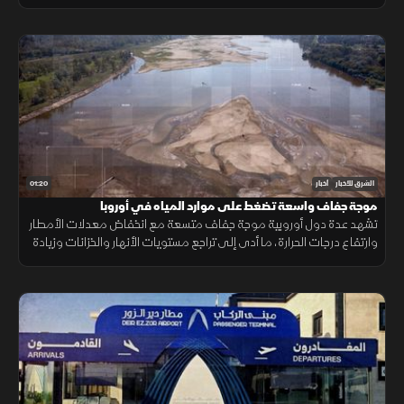
بحرية، ما أمن لموسكو مليارات الدولارات.
01:20
الشرق للأخبار
أخبار
موجة جفاف واسعة تضغط على موارد المياه في أوروبا
تشهد عدة دول أوروبية موجة جفاف متسعة مع انخفاض معدلات الأمطار
وارتفاع درجات الحرارة، ما أدى إلى تراجع مستويات الأنهار والخزانات وزيادة
الضغوط على الموارد المائية.