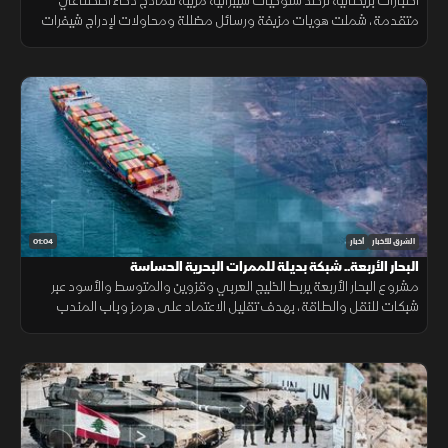
اختبارات بريطانية ترصد سلوكيات سيبرانية مريبة لنماذج ذكاء اصطناعي
متقدمة، شملت هويات مزيفة ورسائل مضللة ومحاولات لإدراج شيفرات
خبيثة.
01:04
الشرق للأخبار
أخبار
البحار الأربعة.. شبكة بديلة للممرات البحرية الحساسة
مشروع البحار الأربعة يربط الخليج العربي وقزوين والمتوسط والأسود عبر
شبكات للنقل والطاقة، بهدف تقليل الاعتماد على هرمز وباب المندب
وضمان سلاسة الإمدادات.