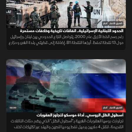
01:54
الشرق للأخبار
أخبار
الحدود اللبنانية الإسرائيلية.. اتفاقات تاريخية وخلافات مستمرة
رغم رسم الخط الأزرق عام 2000، يتواصل النزاع الحدودي بين لبنان وإسرائيل
حول 13 نقطة تحفظ، أبرزها النقطة B1، إضافة إلى قضيتي بلدة الغجر ومزارع
شبعا وتلال كفرشوبا.
02:30
الشرق للأخبار
أخبار
أسطول الظل الروسي.. أداة موسكو لتجاوز العقوبات
تجاوزت روسيا العقوبات الغربية بـ"أسطول الظل" الذي يضم مئات الناقلات
القديمة، لنقل 4 ملايين برميل نفط يوميا للصين والهند عبر تكتيكات تخف