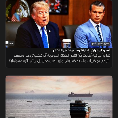
01:15
الشرق للأخبار
أخبار
أميركا وإيران.. إدارة ترمب ونقص الذخائر
تقارير أميركية أفادت بأن نقص الذخائر الموجهة أثار غضب ترمب، ودفعه
للتراجع عن ضربات واسعة ضد إيران. وزير الحرب حمل بايدن ثم نائبه مسؤولية
الأزمة، فيما نفى البيت الأبيض صحة التقارير.