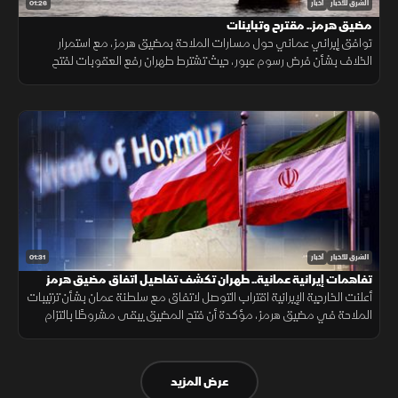
01:26
الشرق للأخبار
أخبار
مضيق هرمز.. مقترح وتباينات
توافق إيراني عماني حول مسارات الملاحة بمضيق هرمز، مع استمرار
الخلاف بشأن فرض رسوم عبور، حيث تشترط طهران رفع العقوبات لفتح
المضيق وسط رفض أميركي ورفض داخلي من الحرس الثوري.
01:31
الشرق للأخبار
أخبار
تفاهمات إيرانية عمانية.. طهران تكشف تفاصيل اتفاق مضيق هرمز
أعلنت الخارجية الإيرانية اقتراب التوصل لاتفاق مع سلطنة عمان بشأن ترتيبات
الملاحة في مضيق هرمز، مؤكدة أن فتح المضيق يبقى مشروطًا بالتزام
أميركا برفع العقوبات والإفراج عن الأصول الإيرانية.
عرض المزيد