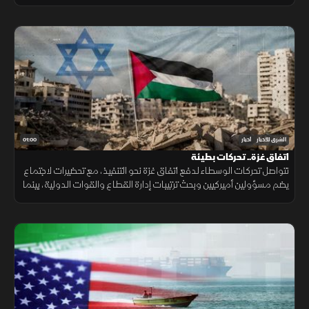
ضغوطًا، فيما ترتفع كلفة الشحن والتأمين.
01:00
الشرق للأخبار
أخبار
اتفاق غزة.. تحركات بطيئة
تتواصل تحركات الوسطاء لدفع اتفاق غزة نحو التنفيذ، مع تحضيرات لاجتماع
يضم مسؤولين أميركيين وبحث ترتيبات إدارة القطاع والقوات الدولية، بينما
تبقى ملفات سلاح الفصائل والانسحاب الإسرائيلي عالقة. حاليا فقط