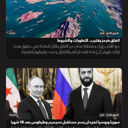
01:35
الشرق للأخبار
أخبار
اتفاق هرمز يقترب.. التطورات والشروط
مع اقتراب إيران وسلطنة عمان من اتفاق بشأن الملاحة في مضيق هرمز،
تؤكد طهران أن إعادة فتحه لن تتم بالاتفاق وحده، وتربطها باستجابة
واشنطن لجملة من الشروط السياسية والأمنية.
02:05
الشرق للأخبار
أخبار
سوريا وروسيا تعيدان رسم مستقبل حميميم وطرطوس بعد 18 شهرا
من زيارة أحمد الشرع إلى موسكو في أكتوبر 2025 بدأت مفاوضات إعادة