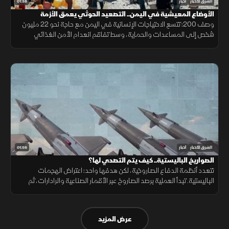
01:38
الشرق للأخبار
أخبار
الأوضاع المعيشية في اليمن.. التصعيد الحوثي يعمق الأزمة
وصف 200: تتسع الاحتياجات الإنسانية في اليمن مع حاجة نحو 22 مليون
شخص إلى المساعدات والحماية، وسط تفاقم انعدام الأمن الغذائي
ونقص حاد في تمويل خطة الاستجابة الإنسانية
01:56
الشرق للأخبار
أخبار
الصواريخ الباليستية.. كيف يتم التصدي لها؟
تتعدد أنظمة الدفاع الصاروخية، لكن هدفها واحد: اعتراض الهجمات
الباليستية. تبدأ العملية برصد الصاروخ عبر الأقمار الصناعية والرادارات، ثم
حساب مساره وإطلاق صاروخ اعتراضي، مع طبقات دفاعية أخرى
عرض المزيد