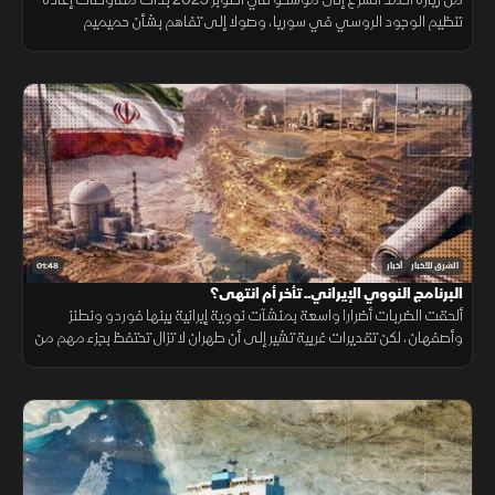
تنظيم الوجود الروسي في سوريا، وصولا إلى تفاهم بشأن حميميم
وطرطوس، يتضمن إدارة دمشق المنشآت المدنية
01:48
الشرق للأخبار
أخبار
البرنامج النووي الإيراني.. تأخر أم انتهى؟
ألحقت الضربات أضرارا واسعة بمنشآت نووية إيرانية بينها فوردو ونطنز
وأصفهان، لكن تقديرات غربية تشير إلى أن طهران لا تزال تحتفظ بجزء مهم من
قدراتها ومخزون اليورانيوم المخصب.