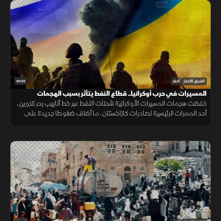
01:31
الشرق للأخبار
أخبار
المسيرات في حرب أوكرانيا.. قطاع النفط يتأثر بسبب الهجمات
خفضت هجمات المسيرات الأوكرانية شحنات النفط عبر خط أنابيب بحر قزوين،
أحد الممرات الرئيسية لصادرات كازاخستان، ما أضاف ضغوطا جديدة على
أسواق الطاقة والنقل البحري.