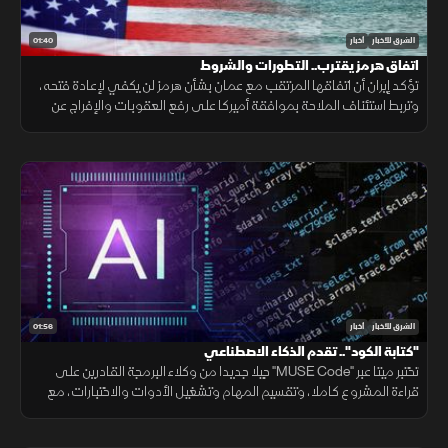
01:40
الشرق للأخبار
أخبار
اتفاق هرمز يقترب.. التطورات والشروط
تؤكد إيران أن اتفاقها المرتقب مع عمان بشأن هرمز لن يكفي لإعادة فتحه،
وتربط استئناف الملاحة بموافقة أميركا على رفع العقوبات والإفراج عن
الأصول الإيرانية ووقف التهديدات.
01:56
الشرق للأخبار
أخبار
"كتابة الكود".. تقدم الذكاء الاصطناعي
تختبر ميتا عبر "MUSE Code" جيلا جديدا من وكلاء البرمجة القادرين على
قراءة المشروع كاملا، وتقسيم المهام وتشغيل الأدوات والاختبارات، مع
تنفيذ عدة عمليات بالتوازي.