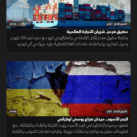
01:52
الشرق للأخبار
أخبار
مضيق هرمز.. شريان التجارة العالمية
يحتفظ مضيق هرمز بثقل اقتصادي واستراتيجي كبير مع مرور نحو 20 مليون
برميل نفط يوميا واعتماد صادرات الغاز القطرية عليه. ويؤدي أي تهديد
للملاحة إلى اضطراب أسعار النفط والتأمين والنقل.
01:49
الشرق للأخبار
أخبار
البحر الأسود.. ميدان صراع روسي أوكراني
تصعيد روسيا وأوكرانيا في البحر الأسود يهدد التجارة والغذاء والطاقة، مع
استهداف سفن وموانئ ومنشآت حيوية. وتواجه صادرات الحبوب والنفط