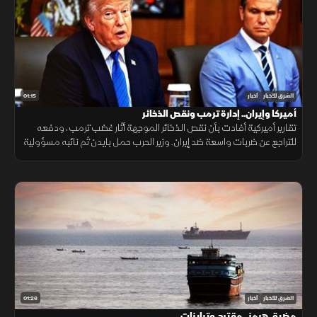
01:15
الشرق للأخبار
أخبار
أميركا وإيران.. إدارة ترمب ونقص الذخائر
تقارير أميركية أفادت بأن نقص الذخائر الموجهة أثار غضب ترمب، ودفعه
للتراجع عن ضربات واسعة ضد إيران. وزير الحرب حمل بايدن ثم نائبه مسؤولية
الأزمة، فيما نفى البيت الأبيض صحة التقارير.
01:26
الشرق للأخبار
أخبار
مضيق هرمز.. مقترح وتباينات