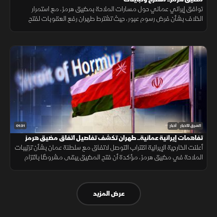
توافق إيراني عماني حول مسارات الملاحة بمضيق هرمز، مع استمرار
الخلاف بشأن فرض رسوم عبور، حيث تشترط طهران رفع العقوبات لفتح
المضيق وسط رفض أميركي ورفض داخلي من الحرس الثوري.
01:31
الشرق للأخبار
أخبار
تفاهمات إيرانية عمانية.. طهران تكشف تفاصيل اتفاق مضيق هرمز
أعلنت الخارجية الإيرانية اقتراب التوصل لاتفاق مع سلطنة عمان بشأن ترتيبات
الملاحة في مضيق هرمز، مؤكدة أن فتح المضيق يبقى مشروطًا بالتزام
أميركا برفع العقوبات والإفراج عن الأصول الإيرانية.
عرض المزيد