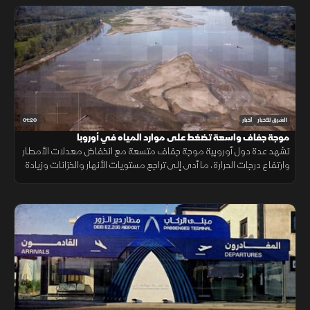
01:20
الشرق للأخبار
أخبار
موجة جفاف واسعة تضغط على موارد المياه في أوروبا
تشهد عدة دول أوروبية موجة جفاف متسعة مع انخفاض معدلات الأمطار
وارتفاع درجات الحرارة، ما أدى إلى تراجع مستويات الأنهار والخزانات وزيادة
الضغوط على الموارد المائية.