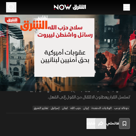
الموسم 2026
سلاح حزب الله.. رسائل واشنطن وبيروت
23 مايو 2026
01:34
أخبار
تقارير الشرق
أرسلت الإدارة الأميركية رسالة لبيروت عبر عقوبات استهدفت مسؤولين وضباطا
بالمؤسسات الأمنية لدورهم في تعطيل سحب سلاح حزب الله، ويرى خبراء
00:11
/
01:34
لصحيفة صحافية أن العقوبات تستهدف الدولة العميقة، وتعد جزءا من مسار
تصاعدي لرفع الضغوط قبيل اجتماع واشنطن الأمني، لاتهام جهات داخل
تسلسل القرار يعطلون الانتقال من القول إلى الفعل.
دونالد ترمب
الولايات المتحدة
إيران
حزب الله
لبنان
إسرائيل
تقارير الشرق
قائمتي
شارك