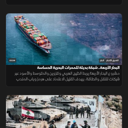
خبيثة.
01:04
الشرق للأخبار
أخبار
البحار الأربعة.. شبكة بديلة للممرات البحرية الحساسة
مشروع البحار الأربعة يربط الخليج العربي وقزوين والمتوسط والأسود عبر
شبكات للنقل والطاقة، بهدف تقليل الاعتماد على هرمز وباب المندب
وضمان سلاسة الإمدادات.