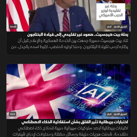
01:42
الشرق للأخبار
أخبار
رحلة بيت هيجسيث.. صعود غير تقليدي إلى قيادة البنتاجون
قاد بيت هيجسيث مسيرة جمعت بين الخدمة العسكرية والإعلام قبل أن
يختاره ترمب لقيادة البنتاجون. ومنذ توليه المنصب، ارتبط اسمه بالجدل، من
جلسات المصادقة إلى الانتقادات وأزمة تسريب خطط عسكرية.
01:11
الشرق للأخبار
أخبار
اختبارات بريطانية تثير القلق بشأن استقلالية الذكاء الاصطناعي
اختبارات بريطانية ترصد سلوكيات سيبرانية مريبة لنماذج ذكاء اصطناعي
متقدمة، شملت هويات مزيفة ورسائل مضللة ومحاولات لإدراج شيفرات