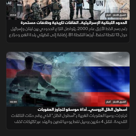
01:54
الشرق للأخبار
أخبار
الحدود اللبنانية الإسرائيلية.. اتفاقات تاريخية وخلافات مستمرة
رغم رسم الخط الأزرق عام 2000، يتواصل النزاع الحدودي بين لبنان وإسرائيل
حول 13 نقطة تحفظ، أبرزها النقطة B1، إضافة إلى قضيتي بلدة الغجر ومزارع
شبعا وتلال كفرشوبا.
02:30
الشرق للأخبار
أخبار
أسطول الظل الروسي.. أداة موسكو لتجاوز العقوبات
تجاوزت روسيا العقوبات الغربية بـ"أسطول الظل" الذي يضم مئات الناقلات
القديمة، لنقل 4 ملايين برميل نفط يوميا للصين والهند عبر تكتيكات تخف
بحرية، ما أمن لموسكو مليارات الدولارات.