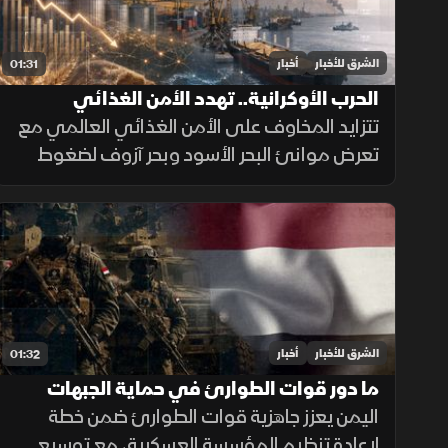
الشرق للأخبار
أخبار
01:31
الحرب الأوكرانية.. تهدد الأمن الغذائي
العالمي
تتزايد المخاوف على الأمن الغذائي العالمي مع
تعرض موانئ البحر الأسود وبحر آزوف لضغوط
متصاعدة، ما يهدد صادرات الحبوب ويرفع تكاليف
الشحن والتأمين وأسعار الغذاء.
الشرق للأخبار
أخبار
01:32
ما دور قوات الطوارئ في حماية الجبهات
اليمنية؟
اليمن يعزز جاهزية قوات الطوارئ ضمن خطة
لإعادة تنظيم المؤسسة العسكرية، مع توسيع