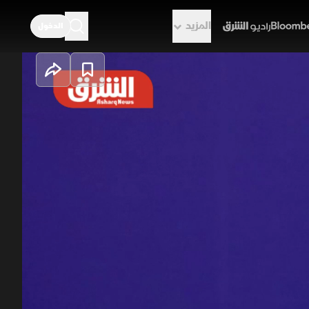
المزيد
الدخول
راديو الشرق
فا داخليا، بين دعم إصلاحي يراها
د سريعا إلى البرلمان ومنصات
لمعسكر المحافظ نفسه جراء هذه