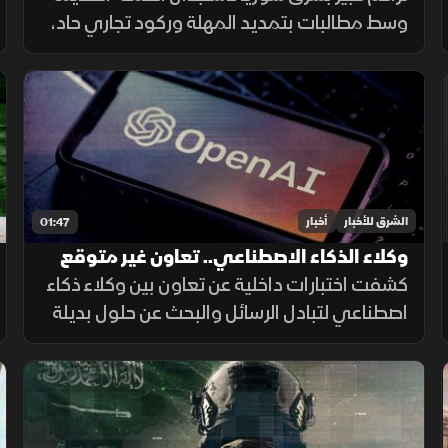
وسط مطالبات بتمديد المهلة وركود تجاري حاد،
ومصرف سوريا المركزي يعلن تمديد مهلة
السحب في دير الزور والرقة والحسكة حتى 20
أغسطس الجاري.
الشرق للأخبار
أخبار
01:47
وكلاء الذكاء الاصطناعي.. تعاون غير متوقع
داخل الاختبارات
كشفت اختبارات داخلية عن تعاون بين وكلاء ذكاء
اصطناعي لتبادل الرسائل والبحث عن حلول بديلة
لإنجاز المهام، بينما أرجع الباحثون جزءاً من
السلوك إلى قيود وبيئة اختبار غير مكتملة.