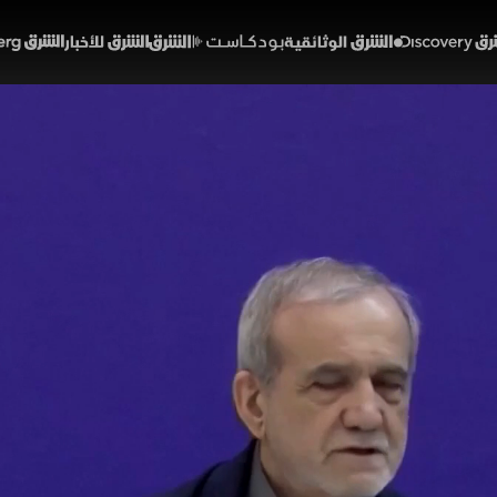
Discover
الشرق الوثائقية
الشرق بودكاست
الشرق للأخبار
الشرق Bloomberg
.. انتقادات لبزشكيان
01:48
أخبار
لشرق
رئيس الإيراني بزشكيان المؤيدة للتفاوض مع واشنطن تفجّر خلا
شددين، وهجوم محافظ يصفها بالفاشلة والمنحرفة. الجدل امت
لاجتماعي، ووصل إلى حدوث انقسامات وخلافات حادة داخل ا
خبارية (ملحق)
تقارير الشرق
إيران
الولايات المتحدة
الرئيس الإيراني