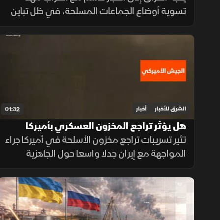
تسوية أوضاع الجماعات المسلحة، في ظل تباين
مواقف الفصائل بين التمسك بالسلاح وإعلان
الاستعداد لتسليمه للدولة.
الشرق للأخبار
أخبار
01:32
هل يؤثر تراجع المخزون العسكري بأميركا
على المواجهة مع إيران؟
تثير تسريبات تراجع مخزون الأسلحة في أميركا جراء
المواجهة مع إيران جدلا واسعا حول الجاهزية
العسكرية، وسط توجهات رسمية بتسريع خطوط
الإنتاج لتعويض الذخائر وحماية الاستقرار
الإقليمي.