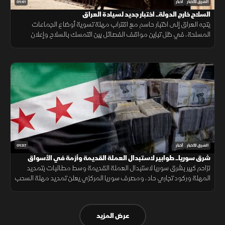
01:41
الشرق للأخبار
أخبار
السلاح خارج الدولة.. اختبار جديد لسيادة العراق
يتجه العراق إلى اختبار حاسم مع اقتراب مهلة تسوية أوضاع الجماعات
المسلحة، في ظل تباين مواقف الفصائل بين التمسك بالسلاح وإعلان
الاستعداد لتسليمه للدولة.
01:37
الشرق للأخبار
أخبار
شرق سوريا.. طوابير لاستبدال العملة القديمة وأزمة في الأسواق
تزاحم كبير بشرق سوريا لاستبدال العملة القديمة وسط مطالبات بتمديد
المهلة وركود تجاري حاد، ومصرف سوريا المركزي يعلن تمديد مهلة السحب
في دير الزور والرقة والحسكة حتى 20 أغسطس الجاري.
عرض المزيد