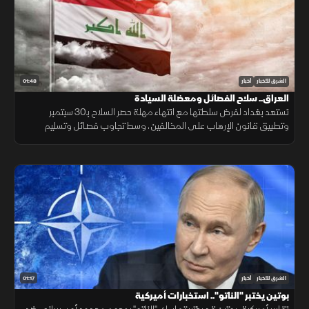
01:48
الشرق للأخبار
أخبار
العراق.. سلاح الفصائل ومعضلة السيادة
تستعد بغداد لفرض سلطتها مع انتهاء مهلة حصر السلاح بـ30 سبتمبر
وتطبيق قانون الإرهاب على المخالفين، وسط تجاوب فصائل وتسليم
مقرها، مقابل رفض أخرى كـ"كتائب حزب الله" لربطها الملف بالصراع
الإقليمي.
01:17
الشرق للأخبار
أخبار
بوتين يختبر "الناتو".. استخبارات أميركية