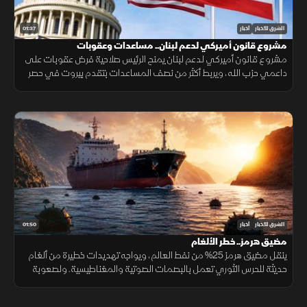
01:37
الشرق للأخبار
أخبار
مشروع قانون أميركي لدعم لبنان.. مساعدات وعقوبات
مشروع قانون أميركي لدعم لبنان يمنح الرئيس صلاحية فرض عقوبات على
داعمي حزب الله، ويربط أكثر من نصف المساعدات بتقدم بيروت في حصر
السلاح بيد الدولة ونزع سلاح الحزب وتنفيذ الإصلاحات.
01:50
الشرق للأخبار
أخبار
مضيق هرمز.. خطر الألغام
ينقل مضيق هرمز 25% من نفط العالم، ويواجه تهديدات خطيرة من ألغام
حديثة للحرس الثوري تعمل بالبصمات الصوتية والمغناطيسية. ولصعوبة
تطهير الأعماق، تعتمد البحريات العالمية على مسيرات ذاتية لحماية
طواقمها.