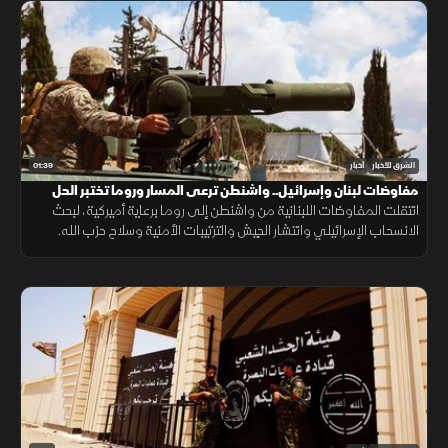
01:39
الشرق للأخبار
أخبار
مفاوضات لبنان وإسرائيل.. واشنطن ترعى المسار وروما تختبر الحل
انتقلت المفاوضات اللبنانية من واشنطن إلى روما برعاية أميركية، لبحث
الانسحاب الإسرائيلي وانتشار الجيش والترتيبات الأمنية وسلاح حزب الله.
وانتهت الجولة السابعة دون اتفاق على مناطق جديدة أو وقف العمليات.