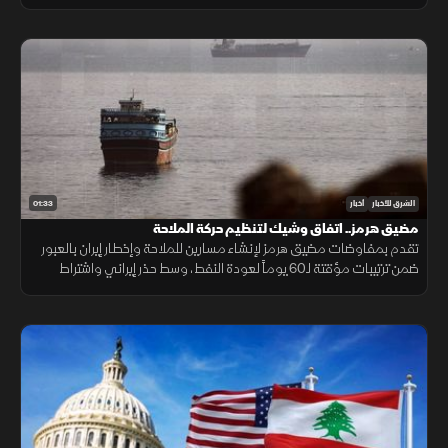
الجهاز المستخدم، والبيئة المحيطة به بدقة عالية.
01:33
الشرق للأخبار
أخبار
مضيق هرمز.. اتفاق وشيك لتنظيم حركة الملاحة
تقدم بمفاوضات مضيق هرمز لإنشاء مسارين للملاحة وإخطار إيران بالعبور
ضمن ترتيبات مؤقتة لـ60 يوماً لعودة النفط، وسط حذر إيراني واشتراط
أميركي بحرية الملاحة دون قيود.