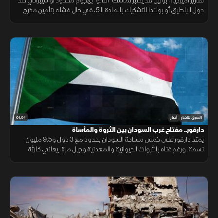
تقارير أميركية، بوتين قد يختبر تماسك "الناتو" بهجوم محدود أو سيبراني ضد
دول البلطيق أو بولندا للتشكيك بالمادة الـ5، في حال فشله بتأمين مخرج
يحفظ ماء الوجه بأوكرانيا خلال السنوات القادمة.
01:04
الشرق للأخبار
أخبار
دارفور.. مفتاح غرب السودان بين الثروة والمأساة
يمتد دارفور على خمس مساحة السودان بحدود مع 3 دول و9.5 مليون
نسمة. ورغم غناه بالثروات الحيوانية والمعدنية وجبل مرة، يعاني كارثة
إنسانية وجرائم حرب منذ 2003، أحيلت للجنائية الدولية عام 2005.