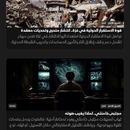
01:26
الشرق للأخبار
أخبار
قوة الاستقرار الدولية في غزة.. انتشار متدرج وتحديات معقدة
تواصل قوة الاستقرار الدولية استعداداتها للانتشار في غزة ضمن مهام
تشمل دعم وقف إطلاق النار وتأمين المساعدات وتدريب الشرطة المدنية،
وسط تحديات سياسية وأمنية معقدة.
01:54
الشرق للأخبار
أخبار
مجتبى خامنئي.. لماذا يغيب صوته
غياب تسجيلات مجتبى خامنئي يعود لمخاطر أمنية، فالصوت يحمل بصمات
تقنية وبيولوجية، ويكشف للتحليل الاستخباراتي مكان التسجيل، توقيته، نوع