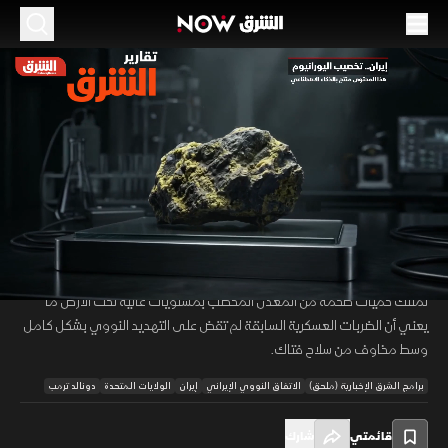
الموسم 2026
تخصيب اليورانيوم.. عقدة المفاوضات بين أميركا
وإيران
18 مايو 2026
02:07
أخبار
تقارير الشرق
يمثل تخصيب اليورانيوم نقطة خلاف جوهرية في المفاوضات الجارية بين إيران
00:12
/
02:07
وأميركا مع إصرار واشنطن على إخراجه من البلاد وتؤكد التقارير الدولية أن طهران
تمتلك كميات ضخمة من المعدن المخصب بمستويات عالية تحت الأرض ما
يعني أن الضربات العسكرية السابقة لم تقض على التهديد النووي بشكل كامل
وسط مخاوف من سلاح فتاك.
برامج الشرق الإخبارية (ملحق)
الاتفاق النووي الإيراني
إيران
الولايات المتحدة
دونالد ترمب
قائمتي
شارك