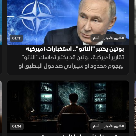
دفاعية أخرى
الشرق للأخبار
أخبار
01:17
بوتين يختبر "الناتو".. استخبارات أميركية
تقارير أميركية، بوتين قد يختبر تماسك "الناتو"
بهجوم محدود أو سيبراني ضد دول البلطيق أو
بولندا للتشكيك بالمادة الـ5، في حال فشله
بتأمين مخرج يحفظ ماء الوجه بأوكرانيا خلال
السنوات القادمة.
الشرق للأخبار
أخبار
01:54