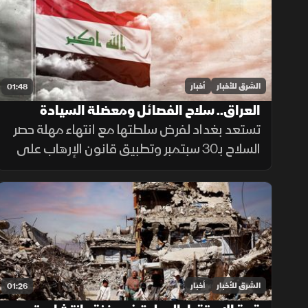
الشرق للأخبار
أخبار
01:48
العراق.. سلاح الفصائل ومعضلة السيادة
تستعد بغداد لفرض سلطتها مع انتهاء مهلة حصر
السلاح بـ30 سبتمبر وتطبيق قانون الإرهاب على
المخالفين، وسط تجاوب فصائل وتسليم مقرها،
مقابل رفض أخرى كـ"كتائب حزب الله" لربطها
الملف بالصراع الإقليمي.
الشرق للأخبار
أخبار
01:26