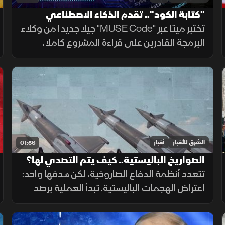
"كتابة الكود".. تقدم الذكاء الاصطناعي
تختبر ميتا عبر "MUSE Code" جيلا جديدا من وكلاء
البرمجة القادرين على قراءة المشروع كاملا،
وتقسيم المهام وتشغيل الأدوات والاختبارات،
مع تنفيذ عدة عمليات بالتوازي.
الشرق للأخبار
أخبار
01:56
الصواريخ الباليستية.. كيف يتم التصدي لها؟
تتعدد أنظمة الدفاع الصاروخية، لكن هدفها واحد:
اعتراض الهجمات الباليستية. تبدأ العملية برصد
الصاروخ عبر الأقمار الصناعية والرادارات، ثم حساب
مساره وإطلاق صاروخ اعتراضي، مع طبقات