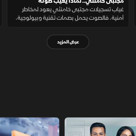
مجتبى خامنئي.. لماذا يغيب صوته
غياب تسجيلات مجتبى خامنئي يعود لمخاطر
أمنية، فالصوت يحمل بصمات تقنية وبيولوجية،
ويكشف للتحليل الاستخباراتي مكان التسجيل،
توقيته، نوع الجهاز المستخدم، والبيئة المحيطة
عرض المزيد
به بدقة عالية.
أخبار الشرق