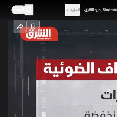
المزيد
الدخول
راديو الشرق
إيراني لمهام
مسيرات الألياف الضوئية التي تعتمد
د التشويش، وتستخدم هذه الطائرات في
غيلية مثل محدودية النطاق وقدرة حمل