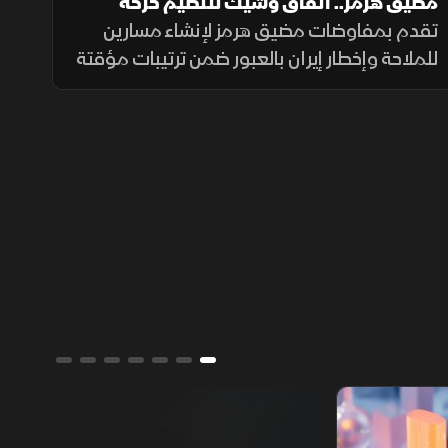
مضيق هرمز.. اتفاق وشيك لتنظيم حركة
الملاحة
تقدم بمفاوضات مضيق هرمز لإنشاء مسارين
للملاحة وإخطار إيران بالعبور ضمن ترتيبات مؤقتة
لـ60 يوماً لعودة النفط، وسط حذر إيراني واشتراط
أميركي بحرية الملاحة دون قيود.
ألوان الشرق