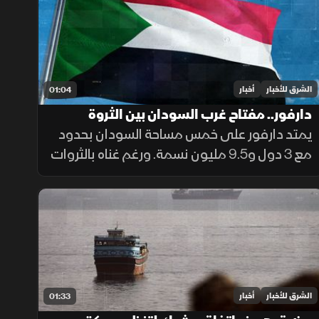
الأوروبية.
الشرق للأخبار
أخبار
01:04
دارفور.. مفتاح غرب السودان بين الثروة
والمأساة
يمتد دارفور على خمس مساحة السودان بحدود
مع 3 دول و9.5 مليون نسمة. ورغم غناه بالثروات
الحيوانية والمعدنية وجبل مرة، يعاني كارثة
إنسانية وجرائم حرب منذ 2003، أحيلت للجنائية
الدولية عام 2005.
الشرق للأخبار
أخبار
01:33