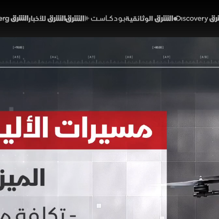
Discover
الشرق الوثائقية
الشرق بودكاست
الشرق للأخبار
الشرق Bloomberg
ت الألياف الضوئية.. ابتكار 
خبارات
02:21
أخبار
لشرق
ر لصحيفة وول ستريت جورنال تطوير الحرس الثوري الإيراني ل
ضوئية بدلاً من الإشارات اللاسلكية، مما يمنحها مناعة ض
طلاع والاستخبارات ونقل الإمدادات، لكنها تواجه عيوباً تش
أخبار الشرق
حرب إيران وإسرائيل
الحرس الثوري الإيراني
إيران