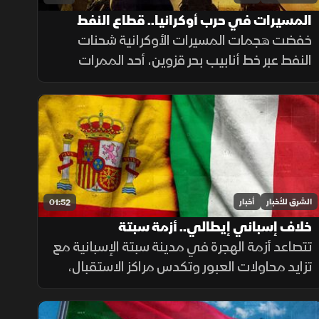
المسيرات في حرب أوكرانيا.. قطاع النفط
يتأثر بسبب الهجمات
خفضت هجمات المسيرات الأوكرانية شحنات
النفط عبر خط أنابيب بحر قزوين، أحد الممرات
الرئيسية لصادرات كازاخستان، ما أضاف ضغوطا
جديدة على أسواق الطاقة والنقل البحري.
الشرق للأخبار
أخبار
01:52
خلاف إسباني إيطالي.. أزمة سبتة
تتصاعد أزمة الهجرة في مدينة سبتة الإسبانية مع
تزايد محاولات العبور وتكدس مراكز الاستقبال،
فيما تواصل السلطات ملاحقة شبكات التهريب
وسط تداعيات إنسانية وأمنية تمتد إلى الساحة