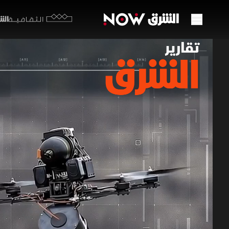
الشرق y
الثقافية
مسيرا
الاست
16 مايو 2026
تقارير ا
تناول تقري
على نبضات 
مهام الاست
الذخائر.
تقارير الشرق