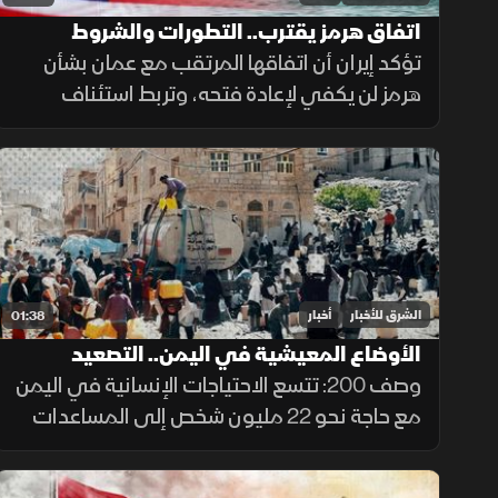
اتفاق هرمز يقترب.. التطورات والشروط
تؤكد إيران أن اتفاقها المرتقب مع عمان بشأن
هرمز لن يكفي لإعادة فتحه، وتربط استئناف
الملاحة بموافقة أميركا على رفع العقوبات
والإفراج عن الأصول الإيرانية ووقف التهديدات.
الشرق للأخبار
أخبار
01:38
الأوضاع المعيشية في اليمن.. التصعيد
الحوثي يعمق الأزمة
وصف 200: تتسع الاحتياجات الإنسانية في اليمن
مع حاجة نحو 22 مليون شخص إلى المساعدات
والحماية، وسط تفاقم انعدام الأمن الغذائي
ونقص حاد في تمويل خطة الاستجابة الإنسانية