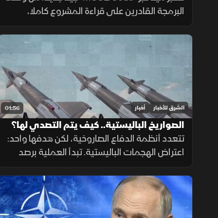
البرمجة القادرين على قراءة المشروع كاملا،
وتقسيم المهام وتشغيل الأدوات والاختبارات،
مع تنفيذ عدة عمليات بالتوازي.
الشرق للأخبار
أخبار
01:56
الصواريخ الباليستية.. كيف يتم التصدي لها؟
تتعدد أنظمة الدفاع الصاروخية، لكن هدفها واحد:
اعتراض الهجمات الباليستية. تبدأ العملية برصد
الصاروخ عبر الأقمار الصناعية والرادارات، ثم حساب
مساره وإطلاق صاروخ اعتراضي، مع طبقات
دفاعية أخرى