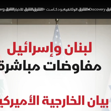
Discover
الشرق الوثائقية
الشرق بودكاست
الشرق للأخبار
الشرق Bloomberg
 وإسرائيل.. مفاوضات مباشر
02:39
أخبار
لشرق
المفاوضات المباشرة برعاية أميركية تقارباً في وجهات النظ
 بمشاركة وفود عسكرية، ويتمسك الجانب اللبناني بخمس ن
 الكامل من الجنوب، وعودة النازحين إلى قراهم، وانتشار الجي
دة الوطنية.
ترسيم الحدود اللبنانية الإسرائيلية
لبنان
إسرائيل
حزب الله