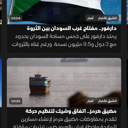
الشرق للأخبار
أخبار
01:04
دارفور.. مفتاح غرب السودان بين الثروة
والمأساة
يمتد دارفور على خمس مساحة السودان بحدود
مع 3 دول و9.5 مليون نسمة. ورغم غناه بالثروات
الحيوانية والمعدنية وجبل مرة، يعاني كارثة
إنسانية وجرائم حرب منذ 2003، أحيلت للجنائية
الدولية عام 2005.
الشرق للأخبار
أخبار
01:33
مضيق هرمز.. اتفاق وشيك لتنظيم حركة
الملاحة
تقدم بمفاوضات مضيق هرمز لإنشاء مسارين
للملاحة وإخطار إيران بالعبور ضمن ترتيبات مؤقتة