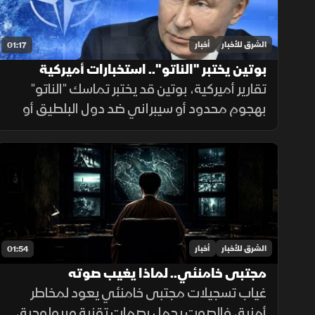
الشرق للأخبار
أخبار
01:17
بوتين يختبر "الناتو".. استخبارات أميركية
تقارير أميركية، بوتين قد يختبر تماسك "الناتو"
بهجوم محدود أو سيبراني ضد دول البلطيق أو
بولندا للتشكيك بالمادة الـ5، في حال فشله
بتأمين مخرج يحفظ ماء الوجه بأوكرانيا خلال
السنوات القادمة.
الشرق للأخبار
أخبار
01:54
مجتبى خامنئي.. لماذا يغيب صوته
غياب تسجيلات مجتبى خامنئي يعود لمخاطر
أمنية، فالصوت يحمل بصمات تقنية وبيولوجية،