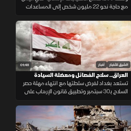
مع حاجة نحو 22 مليون شخص إلى المساعدات
والحماية، وسط تفاقم انعدام الأمن الغذائي
ونقص حاد في تمويل خطة الاستجابة الإنسانية
الشرق للأخبار
أخبار
01:48
العراق.. سلاح الفصائل ومعضلة السيادة
تستعد بغداد لفرض سلطتها مع انتهاء مهلة حصر
السلاح بـ30 سبتمبر وتطبيق قانون الإرهاب على
المخالفين، وسط تجاوب فصائل وتسليم مقرها،
مقابل رفض أخرى كـ"كتائب حزب الله" لربطها
الملف بالصراع الإقليمي.