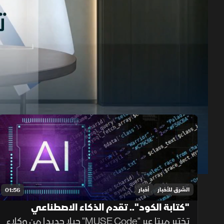
حلقات الموسم 2026
1x
auto
الشرق للأخبار
أخبار
01:56
"كتابة الكود".. تقدم الذكاء الاصطناعي
تختبر ميتا عبر "MUSE Code" جيلا جديدا من وكلاء