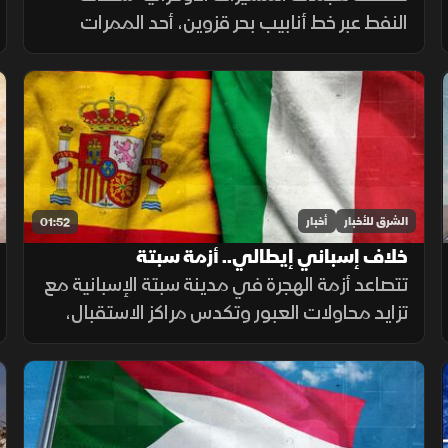
النفط عبر خط أنابيب بحر قزوين، أحد الممرات
الرئيسية لصادرات كازاخستان، ما أضاف ضغوطا
جديدة على أسواق الطاقة والنقل البحري.
الشرق للأخبار
أخبار
01:52
خلاف إسباني إيطالي.. أزمة سبتة
تتصاعد أزمة الهجرة في مدينة سبتة الإسبانية مع
تزايد محاولات العبور وتكدس مراكز الاستقبال،
فيما تواصل السلطات ملاحقة شبكات التهريب
وسط تداعيات إنسانية وأمنية تمتد إلى الساحة
الأوروبية.