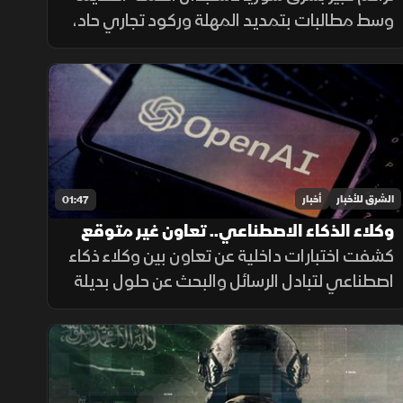
وسط مطالبات بتمديد المهلة وركود تجاري حاد،
ومصرف سوريا المركزي يعلن تمديد مهلة
السحب في دير الزور والرقة والحسكة حتى 20
أغسطس الجاري.
الشرق للأخبار
أخبار
01:47
وكلاء الذكاء الاصطناعي.. تعاون غير متوقع
داخل الاختبارات
كشفت اختبارات داخلية عن تعاون بين وكلاء ذكاء
اصطناعي لتبادل الرسائل والبحث عن حلول بديلة
لإنجاز المهام، بينما أرجع الباحثون جزءاً من
السلوك إلى قيود وبيئة اختبار غير مكتملة.