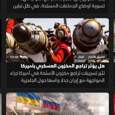
تسوية أوضاع الجماعات المسلحة، في ظل تباين
مواقف الفصائل بين التمسك بالسلاح وإعلان
الاستعداد لتسليمه للدولة.
الشرق للأخبار
أخبار
01:32
هل يؤثر تراجع المخزون العسكري بأميركا
على المواجهة مع إيران؟
تثير تسريبات تراجع مخزون الأسلحة في أميركا جراء
المواجهة مع إيران جدلا واسعا حول الجاهزية
العسكرية، وسط توجهات رسمية بتسريع خطوط
الإنتاج لتعويض الذخائر وحماية الاستقرار
الإقليمي.