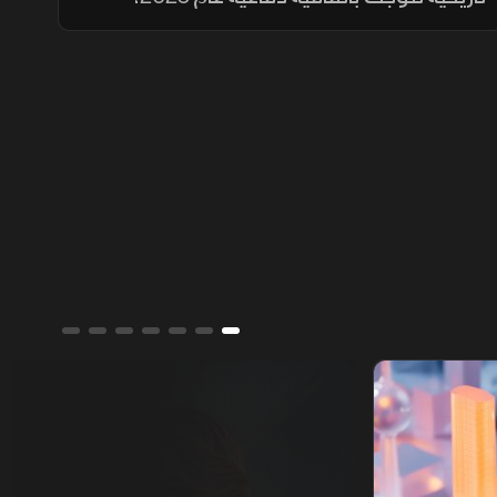
واستثمارات مرتقبة بقيمة 25 مليار دولار تشمل
مشروع "ريكوديك" ودعم الوديعة المالية
وتمويل المشتقات النفطية.
ألوان الشرق