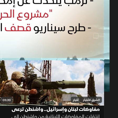
حلقات الموسم 2026
1x
auto
الشرق للأخبار
أخبار
01:39
مفاوضات لبنان وإسرائيل.. واشنطن ترعى
المسار وروما تختبر الحل
انتقلت المفاوضات اللبنانية من واشنطن إلى