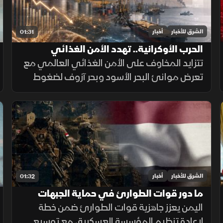
الشرق للأخبار
أخبار
01:31
الحرب الأوكرانية.. تهدد الأمن الغذائي
العالمي
تتزايد المخاوف على الأمن الغذائي العالمي مع
تعرض موانئ البحر الأسود وبحر آزوف لضغوط
متصاعدة، ما يهدد صادرات الحبوب ويرفع تكاليف
الشحن والتأمين وأسعار الغذاء.
الشرق للأخبار
أخبار
01:32
ما دور قوات الطوارئ في حماية الجبهات
اليمنية؟
اليمن يعزز جاهزية قوات الطوارئ ضمن خطة
لإعادة تنظيم المؤسسة العسكرية، مع توسيع