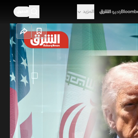
المزيد
الدخول
راديو الشرق
 المفاوضات؟
روع الحرية لفتح هرمز أو قصف منشآت
الطاقة الإيرانية، وسط تضارب أميركي ورفض مقترح طهران. بالمقابل رفعت إيران شروطها الـ5 للتفاوض وأبرزها
 فيما لوحت برفع تخصيب اليورانيوم إلى 90%، لتصبح المنطقة أمام خيارين، إما تصاعد