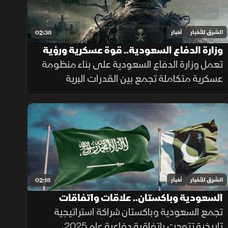
الشرق للأخبار
أخبار
02:38
وزارة الدفاع السعودية.. قوة عسكرية ورؤية
تواكب التطورات
تعمل وزارة الدفاع السعودية على بناء منظومة
عسكرية متكاملة تجمع بين القدرات البرية
والجوية والبحرية والدفاع الجوي والردع
الصاروخي، إلى جانب التدريب والتأهيل وتطوير
التسليح وتوطين الصناعات الدفاعية.
الشرق للأخبار
أخبار
02:18
السعودية وباكستان.. علاقات واتفاقات
تجمع السعودية وباكستان شراكة استراتيجية
تاريخية تتوجت باتفاقية دفاعية عام 2025،