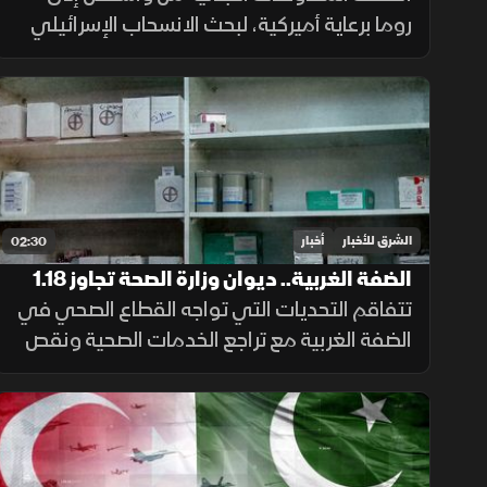
روما برعاية أميركية، لبحث الانسحاب الإسرائيلي
وانتشار الجيش والترتيبات الأمنية وسلاح حزب
الله. وانتهت الجولة السابعة دون اتفاق على
مناطق جديدة أو وقف العمليات.
الشرق للأخبار
أخبار
02:30
الضفة الغربية.. ديوان وزارة الصحة تجاوز 1.18
مليار دولار
تتفاقم التحديات التي تواجه القطاع الصحي في
الضفة الغربية مع تراجع الخدمات الصحية ونقص
الأدوية، وسط صعوبات مالية أثرت على
المستشفيات والمراكز الطبية وقدرتها على تلبية
احتياجات المرضى.