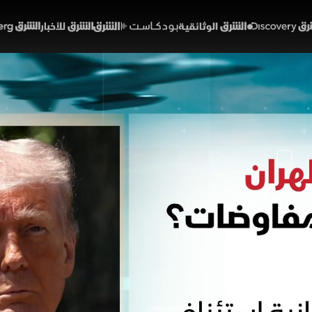
Discover
الشرق الوثائقية
الشرق بودكاست
الشرق للأخبار
الشرق Bloomberg
ن وطهران.. إلى أين وصلت
01:57
أخبار
لشرق
ترمب للصين بحثت واشنطن خيارات ضد إيران منها تطبيق مش
سيادتها على هرمز،
العودة للمفاوضات.
خبارية (ملحق)
تقارير الشرق
مضيق هرمز
الولايات المتحدة
إيران
دونالد ترمب