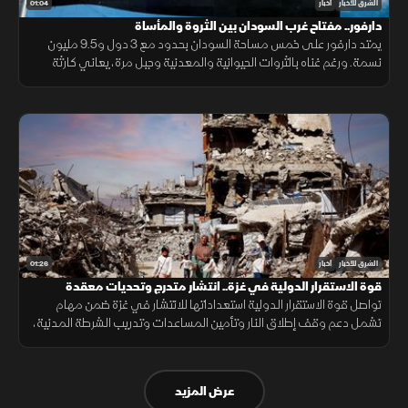
01:04
الشرق للأخبار
أخبار
دارفور.. مفتاح غرب السودان بين الثروة والمأساة
يمتد دارفور على خمس مساحة السودان بحدود مع 3 دول و9.5 مليون
نسمة. ورغم غناه بالثروات الحيوانية والمعدنية وجبل مرة، يعاني كارثة
إنسانية وجرائم حرب منذ 2003، أحيلت للجنائية الدولية عام 2005.
01:26
الشرق للأخبار
أخبار
قوة الاستقرار الدولية في غزة.. انتشار متدرج وتحديات معقدة
تواصل قوة الاستقرار الدولية استعداداتها للانتشار في غزة ضمن مهام
تشمل دعم وقف إطلاق النار وتأمين المساعدات وتدريب الشرطة المدنية،
وسط تحديات سياسية وأمنية معقدة.
عرض المزيد