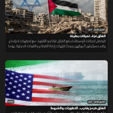
01:00
الشرق للأخبار
أخبار
اتفاق غزة.. تحركات بطيئة
تتواصل تحركات الوسطاء لدفع اتفاق غزة نحو التنفيذ، مع تحضيرات لاجتماع
يضم مسؤولين أميركيين وبحث ترتيبات إدارة القطاع والقوات الدولية، بينما
تبقى ملفات سلاح الفصائل والانسحاب الإسرائيلي عالقة. حاليا فقط
01:40
الشرق للأخبار
أخبار
اتفاق هرمز يقترب.. التطورات والشروط