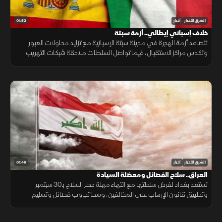
01:52
الشرق للأخبار
أخبار
خلاف إسباني إيطالي.. أزمة سبتة
تتصاعد أزمة الهجرة في مدينة سبتة الإسبانية مع تزايد محاولات العبور
وتكدس مراكز الاستقبال، فيما تواصل السلطات ملاحقة شبكات التهريب
وسط تداعيات إنسانية وأمنية تمتد إلى الساحة الأوروبية.
01:48
الشرق للأخبار
أخبار
العراق.. سلاح الفصائل ومعضلة السيادة
تستعد بغداد لفرض سلطتها مع انتهاء مهلة حصر السلاح بـ30 سبتمبر
وتطبيق قانون الإرهاب على المخالفين، وسط تجاوب فصائل وتسليم
مقرها، مقابل رفض أخرى كـ"كتائب حزب الله" لربطها الملف بالصراع
الإقليمي.