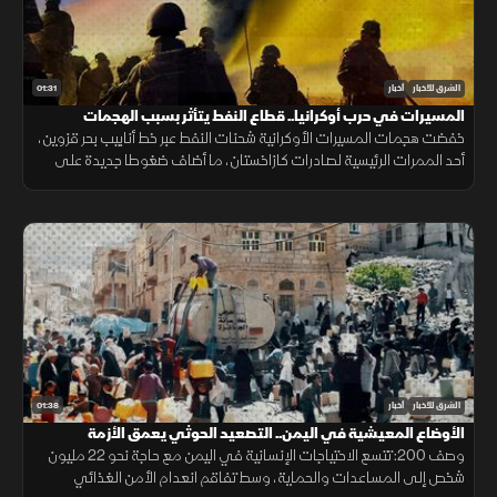
01:31
الشرق للأخبار
أخبار
المسيرات في حرب أوكرانيا.. قطاع النفط يتأثر بسبب الهجمات
خفضت هجمات المسيرات الأوكرانية شحنات النفط عبر خط أنابيب بحر قزوين،
أحد الممرات الرئيسية لصادرات كازاخستان، ما أضاف ضغوطا جديدة على
أسواق الطاقة والنقل البحري.
01:38
الشرق للأخبار
أخبار
الأوضاع المعيشية في اليمن.. التصعيد الحوثي يعمق الأزمة
وصف 200: تتسع الاحتياجات الإنسانية في اليمن مع حاجة نحو 22 مليون
شخص إلى المساعدات والحماية، وسط تفاقم انعدام الأمن الغذائي