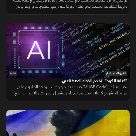
تؤكد إيران أن اتفاقها المرتقب مع عمان بشأن هرمز لن يكفي لإعادة فتحه،
وتربط استئناف الملاحة بموافقة أميركا على رفع العقوبات والإفراج عن
الأصول الإيرانية ووقف التهديدات.
01:56
الشرق للأخبار
أخبار
"كتابة الكود".. تقدم الذكاء الاصطناعي
تختبر ميتا عبر "MUSE Code" جيلا جديدا من وكلاء البرمجة القادرين على
قراءة المشروع كاملا، وتقسيم المهام وتشغيل الأدوات والاختبارات، مع
تنفيذ عدة عمليات بالتوازي.