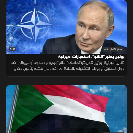
01:17
الشرق للأخبار
أخبار
بوتين يختبر "الناتو".. استخبارات أميركية
تقارير أميركية، بوتين قد يختبر تماسك "الناتو" بهجوم محدود أو سيبراني ضد
دول البلطيق أو بولندا للتشكيك بالمادة الـ5، في حال فشله بتأمين مخرج
يحفظ ماء الوجه بأوكرانيا خلال السنوات القادمة.