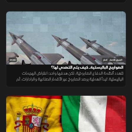
ونقص حاد في تمويل خطة الاستجابة الإنسانية
01:56
الشرق للأخبار
أخبار
الصواريخ الباليستية.. كيف يتم التصدي لها؟
تتعدد أنظمة الدفاع الصاروخية، لكن هدفها واحد: اعتراض الهجمات
الباليستية. تبدأ العملية برصد الصاروخ عبر الأقمار الصناعية والرادارات، ثم
حساب مساره وإطلاق صاروخ اعتراضي، مع طبقات دفاعية أخرى