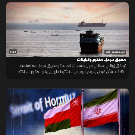
01:26
الشرق للأخبار
أخبار
مضيق هرمز.. مقترح وتباينات
توافق إيراني عماني حول مسارات الملاحة بمضيق هرمز، مع استمرار
الخلاف بشأن فرض رسوم عبور، حيث تشترط طهران رفع العقوبات لفتح
المضيق وسط رفض أميركي ورفض داخلي من الحرس الثوري.