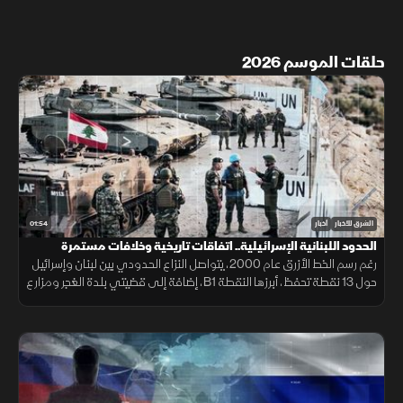
حلقات الموسم 2026
01:54
الشرق للأخبار
أخبار
الحدود اللبنانية الإسرائيلية.. اتفاقات تاريخية وخلافات مستمرة
رغم رسم الخط الأزرق عام 2000، يتواصل النزاع الحدودي بين لبنان وإسرائيل
حول 13 نقطة تحفظ، أبرزها النقطة B1، إضافة إلى قضيتي بلدة الغجر ومزارع
شبعا وتلال كفرشوبا.