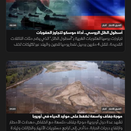
02:30
الشرق للأخبار
أخبار
أسطول الظل الروسي.. أداة موسكو لتجاوز العقوبات
تجاوزت روسيا العقوبات الغربية بـ"أسطول الظل" الذي يضم مئات الناقلات
القديمة، لنقل 4 ملايين برميل نفط يوميا للصين والهند عبر تكتيكات تخف
بحرية، ما أمن لموسكو مليارات الدولارات.
01:20
الشرق للأخبار
أخبار
موجة جفاف واسعة تضغط على موارد المياه في أوروبا
تشهد عدة دول أوروبية موجة جفاف متسعة مع انخفاض معدلات الأمطار
وارتفاع درجات الحرارة، ما أدى إلى تراجع مستويات الأنهار والخزانات وزيادة