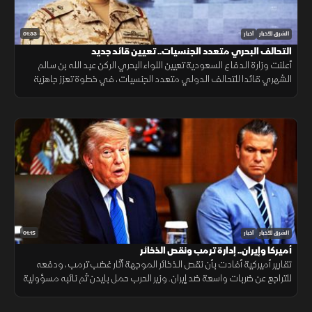
01:33
الشرق للأخبار
أخبار
التحالف البحري متعدد الجنسيات.. تعيين قائد جديد
أعلنت وزارة الدفاع السعودية تعيين اللواء البحري الركن عبد الله بن سالم
الشهري قائدا للتحالف الدولي متعدد الجنسيات، في خطوة تعزز جاهزية
التحالف لحماية الملاحة وأمن الممرات البحرية.
01:15
الشرق للأخبار
أخبار
أميركا وإيران.. إدارة ترمب ونقص الذخائر
تقارير أميركية أفادت بأن نقص الذخائر الموجهة أثار غضب ترمب، ودفعه
للتراجع عن ضربات واسعة ضد إيران. وزير الحرب حمل بايدن ثم نائبه مسؤولية
الأزمة، فيما نفى البيت الأبيض صحة التقارير.