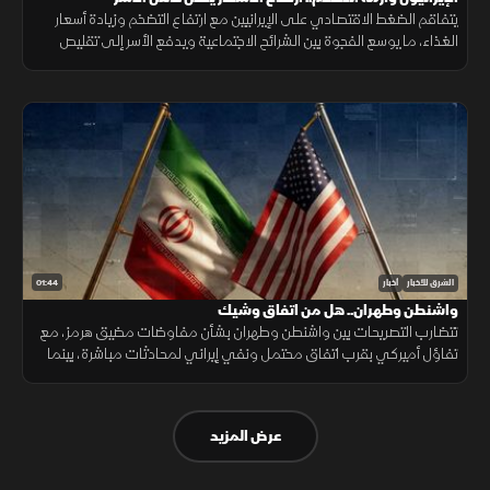
يتفاقم الضغط الاقتصادي على الإيرانيين مع ارتفاع التضخم وزيادة أسعار
الغذاء، ما يوسع الفجوة بين الشرائح الاجتماعية ويدفع الأسر إلى تقليص
الإنفاق لمواجهة تراجع القدرة الشرائية.
01:44
الشرق للأخبار
أخبار
واشنطن وطهران.. هل من اتفاق وشيك
تتضارب التصريحات بين واشنطن وطهران بشأن مفاوضات مضيق هرمز، مع
تفاؤل أميركي بقرب اتفاق محتمل ونفي إيراني لمحادثات مباشرة، بينما
تستمر الوساطات الإقليمية لخفض التوتر.
عرض المزيد