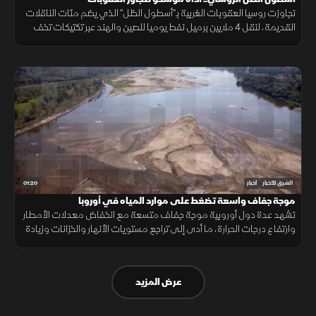
تجاوزت روسيا العقوبات الغربية بـ"أسطول الظل" الذي يضم مئات الناقلات
القديمة، لنقل 4 ملايين برميل نفط يوميا للصين والهند عبر تكتيكات تخف
بحرية، ما أمن لموسكو مليارات الدولارات.
01:20
الشرق للأخبار
أخبار
موجة جفاف واسعة تضغط على موارد المياه في أوروبا
تشهد عدة دول أوروبية موجة جفاف متسعة مع انخفاض معدلات الأمطار
وارتفاع درجات الحرارة، ما أدى إلى تراجع مستويات الأنهار والخزانات وزيادة
الضغوط على الموارد المائية.
عرض المزيد