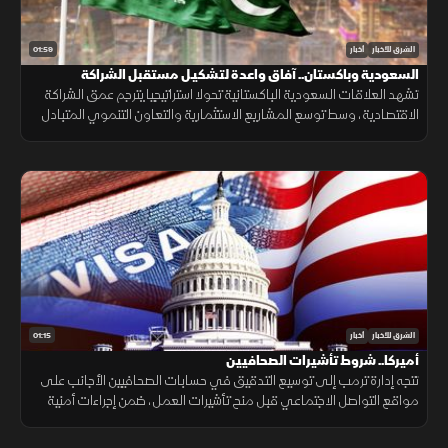
01:59
الشرق للأخبار
أخبار
السعودية وباكستان.. آفاق واعدة لتشكيـل مستقبل الشراكة
الاقتصادية
تشهد العلاقات السعودية الباكستانية تحولا استراتيجيا يترجم عمق الشراكة
الاقتصادية، وسط توسع المشاريع الاستثمارية والتعاون التنموي المتبادل
لتعزيز استقرار الأسواق.
01:15
الشرق للأخبار
أخبار
أميركا.. شروط تأشيرات الصحافيين
تتجه إدارة ترمب إلى توسيع التدقيق في حسابات الصحافيين الأجانب على
مواقع التواصل الاجتماعي قبل منح تأشيرات العمل، ضمن إجراءات أمنية
جديدة، فيما لم تحدد الخارجية الأميركية موعد بدء تطبيقها.