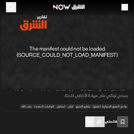
الموسم 2026
المفاوضات مع إسرائيل.. المطالب اللبنانية
14 مايو 2026
02:00
أخبار
(SOURCE_COULD_NOT_LOAD_MANIFEST)
تقارير الشرق
يتوجه وفد لبناني لواشنطن للتفاوض مع إسرائيل، مشددا على وقف نهائي
للحرب وانسحاب كامل من جنوب الليطاني لضمان عودة النازحين. وتتمسك
00:01
/
00:00
بيروت بنشر الجيش حتى الحدود وحمايته، مع اشتراط الإفراج عن 20 أسيرا، في
ظل رفض إسرائيلي مسبق لإنهاء النزاع قبل نزع سلاح حزب الله، وسط إصرار
رسمي لبناني على سيادة الأراضي كاملة.
برامج الشرق الإخبارية (ملحق)
تقارير الشرق
لبنان
إسرائيل
الولايات المتحدة
حزب الله
قائمتي
شارك