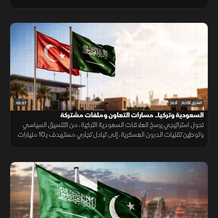
أسهم في تراجع ترمب عن ضربة عسكرية واسعة تفضيلاً للحوار.
02:27
الشرق للأخبار
أخبار
السعودية وتركيا.. مسارات التعاون وملفات مشتركة
تحول استراتيجي يرسخ العلاقات السعودية التركية، من التنسيق السياسي
وتوطين تقنيات الدرون العسكرية، إلى تبادل تجاري مستهدف بـ10 مليارات
دولار ومشاريع بـ28 مليارا لبناء تحالف اقتصادي واعد.