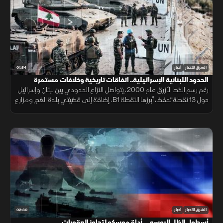
01:54
الشرق للأخبار
أخبار
الحدود اللبنانية الإسرائيلية.. اتفاقات تاريخية وخلافات مستمرة
رغم رسم الخط الأزرق عام 2000، يتواصل النزاع الحدودي بين لبنان وإسرائيل
حول 13 نقطة تحفظ، أبرزها النقطة B1، إضافة إلى قضيتي بلدة الغجر ومزارع
شبعا وتلال كفرشوبا.
02:30
الشرق للأخبار
أخبار
أسطول الظل الروسي.. أداة موسكو لتجاوز العقوبات