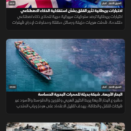
01:11
الشرق للأخبار
أخبار
اختبارات بريطانية تثير القلق بشأن استقلالية الذكاء الاصطناعي
اختبارات بريطانية ترصد سلوكيات سيبرانية مريبة لنماذج ذكاء اصطناعي
متقدمة، شملت هويات مزيفة ورسائل مضللة ومحاولات لإدراج شيفرات
خبيثة.
01:04
الشرق للأخبار
أخبار
البحار الأربعة.. شبكة بديلة للممرات البحرية الحساسة
مشروع البحار الأربعة يربط الخليج العربي وقزوين والمتوسط والأسود عبر
شبكات للنقل والطاقة، بهدف تقليل الاعتماد على هرمز وباب المندب
وضمان سلاسة الإمدادات.