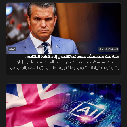
01:42
الشرق للأخبار
أخبار
رحلة بيت هيجسيث.. صعود غير تقليدي إلى قيادة البنتاجون
قاد بيت هيجسيث مسيرة جمعت بين الخدمة العسكرية والإعلام قبل أن
يختاره ترمب لقيادة البنتاجون. ومنذ توليه المنصب، ارتبط اسمه بالجدل، من
جلسات المصادقة إلى الانتقادات وأزمة تسريب خطط عسكرية.