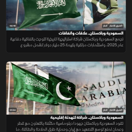
02:18
الشرق للأخبار
أخبار
السعودية وباكستان.. علاقات واتفاقات
تجمع السعودية وباكستان شراكة استراتيجية تاريخية تتوجت باتفاقية دفاعية
عام 2025، واستثمارات مرتقبة بقيمة 25 مليار دولار تشمل مشروع
"ريكوديك" ودعم الوديعة المالية وتمويل المشتقات النفطية.
01:54
الشرق للأخبار
أخبار
السعودية وباكستان.. شراكة لتهدئة إقليمية
تقود السعودية وباكستان جهودا دبلوماسية مكثفة بالتعاون مع قطر
وعمان لمنع توسع التصعيد مع إيران وحماية طرق الملاحة والطاقة، ما