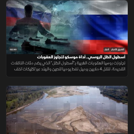
02:30
الشرق للأخبار
أخبار
أسطول الظل الروسي.. أداة موسكو لتجاوز العقوبات
تجاوزت روسيا العقوبات الغربية بـ"أسطول الظل" الذي يضم مئات الناقلات
القديمة، لنقل 4 ملايين برميل نفط يوميا للصين والهند عبر تكتيكات تخف
بحرية، ما أمن لموسكو مليارات الدولارات.