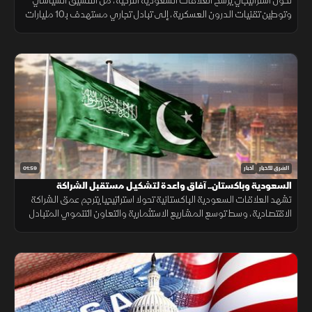
تحول استراتيجي يرسخ العلاقات السعودية التركية، من التنسيق السياسي
وتوطين تقنيات الدرون العسكرية، إلى تبادل تجاري مستهدف بـ10 مليارات
دولار ومشاريع بـ28 مليارا لبناء تحالف اقتصادي واعد.
01:59
الشرق للأخبار
أخبار
السعودية وباكستان.. آفاق واعدة لتشكيـل مستقبل الشراكة
الاقتصادية
تشهد العلاقات السعودية الباكستانية تحولا استراتيجيا يترجم عمق الشراكة
الاقتصادية، وسط توسع المشاريع الاستثمارية والتعاون التنموي المتبادل
لتعزيز استقرار الأسواق.