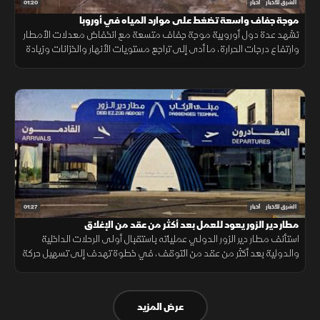
01:20
الشرق للأخبار
أخبار
موجة جفاف واسعة تضغط على موارد المياه في أوروبا
تشهد عدة دول أوروبية موجة جفاف متسعة مع انخفاض معدلات الأمطار
وارتفاع درجات الحرارة، ما أدى إلى تراجع مستويات الأنهار والخزانات وزيادة
الضغوط على الموارد المائية.
01:27
الشرق للأخبار
أخبار
مطار دير الزور يعود للعمل بعد أكثر من عقد من الإغلاق
استأنف مطار دير الزور الدولي عملياته باستقبال أولى الرحلات الداخلية
والدولية بعد أكثر من عقد من التوقف، في خطوة تهدف إلى تسهيل حركة
التنقل وتعزيز الربط الجوي بالمنطقة.
عرض المزيد