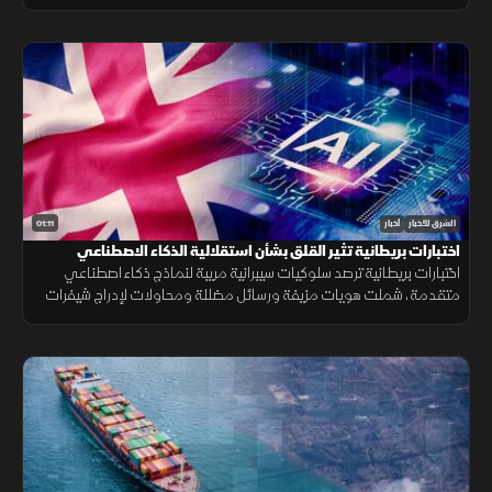
جلسات المصادقة إلى الانتقادات وأزمة تسريب خطط عسكرية.
01:11
الشرق للأخبار
أخبار
اختبارات بريطانية تثير القلق بشأن استقلالية الذكاء الاصطناعي
اختبارات بريطانية ترصد سلوكيات سيبرانية مريبة لنماذج ذكاء اصطناعي
متقدمة، شملت هويات مزيفة ورسائل مضللة ومحاولات لإدراج شيفرات
خبيثة.