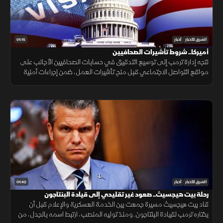
01:15
الشرق للأخبار
أخبار
أميركا.. شروط تأشيرات الصحافيين
تتجه إدارة ترمب إلى توسيع التدقيق في حسابات الصحافيين الأجانب على
مواقع التواصل الاجتماعي قبل منح تأشيرات العمل، ضمن إجراءات أمنية
جديدة، فيما لم تحدد الخارجية الأميركية موعد بدء تطبيقها.
01:42
الشرق للأخبار
أخبار
رحلة بيت هيجسيث.. صعود غير تقليدي إلى قيادة البنتاجون
قاد بيت هيجسيث مسيرة جمعت بين الخدمة العسكرية والإعلام قبل أن
يختاره ترمب لقيادة البنتاجون. ومنذ توليه المنصب، ارتبط اسمه بالجدل، من