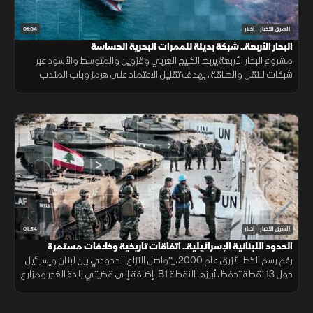
01:04
الشرق للأخبار
أخبار
البحار الأربعة.. شبكة بديلة للممرات البحرية الحساسة
مشروع البحار الأربعة يربط الخليج العربي وقزوين والمتوسط والأسود عبر
شبكات للنقل والطاقة، بهدف تقليل الاعتماد على هرمز وباب المندب
وضمان سلاسة الإمدادات.
01:54
الشرق للأخبار
أخبار
الحدود اللبنانية الإسرائيلية.. اتفاقات تاريخية وخلافات مستمرة
رغم رسم الخط الأزرق عام 2000، يتواصل النزاع الحدودي بين لبنان وإسرائيل
حول 13 نقطة تحفظ، أبرزها النقطة B1، إضافة إلى قضيتي بلدة الغجر ومزارع
شبعا وتلال كفرشوبا.